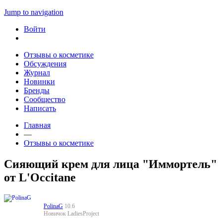
Jump to navigation
Войти
Отзывы о косметике
Обсуждения
Журнал
Новинки
Бренды
Сообщество
Написать
Главная
—
Отзывы о косметике
Сияющий крем для лица "Иммортель"
от L'Occitane
PolinaG
10.6
Новичок LadiesProject