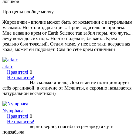
логикой
Про цены вообще молчу
Жировички - вполне может быть от косметики с натуральным
маслами. Но это инд.реакция... Производитель не при чем.
Мне недавно крем от Earth Science так забил поры, что жуть....
лечу кожу до сих пор.. Но что поделать, бывает... Крем
реально был тяжелый. Отдам маме, у нее все таки возрастная
кожа, может ей подойдет. Сам по себе крем отличный
ariafc
Нравится!
0
Не нравится!
На сколько я знаю, Локситан не позиционирует
себя органикой, в отличие от Мелвиты, а скромно называется
натуральной косметикой)
Nymphaea
Нравится!
0
Не нравится!
верно-верно, спасибо за ремарку) я чуть
подзабыла