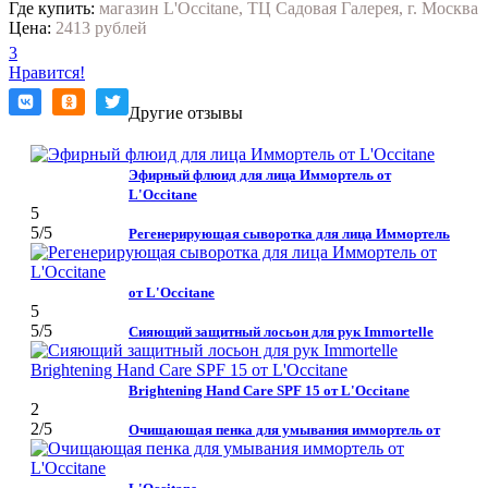
Где купить:
магазин L'Occitane, ТЦ Садовая Галерея, г. Москва
Цена:
2413 рублей
3
Нравится!
Другие отзывы
Эфирный флюид для лица Иммортель от
L'Occitane
5
5
/5
Регенерирующая сыворотка для лица Иммортель
от L'Occitane
5
5
/5
Сияющий защитный лосьон для рук Immortelle
Brightening Hand Care SPF 15 от L'Occitane
2
2
/5
Очищающая пенка для умывания иммортель от