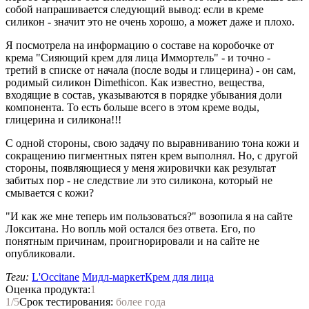
собой напрашивается следующий вывод: если в креме
силикон - значит это не очень хорошо, а может даже и плохо.
Я посмотрела на информацию о составе на коробочке от
крема "Сияющий крем для лица Иммортель" - и точно -
третий в списке от начала (после воды и глицерина) - он сам,
родимый силикон Dimethicon. Как известно, вещества,
входящие в состав, указываются в порядке убывания доли
компонента. То есть больше всего в этом креме воды,
глицерина и силикона!!!
С одной стороны, свою задачу по выравниванию тона кожи и
сокращению пигментных пятен крем выполнял. Но, с другой
стороны, появляющиеся у меня жировички как результат
забитых пор - не следствие ли это силикона, который не
смывается с кожи?
"И как же мне теперь им пользоваться?" возопила я на сайте
Локситана. Но вопль мой остался без ответа. Его, по
понятным причинам, проигнорировали и на сайте не
опубликовали.
Теги:
L'Occitane
Мидл-маркет
Крем для лица
Оценка продукта:
1
1
/5
Срок тестирования:
более года