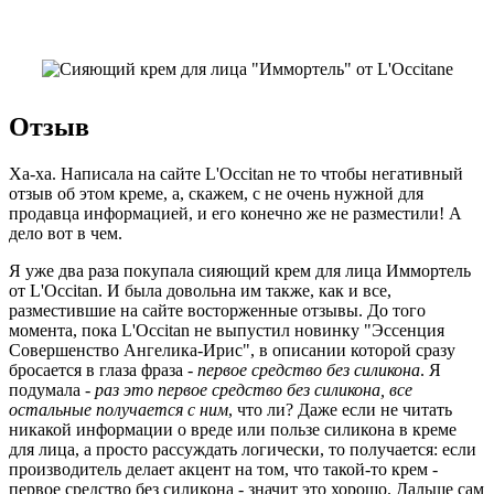
Отзыв
Ха-ха. Написала на сайте L'Occitan не то чтобы негативный
отзыв об этом креме, а, скажем, с не очень нужной для
продавца информацией, и его конечно же не разместили! А
дело вот в чем.
Я уже два раза покупала сияющий крем для лица Иммортель
от L'Occitan. И была довольна им также, как и все,
разместившие на сайте восторженные отзывы. До того
момента, пока L'Occitan не выпустил новинку "Эссенция
Совершенство Ангелика-Ирис", в описании которой сразу
бросается в глаза фраза -
первое средство без силикона
. Я
подумала -
раз это первое средство без силикона, все
остальные получается с ним
, что ли? Даже если не читать
никакой информации о вреде или пользе силикона в креме
для лица, а просто рассуждать логически, то получается: если
производитель делает акцент на том, что такой-то крем -
первое средство без силикона - значит это хорошо. Дальше сам