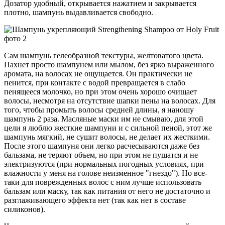
Дозатор удобный, открывается нажатием и закрывается
плотно, шампунь выдавливается свободно.
Сам шампунь гелеобразной текстуры, желтоватого цвета.
Пахнет просто шампунем или мылом, без ярко выраженного
аромата, на волосах не ощущается. Он практически не
пенится, при контакте с водой превращается в слабо
пенящееся молочко, но при этом очень хорошо очищает
волосы, несмотря на отсутствие шапки пены на волосах. Для
того, чтобы промыть волосы средней длины, я наношу
шампунь 2 раза. Масляные маски им не смываю, для этой
цели я люблю жесткие шампуни и с сильной пеной, этот же
шампунь мягкий, не сушит волосы, не делает их жесткими.
После этого шампуня они легко расчесываются даже без
бальзама, не теряют объем, но при этом не пушатся и не
электризуются (при нормальных погодных условиях, при
влажности у меня на голове неизменное "гнездо"). Но все-
таки для поврежденных волос с ним лучше использовать
бальзам или маску, так как питания от него не достаточно и
разглаживающего эффекта нет (так как нет в составе
силиконов).