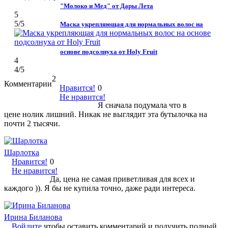
"Молоко и Мед" от Дары Лета
5
5
/5
Маска укрепляющая для нормальных волос на
основе подсолнуха от Holy Fruit
4
4
/5
2
Комментарии
Нравится!
0
Не нравится!
Я сначала подумала что в
цене нолик лишний. Никак не выглядит эта бутылочка на
почти 2 тысячи.
Шарлотка
Нравится!
0
Не нравится!
Да, цена не самая приветливая для всех и
каждого )). Я бы не купила точно, даже ради интереса.
Ирина Биланова
Войдите
чтобы оставить комментарий и получить полный