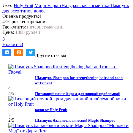
Теги:
Holy Fruit
Мидл-маркет
Натуральная косметика
Шампунь
для всех типов волос
Оценка продукта:
4
4
/5
Срок тестирования:
Где купить:
интернет-магазин
Цена:
1860 рублей
3
Нравится!
Другие отзывы
Шампунь Shampoo for strengthening hair and roots
от Fitoval
4
4
/5
Питающий ночной крем для жирной проблемной
кожи от Holy Fruit
2
2
/5
Шампунь бальнеологический Magic Shampoo