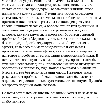
Что касается укрепления волос - заметных изменений со
своими волосами я не увидела, возможно, моим помогут
только салонные процедуры. Но заметила влияние этого
шампуня на кожу головы. У меня при любой стрессовой
ситуации, часто при смене ухода или вообще по непонятным
причинам появляется перхоть, от не подходящего ухода
голова начинает чесаться, а волосы становятся тусклыми. В
этом шампуне содержится много различных веществ,
которые, как мне кажется, и помогают бороться с данной
проблемой. Соли Мертвого моря, как известно, оказывают
бактерицидный, себорегулирующий и общеукрепляющий
эффект, гель алоэ снимает раздражение и оказывает
противовоспалительный эффект, как и масло розмарина, а
пантенол способствует регенерации поврежденной кожи. В
целом я это все ощущаю, когда после регулярного (хотя бы в
течение нескольких дней) использования этого шампуня нет
обострения с перхотью, зуда, волосы оживают и начинают
блестеть даже без использования масок. Наверное такой
результат для проблемной кожи головы хотя бы частично
оправдывает довольно высокую стоимость шампуня. Ну либо
он просто подошел моим волосам...
Во всем остальном он вполне обычный, хотя я не заметила
явных недостатков, разве что возможно кого-то смутит, что
слабо пенится.