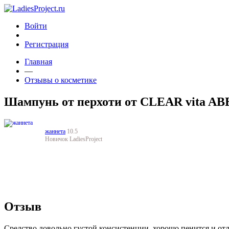
Войти
Регистрация
Главная
—
Отзывы о косметике
Шампунь от перхоти от CLEAR vita AB
жаннета
10.5
Новичок LadiesProject
Отзыв
Средство довольно густой консистенции, хорошо пенится и отлич