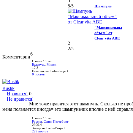
5
5
/5
Шампунь
"Максимальный
объем" от
Clear vita ABE
2
2
/5
6
Комментарии
С нами 13 лет
Беларусь
,
Минск
17.3
Новичок на LadiesProject
0 постов
Buslik
Нравится!
0
Не нравится!
Мне тоже нравится этот шампунь. Сколько не пробо
меня появляется иногда= это шампуньчик вполне с ней справля
С нами 15 лет
Россия
,
Санкт-Петербург
2999.4
Звезда на LadiesProject
229 постов