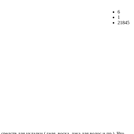
6
1
21845
дств для укладки ( геля, воска, лака для волос и пр.). Что