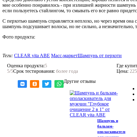
мне особенно понравилось - при излишней жирности шампунь п
если пользуетесь стайлингом, то смывать его все равно придетс
С перхотью шампунь справляется неплохо, но через время она сн
шампунь подсушивает волосы, но не сильно, а незначительно, т
Фото продукта:
Теги:
CLEAR vita ABE
Масс-маркет
Шампунь от перхоти
Оценка продукта:
5
Где купит
5
/5
Срок тестирования:
более года
Цена:
225
Другие отзывы
Шампунь и
бальзам-
ополаскиватель