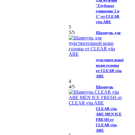
для мужчин
"Глубокое
очищение 2 в
1" от CLEAR
vita ABE
5
5
/5
Шампунь для
чувствительной
кожи головы
от CLEAR vita
ABE
4
4
/5
Шампунь
CLEAR vita
ABE MEN ICE
FRESH от
CLEAR vita
ABE