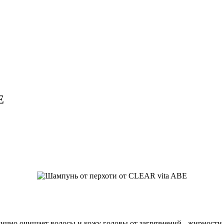
E
но очищает волосы и кожу головы от загрязнений - жирности, сре