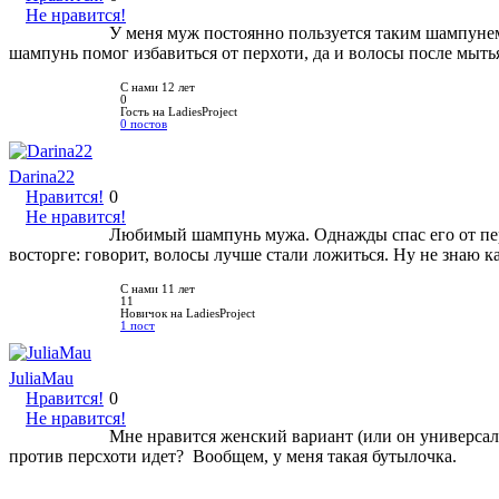
Не нравится!
У меня муж постоянно пользуется таким шампунем
шампунь помог избавиться от перхоти, да и волосы после мыть
С нами 12 лет
0
Гость на LadiesProject
0 постов
Darina22
Нравится!
0
Не нравится!
Любимый шампунь мужа. Однажды спас его от пер
восторге: говорит, волосы лучше стали ложиться. Ну не знаю ка
С нами 11 лет
11
Новичок на LadiesProject
1 пост
JuliaMau
Нравится!
0
Не нравится!
Мне нравится женский вариант (или он универсаль
против персхоти идет? Вообщем, у меня такая бутылочка.