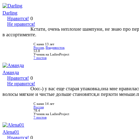
Darling
Нравится!
0
Не нравится!
Кстати, очень неплохие шампуни, не знаю про пер
в ассортименте.
С нами 13 лет
Россия
,
Владивосток
53.8
Ученик на LadiesProject
7 постов
Аманда
Нравится!
0
Не нравится!
Ооо:-) у вас еще старая упаковка,она мне нравила
волосы мягкие и чистые дольше становятся,и перхоти меньше.
С нами 14 лет
Россия
78.4
Ученик на LadiesProject
7 постов
Alena01
Нравится!
0