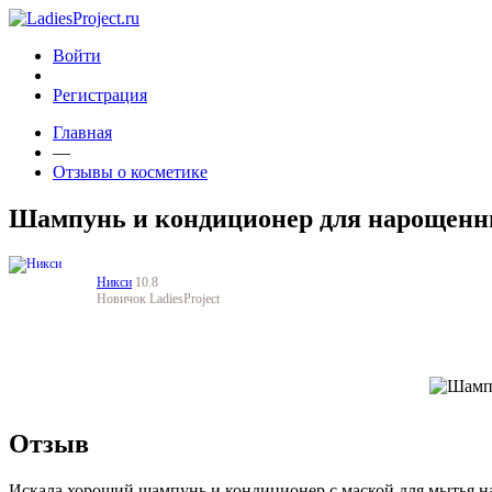
Войти
Регистрация
Главная
—
Отзывы о косметике
Шампунь и кондиционер для нарощенных
Никси
10.8
Новичок LadiesProject
Отзыв
Искала хороший шампунь и кондиционер с маской для мытья н