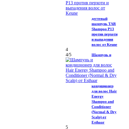
дегтевый
шампунь TAR
Shampoo P13
против перхоти
и выпадения
волос от Keune
4
4
/5
Шампунь и
кондиционер
для волос Hair
Energy
Shampoo and
Conditioner
(Normal & Dry
Scalp) от
Esthaar
5