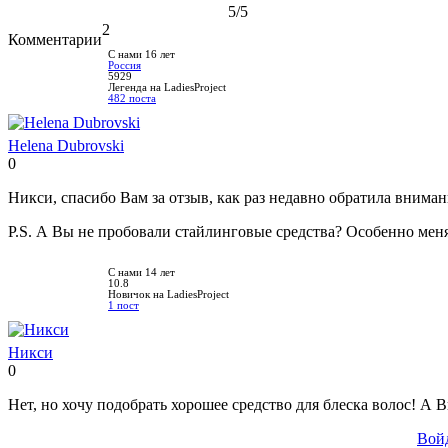
5
/5
2
Комментарии
С нами 16 лет
Россия
5929
Легенда на LadiesProject
482 поста
Helena Dubrovski
0
Нравится!
Не
нравится!
Никси, спасибо Вам за отзыв, как раз недавно обратила вниман
P.S. А Вы не пробовали стайлинговые средства? Особенно меня 
С нами 14 лет
10.8
Новичок на LadiesProject
1 пост
Никси
0
Нравится!
Не
нравится!
Нет, но хочу подобрать хорошее средство для блеска волос! А 
Вой