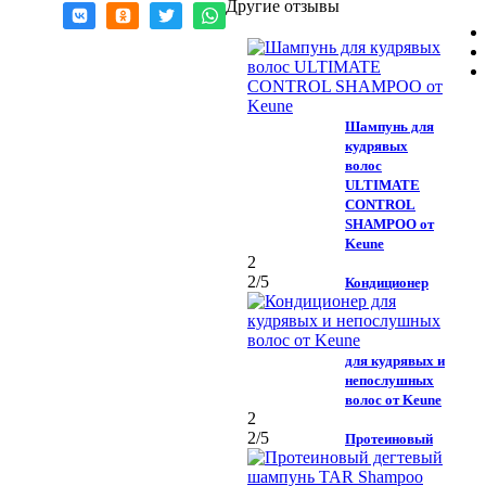
Другие отзывы
Шампунь для
кудрявых
волос
ULTIMATE
CONTROL
SHAMPOO от
Keune
2
2
/5
Кондиционер
для кудрявых и
непослушных
волос от Keune
2
2
/5
Протеиновый