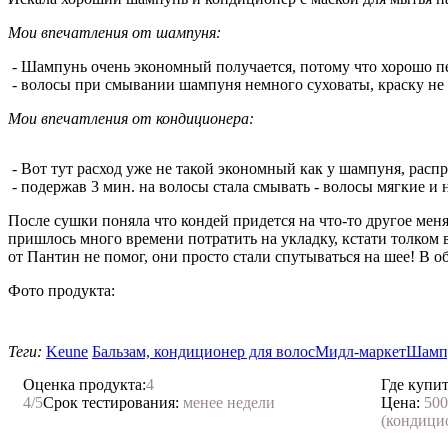
Мои впечатления от шампуня:
- Шампунь очень экономный получается, потому что хорошо пе
- волосы при смывании шампуня немного суховаты, краску не в
Мои впечатления от кондиционера:
- Вот тут расход уже не такой экономный как у шампуня, распре
- подержав 3 мин. на волосы стала смывать - волосы мягкие и
После сушки поняла что кондей придется на что-то другое мен
пришлось много времени потратить на укладку, кстати толком в
от Пантин не помог, они просто стали спутываться на шее! В 
Фото продукта:
Теги:
Keune
Бальзам, кондиционер для волос
Мидл-маркет
Шампу
Оценка продукта:
4
Где купит
Нравится!
4
/5
Срок тестирования:
менее недели
Цена:
500
(кондици