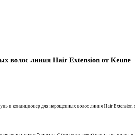
 волос линия Hair Extension от Keune
арощенных волос "рингстар" (микроколечки) купила шампунь и