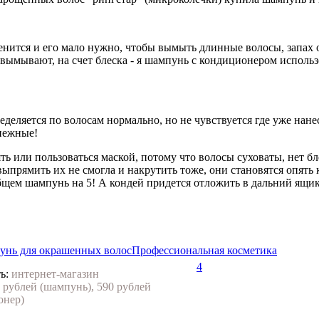
нится и его мало нужно, чтобы вымыть длинные волосы, запах о
ымывают, на счет блеска - я шампунь с кондиционером использо
деляется по волосам нормально, но не чувствуется где уже нанесе
 нежные!
ять или пользоваться маской, потому что волосы суховаты, нет 
ыпрямить их не смогла и накрутить тоже, они становятся опять к
общем шампунь на 5! А кондей придется отложить в дальний ящик
нь для окрашенных волос
Профессиональная косметика
4
ь:
интернет-магазин
 рублей (шампунь), 590 рублей
онер)