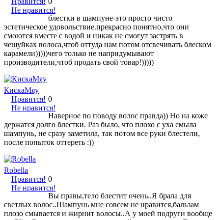
Нравится!
0
Не нравится!
блестки в шампуне-это просто чисто
эстетическое удовольствие.прекрасно понятно,что они
смоются вместе с водой и никак не смогут застрять в
чешуйках волоса,чтоб оттуда нам потом отсвечивать блеском
карамели)))))чего только не напридумывают
производители,чтоб продать свой товар!)))))
КискаМяу
Нравится!
0
Не нравится!
Наверное по поводу волос правда)) Но на коже
держатся долго блестки. Раз было, что плохо с уха смыла
шампунь, не сразу заметила, так потом все руки блестели,
после попыток оттереть :))
Robella
Нравится!
0
Не нравится!
Вы правы,тело блестит очень..Я брала для
светлых волос..Шампунь мне совсем не нравится,бальзам
плозо смывается и жирнит волосы..А у моей подруги вообще