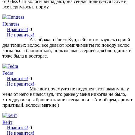
от Gliss Cur волосы выпадают,она сейчас пользуется Dove и
все вернулось в норму..
Huntress
Нравится!
0
Не нравится!
А я обожаю Глисс Кур, сейчас пользуюсь серией
для темных волос, все делают комплименты по поводу волос,
когда была блондинкой, пользовалась серией для блондинок и
тоже была в восторге.
Fedra
Нравится!
0
Не нравится!
Мне вот почему-то не подошел этот шампунь, у
меня от него начался зуд, что ранее у меня никогда не было,
хотя другие для брюнеток мне всегда шли... А в общем, аромат
приятный, волосы мягкие:)
Кейт
Нравится!
0
Не нравится!