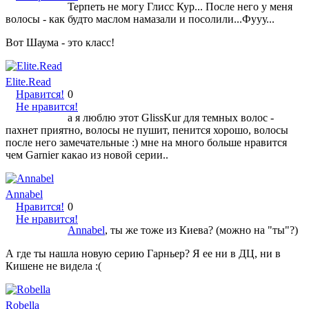
Терпеть не могу Глисс Кур... После него у меня
волосы - как будто маслом намазали и посолили...Фууу...
Вот Шаума - это класс!
Elite.Read
Нравится!
0
Не нравится!
а я люблю этот GlissKur для темных волос -
пахнет приятно, волосы не пушит, пенится хорошо, волосы
после него замечательные :) мне на много больше нравится
чем Garnier какао из новой серии..
Annabel
Нравится!
0
Не нравится!
Annabel
, ты же тоже из Киева? (можно на "ты"?)
А где ты нашла новую серию Гарньер? Я ее ни в ДЦ, ни в
Кишене не видела :(
Robella