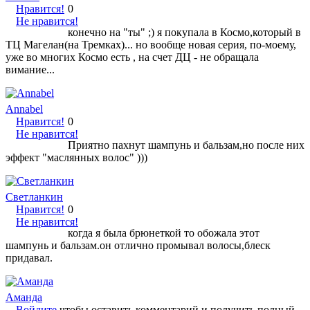
Нравится!
0
Не нравится!
конечно на "ты" ;) я покупала в Космо,который в
ТЦ Магелан(на Тремках)... но вообще новая серия, по-моему,
уже во многих Космо есть , на счет ДЦ - не обращала
вимание...
Annabel
Нравится!
0
Не нравится!
Приятно пахнут шампунь и бальзам,но после них
эффект "маслянных волос" )))
Светланкин
Нравится!
0
Не нравится!
когда я была брюнеткой то обожала этот
шампунь и бальзам.он отлично промывал волосы,блеск
придавал.
Аманда
Войдите
чтобы оставить комментарий и получить полный