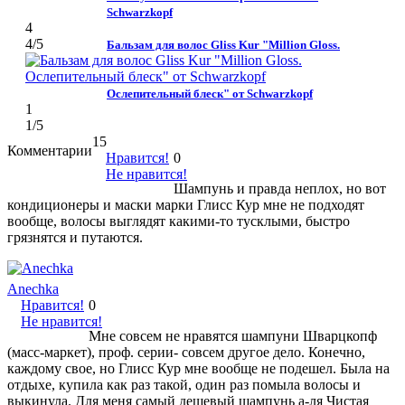
Schwarzkopf
4
4
/5
Бальзам для волос Gliss Kur "Million Gloss.
Ослепительный блеск" от Schwarzkopf
1
1
/5
15
Комментарии
Нравится!
0
Не нравится!
Шампунь и правда неплох, но вот
кондиционеры и маски марки Глисс Кур мне не подходят
вообще, волосы выглядят какими-то тусклыми, быстро
грязнятся и путаются.
Anechka
Нравится!
0
Не нравится!
Мне совсем не нравятся шампуни Шварцкопф
(масс-маркет), проф. серии- совсем другое дело. Конечно,
каждому свое, но Глисс Кур мне вообще не подешел. Была на
отдыхе, купила как раз такой, один раз помыла волосы и
выкинула. Для меня самый дешевый шампунь а-ля Чистая