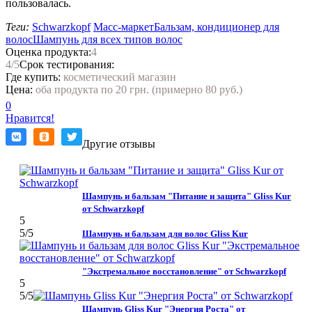
пользовалась.
Теги:
Schwarzkopf
Масс-маркет
Бальзам, кондиционер для
волос
Шампунь для всех типов волос
Оценка продукта:
4
4
/5
Срок тестирования:
Где купить:
косметический магазин
Цена:
оба продукта по 20 грн. (примерно 80 руб.)
0
Нравится!
Другие отзывы
Шампунь и бальзам "Питание и защита" Gliss Kur
от Schwarzkopf
5
5
/5
Шампунь и бальзам для волос Gliss Kur
"Экстремальное восстановление" от Schwarzkopf
5
5
/5
Шампунь Gliss Kur "Энергия Роста" от