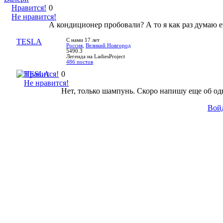
Нравится!
0
Не нравится!
А кондиционер пробовали? А то я как раз думаю е
TESLA
С нами 17 лет
Россия
,
Великий Новгород
5490.3
Легенда на LadiesProject
486 постов
Нравится!
0
Не нравится!
Нет, только шампунь. Скоро напишу еще об одно
Вой