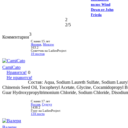
волос Wind
Down от John
Frieda
2
2
/5
3
Комментарии
С нами 15 лет
Япония
,
Moscow
163.2
Советчик на LadiesProject
19 постов
CamiCato
Нравится!
0
Не нравится!
Состав: Aqua, Sodium Laureth Sulfate, Sodium Lauryl
Chinensis Seed Oil, Tocopheryl Acetate, Glycine, Cocamidopropyl B
Guar Hydroxypropyltrimonium Chloride, Sodium Chloride, Disodi
С нами 17 лет
Россия
,
Сургут
1438.2
Гуру на LadiesProject
134 поста
Валери