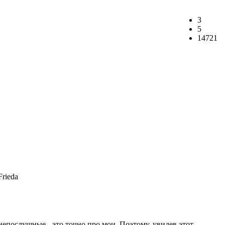
3
5
14721
непослушные - это точно про мои. Поэтому, увидев этот