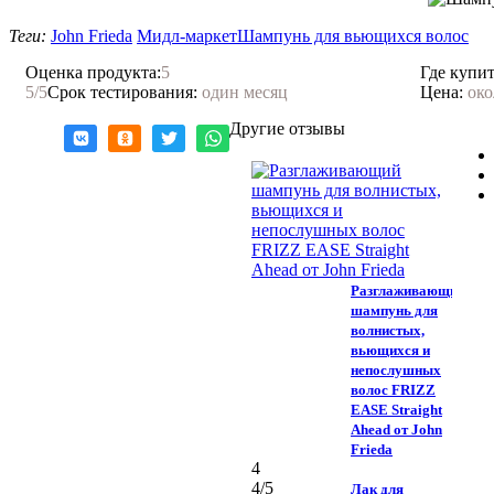
Теги:
John Frieda
Мидл-маркет
Шампунь для вьющихся волос
Оценка продукта:
5
Где купит
5
/5
Срок тестирования:
один месяц
Цена:
око
Другие отзывы
Разглаживающий
шампунь для
волнистых,
вьющихся и
непослушных
волос FRIZZ
EASE Straight
Ahead от John
Frieda
4
4
/5
Лак для