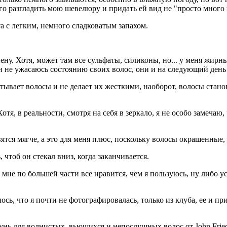
ного разгладить мою шевелюру и придать ей вид не "просто много
 с легким, немного сладковатым запахом.
ену. Хотя, может там все сульфаты, силиконы, но... у меня жир
и не ужасаюсь состоянию своих волос, они и на следующий день
утывает волосы и не делает их жесткими, наоборот, волосы стано
тя, в реальности, смотря на себя в зеркало, я не особо замечаю,
тся мягче, а это для меня плюс, поскольку волосы окрашенные, 
 чтоб он стекал вниз, когда заканчивается.
 мне по большей части все нравится, чем я пользуюсь, ну либо 
ось, что я почти не фотографировалась, только из клуба, ее и п