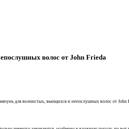
епослушных волос от John Frieda
только немного завиваются, особенно в влажную погоду, но вот 