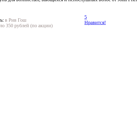
5
ь:
в Рив Гош
Нравится!
ло 350 рублей (по акции)