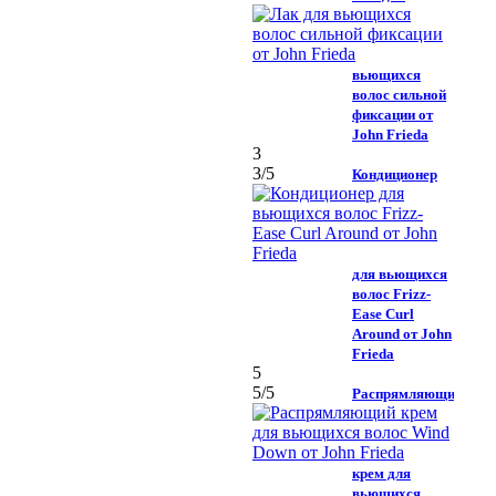
вьющихся
волос сильной
фиксации от
John Frieda
3
3
/5
Кондиционер
для вьющихся
волос Frizz-
Ease Curl
Around от John
Frieda
5
5
/5
Распрямляющий
крем для
вьющихся