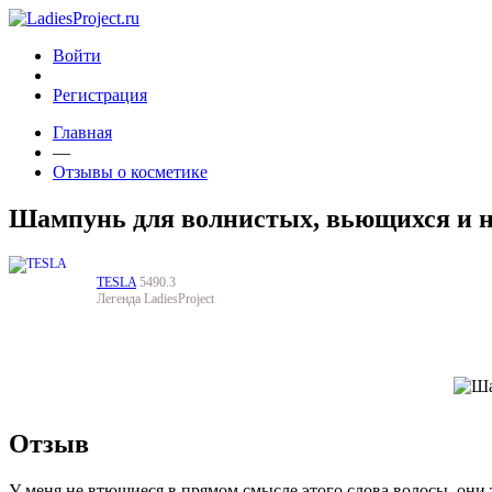
Войти
Регистрация
Главная
—
Отзывы о косметике
Шампунь для волнистых, вьющихся и н
TESLA
5490.3
Легенда LadiesProject
Отзыв
У меня не втющиеся в прямом смысле этого слова волосы, они 