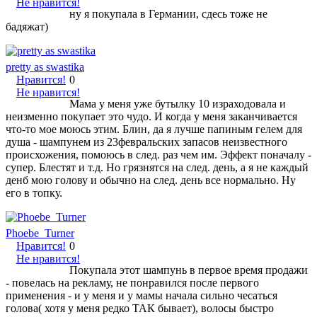
Не нравится!
ну я покупала в Германии, сдесь тоже не
бадяжат)
pretty as swastika
Нравится!
0
Не нравится!
Мама у меня уже бутылку 10 израходовала и
неизменно покупает это чудо. И когда у меня заканчивается
что-то мое моюсь этим. Блин, да я лучше папиным гелем для
душа - шампунем из 23февральских запасов неизвестного
происхожения, помоюсь в след. раз чем им. Эффект поначалу -
супер. Блестят и т.д. Но грязнятся на след. день, а я не каждый
денб мою голову и обычно на след. день все нормально. Ну
его в топку.
Phoebe_Turner
Нравится!
0
Не нравится!
Покупала этот шампунь в первое время продажи
- повелась на рекламу, не понравился после первого
применения - и у меня и у мамы начала сильно чесаться
голова( хотя у меня редко ТАК бывает), волосы быстро