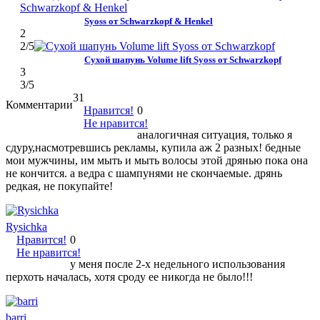
Syoss от Schwarzkopf & Henkel
2
2
/5
Сухой шапунь Volume lift Syoss от Schwarzkopf
3
3
/5
31
Комментарии
Нравится!
0
Не нравится!
аналогичная ситуация, только я
сдуру,насмотревшись рекламы, купила аж 2 разных! бедные
мои мужчины, им мыть и мыть волосы этой дрянью пока она
не кончится. а ведра с шампунями не скончаемые. дрянь
редкая, не покупайте!
Rysichka
Нравится!
0
Не нравится!
у меня после 2-х недельного использования
перхоть началась, хотя сроду ее никогда не было!!!
barri