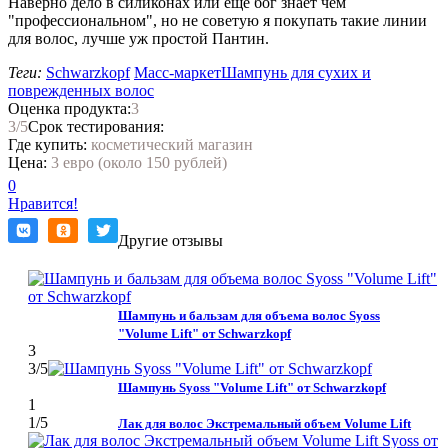
Наверно дело в силиконах или еще бог знает чем
"профессиональном", но не советую я покупать такие линии
для волос, лучше уж простой Пантин.
Теги:
Schwarzkopf
Масс-маркет
Шампунь для сухих и
поврежденных волос
Оценка продукта:
3
3
/5
Срок тестирования:
Где купить:
косметический магазин
Цена:
3 евро (около 150 рублей)
0
Нравится!
Другие отзывы
Шампунь и бальзам для объема волос Syoss
"Volume Lift" от Schwarzkopf
3
3
/5
Шампунь Syoss "Volume Lift" от Schwarzkopf
1
1
/5
Лак для волос Экстремальный объем Volume Lift