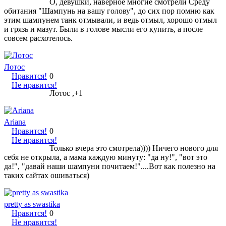
О, девушки, наверное многие смотрели Среду
обитания "Шампунь на вашу голову", до сих пор помню как
этим шампунем танк отмывали, и ведь отмыл, хорошо отмыл
и грязь и мазут. Были в голове мысли его купить, а после
совсем расхотелось.
Лотос
Нравится!
0
Не нравится!
Лотос ,+1
Ariana
Нравится!
0
Не нравится!
Только вчера это смотрела)))) Ничего нового для
себя не открыла, а мама каждую минуту: "да ну!", "вот это
да!", "давай наши шампуни почитаем!"....Вот как полезно на
таких сайтах ошиваться)
pretty as swastika
Нравится!
0
Не нравится!