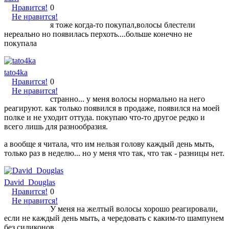
Нравится!
0
Не нравится!
я тоже когда-то покупал,волосы блестели
нереально но появилась перхоть....больше конечно не
покупала
tato4ka
Нравится!
0
Не нравится!
странно... у меня волосы нормально на него
реагируют. как только появился в продаже, появился на моей
полке и не уходит оттуда. покупаю что-то другое редко и
всего лишь для разнообразия.
а вообще я читала, что им нельзя голову каждый день мыть,
только раз в неделю... но у меня что так, что так - разницы нет.
David_Douglas
Нравится!
0
Не нравится!
У меня на желтый волосы хорошо реагировали,
если не каждый день мыть, а чередовать с каким-то шампунем
без силиконов.