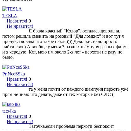
TESLA
Нравится!
0
Не нравится!
Я брала красный "Колор", осталась довольна,
потом решила сменить на розовый "Для ломких" и вот тут я
прочувствовала что такое пакля)))) Девочки, надо просто
найти свое) А вообще у меня 3 разных шампуня разных фирм
и я чередую. Кст, мою им около 2-х лет - перхоти не разу не
было.
PriNceSSka
Нравится!
0
Не нравится!
та у меня почти от каждого шампуня перхоть уже
прям не знаю что делать,даже от тех которые без СЛС (
tato4ka
Нравится!
0
Не нравится!
Таточка,если проблема перхоти беспокоит