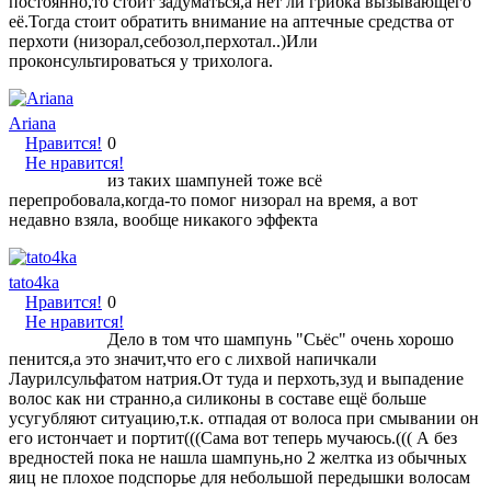
постоянно,то стоит задуматься,а нет ли грибка вызывающего
её.Тогда стоит обратить внимание на аптечные средства от
перхоти (низорал,себозол,перхотал..)Или
проконсультироваться у трихолога.
Ariana
Нравится!
0
Не нравится!
из таких шампуней тоже всё
перепробовала,когда-то помог низорал на время, а вот
недавно взяла, вообще никакого эффекта
tato4ka
Нравится!
0
Не нравится!
Дело в том что шампунь "Сьёс" очень хорошо
пенится,а это значит,что его с лихвой напичкали
Лаурилсульфатом натрия.От туда и перхоть,зуд и выпадение
волос как ни странно,а силиконы в составе ещё больше
усугубляют ситуацию,т.к. отпадая от волоса при смывании он
его истончает и портит(((Сама вот теперь мучаюсь.((( А без
вредностей пока не нашла шампунь,но 2 желтка из обычных
яиц не плохое подспорье для небольшой передышки волосам