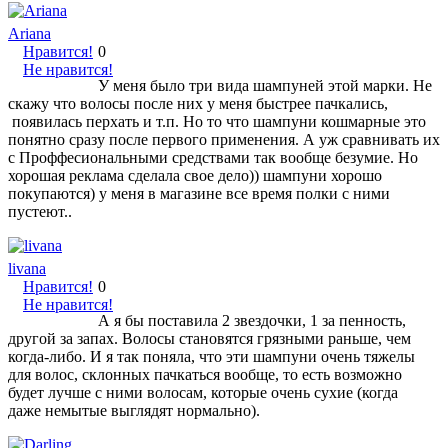
Ariana
Нравится!
0
Не нравится!
У меня было три вида шампуней этой марки. Не
скажу что волосы после них у меня быстрее пачкались,
появилась перхать и т.п. Но то что шампуни кошмарные это
понятно сразу после первого применения. А уж сравнивать их
с Проффесиональными средствами так вообще безумие. Но
хорошая реклама сделала свое дело)) шампуни хорошо
покупаются) у меня в магазине все время полки с ними
пустеют..
livana
Нравится!
0
Не нравится!
А я бы поставила 2 звездочки, 1 за пенность,
другой за запах. Волосы становятся грязными раньше, чем
когда-либо. И я так поняла, что эти шампуни очень тяжелы
для волос, склонных пачкаться вообще, то есть возможно
будет лучше с ними волосам, которые очень сухие (когда
даже немытые выглядят нормально).