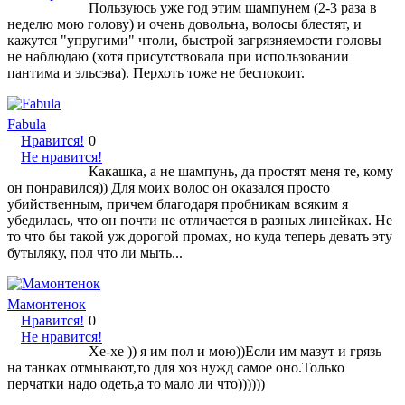
Пользуюсь уже год этим шампунем (2-3 раза в
неделю мою голову) и очень довольна, волосы блестят, и
кажутся "упругими" чтоли, быстрой загрязняемости головы
не наблюдаю (хотя присутствовала при использовании
пантима и эльсэва). Перхоть тоже не беспокоит.
Fabula
Нравится!
0
Не нравится!
Какашка, а не шампунь, да простят меня те, кому
он понравился)) Для моих волос он оказался просто
убийственным, причем благодаря пробникам всяким я
убедилась, что он почти не отличается в разных линейках. Не
то что бы такой уж дорогой промах, но куда теперь девать эту
бутыляку, пол что ли мыть...
Мамонтенок
Нравится!
0
Не нравится!
Хе-хе )) я им пол и мою))Если им мазут и грязь
на танках отмывают,то для хоз нужд самое оно.Только
перчатки надо одеть,а то мало ли что))))))