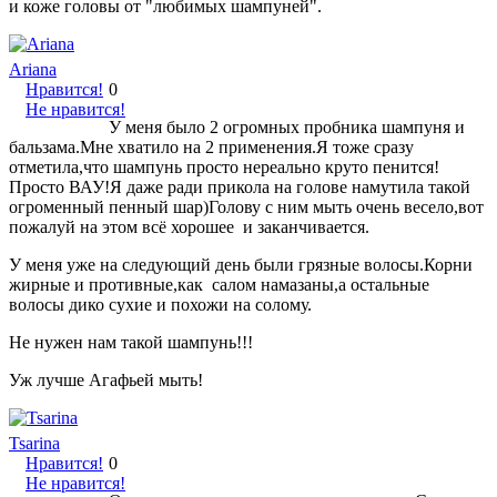
и коже головы от "любимых шампуней".
Ariana
Нравится!
0
Не нравится!
У меня было 2 огромных пробника шампуня и
бальзама.Мне хватило на 2 применения.Я тоже сразу
отметила,что шампунь просто нереально круто пенится!
Просто ВАУ!Я даже ради прикола на голове намутила такой
огроменный пенный шар)Голову с ним мыть очень весело,вот
пожалуй на этом всё хорошее и заканчивается.
У меня уже на следующий день были грязные волосы.Корни
жирные и противные,как салом намазаны,а остальные
волосы дико сухие и похожи на солому.
Не нужен нам такой шампунь!!!
Уж лучше Агафьей мыть!
Tsarina
Нравится!
0
Не нравится!