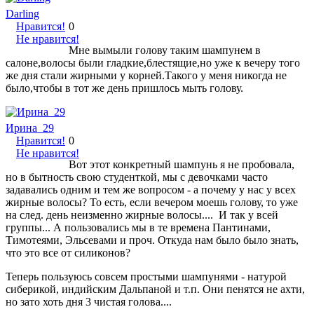
Darling
Нравится!
0
Не нравится!
Мне вымыли голову таким шампунем в
салоне,волосы были гладкие,блестящие,но уже к вечеру того
же дня стали жирными у корней.Такого у меня никогда не
было,чтобы в тот же день пришлось мыть голову.
Ирина_29
Нравится!
0
Не нравится!
Вот этот конкретный шампунь я не пробовала,
но в бытность свою студенткой, мы с девочками часто
задавались одним и тем же вопросом - а почему у нас у всех
жирные волосы? То есть, если вечером моешь голову, то уже
на след. день неизменно жирные волосы.... И так у всей
группы... А пользовались мы в те времена Пантинами,
Тимотеями, Эльсевами и проч. Откуда нам было было знать,
что это все от силиконов?
Теперь пользуюсь совсем простыми шампунями - натурой
сиберикой, индийским Дальпаной и т.п. Они пенятся не ахти,
но зато хоть дня 3 чистая голова....