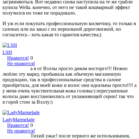
загрязняються. Вот недавно снова наступила на те же грабли
купила Wella. конечно, от него не такой кошмарный эффект
получился но тоже не порадовало.
И уж если покупать профессиональную косметику, то только в
салонах или на заказ с их нереальной дороговизной, но
согласитесь - хоть какая то гарантия качества;)
LSH
Нравится!
0
Не нравится!
а я от Вэллы просто диком восторге!!! Нежно
люблю эту марку, пробывала как обычную магазинную
продукцию, так и профессиональные средства в салоне
приобретала, для моей кожи и волос они идеальны просто!!!! а
у меня очень чувствительная кожа головы:) пересушенные
волосы даже восстановились от увлажняющей серии! так что
я горой стою за Вэллу:)
LadyMarmelade
Нравится!
0
Не нравится!
Тихий ужас! после первого же использования,