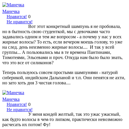
Манечка
Нравится!
0
Не нравится!
Вот этот конкретный шампунь я не пробовала,
но в бытность свою студенткой, мы с девочками часто
задавались одним и тем же вопросом - а почему у нас у всех
жирные волосы? То есть, если вечером моешь голову, то уже
на след. день неизменно жирные волосы.... И так у всей
группы... А пользовались мы в те времена Пантинами,
Тимотеями, Эльсевами и проч. Откуда нам было было знать,
что это все от силиконов?
Теперь пользуюсь совсем простыми шампунями - натурой
сиберикой, индийским Дальпаной и т.п. Они пенятся не ахти,
но зато хоть дня 3 чистая голова....
Манечка
Нравится!
0
Не нравится!
У меня кондей желтый, так это ужас ужасный,
как будто волосы в чем-то липком, практически невозможно
расчесать их потом! Фу!