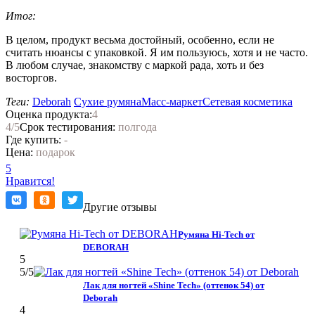
Итог:
В целом, продукт весьма достойный, особенно, если не
считать нюансы с упаковкой. Я им пользуюсь, хотя и не часто.
В любом случае, знакомству с маркой рада, хоть и без
восторгов.
Теги:
Deborah
Сухие румяна
Масс-маркет
Сетевая косметика
Оценка продукта:
4
4
/5
Срок тестирования:
полгода
Где купить:
-
Цена:
подарок
5
Нравится!
Другие отзывы
Румяна Hi-Tech от
DEBORAH
5
5
/5
Лак для ногтей «Shine Tech» (оттенок 54) от
Deborah
4