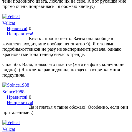
тени подобного цвета, люблю их на себе. А вот рубашка мне
прямо очень понравилась - я обожаю клетку:)
Vellcat
Нравится!
0
Не нравится!
Кисть - просто нечто. Зачем она вообще в
комплект входит, мне вообще непонятно :)). Я с тенями
подобныхоттенков не разу не экспериментировала, однако
красноватые тона теней,сейчас в тренде.
Спасибо, Валя, только это пластье (хотя на фото, конечно не
видно) :) Я к клетке равнодушна, но здесь расцветка мння
подкупила.
Solnce1988
Нравится!
0
Не нравится!
Да и платья я такие обожаю! Особенно, если они
приталенные!:)
Vellcat