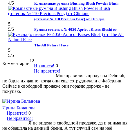
4
/5
Компактные румяна Blushing Blush Powder Blush
(оттенок № 110 Precious Posy) от Clinique
5
5
/5
Румяна (оттенок № 4050 Apricot Kisses Blush) от
The All Natural Face
5
5
/5
12
Комментарии
Нравится!
0
Не нравится!
Мне нравились продукты Deborah,
но барла их давно, когда они еще сотрудничали с Фаберлик.
Сейчас в свободной продаже они гораздо дороже - не
покупаю.
Ирина Биланова
Нравится!
0
Не нравится!
Я не видела в свободной продаже, да и внимания
не обращала на данный бренд. А тут случай сам на неё