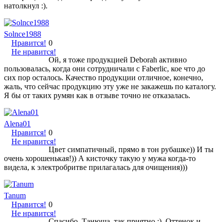
натолкнул :).
Solnce1988
Нравится!
0
Не нравится!
Ой, я тоже продукцией Deborah активно
пользовалась, когда они сотрудничали с Faberlic, кое что до
сих пор осталось. Качество продукции отличное, конечно,
жаль, что сейчас продукцию эту уже не закажешь по каталогу.
Я бы от таких румян как в отзыве точно не отказалась.
Alena01
Нравится!
0
Не нравится!
Цвет симпатичный, прямо в тон рубашке)) И ты
очень хорошенькая!)) А кисточку такую у мужа когда-то
видела, к электробритве прилагалась для очищения)))
Tanum
Нравится!
0
Не нравится!
Спасибо, Танюша, так приятно :). Оттенок и