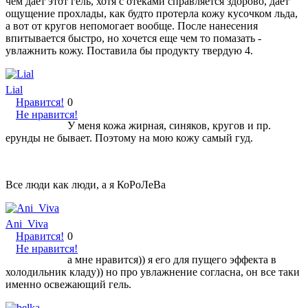
чем дает этот гель, хотя с отеками справляется здорово, дает
ощущение прохлады, как будто протерла кожу кусочком льда,
а вот от кругов непомогает вообще. После нанесения
впитывается быстро, но хочется еще чем то помазать -
увлажнить кожу. Поставила бы продукту твердую 4.
Lial
Нравится!
0
Не нравится!
У меня кожа жирная, синяков, кругов и пр.
ерунды не бывает. Поэтому на мою кожу самый гуд.
Все люди как люди, а я КоРоЛеВа
Ani_Viva
Нравится!
0
Не нравится!
а мне нравится)) я его для пущего эффекта в
холодильник кладу)) но про увлажнение согласна, он все таки
именно освежающий гель.