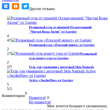
Другие отзывы
Роликовый гель от прыщей Охлаждающий
"Чистая Кожа Актив" от Garnier
4
4
/5
Роликовый гель «Плоский живот» от Garnier
2
2
/5
Роликовый
гель вокруг глаз от Garnier
2
2
/5
Гель для умывания с щеточкой Skin Naturals
Active «ЭксфоПро» от Garnier
5
5
/5
6
Комментарии
Нравится!
0
Не нравится!
Мне хочется большего увлажнения,