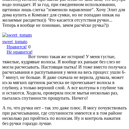
водо попадает. И за год, при ежедневном использовании,
щетинки лишь слегка "изменили наравление". Хочу Элит для
дома купить и Компакт для сумки, но не попадаю никак на
желаемые расцветки)) Что касается отсутствия ручки...
Теперь я вообще не понимаю, зачем расчёске ручка?))
sweet_tomato
Нравится!
0
Не нравится!
Вот точно такая же история! У меня густые,
тяжелые, кудрявые волосы. Я вообще их раньше без слез не
могла расчесывать. Настоящая пытка! И тоже вместо получаса
расчесывания и распутывания у меня на весь процесс ушли 6-
7 минут, не больше. Я даже сначала не верила, думала, может
из-за мягких щетинок расческа не прочесывает волосы в
глубину, а только верхний слой. А все колтуны в глубине так
и остаются. Ходила, проверяла после мытья несколько раз,
пыталась спутанности прощупать. Ничего!
А то, что ручки нет - так это даже плюс. Я могу почувствовать
при расчесывании, где спутанности имеются и в том районе
несколько раз пройтись по волосам. Ну и контроль нажатия
без ручки гораздо лучше.