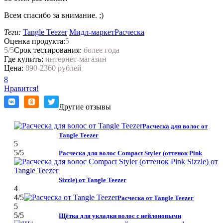
Всем спасибо за внимание. ;)
Теги:
Tangle Teezer
Мидл-маркет
Расческа
Оценка продукта:
5
5
/5
Срок тестирования:
более года
Где купить:
интернет-магазин
Цена:
890-2360 рублей
8
Нравится!
Другие отзывы
Расческа для волос от
Tangle Teezer
5
5
/5
Расческа для волос Compact Styler (оттенок Pink
Sizzle) от Tangle Teezer
4
4
/5
Расческа от Tangle Teezer
5
5
/5
Щётка для укладки волос с нейлоновыми