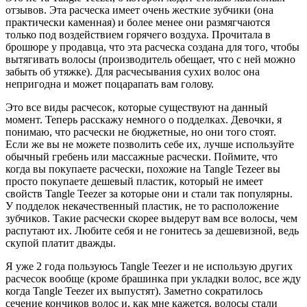
отзывов. Эта расческа имеет очень жесткие зубчики (она
практически каменная) и более менее они размягчаются
только под воздействием горячего воздуха. Прочитала в
брошюре у продавца, что эта расческа создана для того, чтобы
вытягивать волосы (производитель обещает, что с ней можно
забыть об утяжке). Для расчесывания сухих волос она
непригодна и может поцарапать вам голову.
Это все виды расчесок, которые существуют на данный
момент. Теперь расскажу немного о подделках. Девочки, я
понимаю, что расчески не бюджетные, но они того стоят.
Если же вы не можете позволить себе их, лучше используйте
обычный гребень или массажные расчески. Поймите, что
когда вы покупаете расчески, похожие на Tangle Tezeer вы
просто покупаете дешевый пластик, который не имеет
свойств Tangle Teezer за которые они и стали так популярны.
У подделок некачественный пластик, не то расположение
зубчиков. Такие расчески скорее выдерут вам все волосы, чем
распутают их. Любите себя и не гонитесь за дешевизной, ведь
скупой платит дважды.
Я уже 2 года пользуюсь Tangle Teezer и не использую других
расчесок вообще (кроме брашинка при укладки волос, все жду
когда Tangle Teezer их выпустят). Заметно сократилось
сечение кончиков волос и, как мне кажется, волосы стали