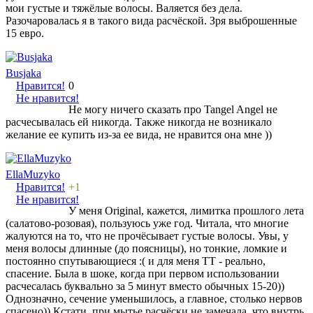
мои густые и тяжёлые волосы. Валяется без дела.
Разочаровалась я в такого вида расчёской. Зря выброшенные
15 евро.
Busjaka
Нравится!
0
Не нравится!
Не могу ничего сказать про Tangel Angel не
расчесывалась ей никогда. Также никогда не возникало
желание ее купить из-за ее вида, не нравится она мне ))
EllaMuzyko
Нравится!
+1
Не нравится!
У меня Original, кажется, лимитка прошлого лета
(салатово-розовая), пользуюсь уже год. Читала, что многие
жалуются на то, что не прочёсывает густые волосы. Увы, у
меня волосы длинные (до поясницы), но тонкие, ломкие и
постоянно спутывающиеся :( и для меня ТТ - реально,
спасение. Была в шоке, когда при первом использовании
расчесалась буквально за 5 минут вместо обычных 15-20))
Однозначно, сечение уменьшилось, а главное, столько нервов
спасено)) Кстати, при мытье расчёски не замечала, что внутрь