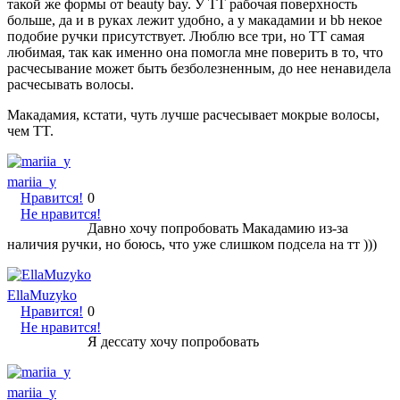
такой же формы от beauty bay. У TT рабочая поверхность
больше, да и в руках лежит удобно, а у макадамии и bb некое
подобие ручки присутствует. Люблю все три, но TT самая
любимая, так как именно она помогла мне поверить в то, что
расчесывание может быть безболезненным, до нее ненавидела
расчесывать волосы.
Макадамия, кстати, чуть лучше расчесывает мокрые волосы,
чем TT.
mariia_y
Нравится!
0
Не нравится!
Давно хочу попробовать Макадамию из-за
наличия ручки, но боюсь, что уже слишком подсела на тт )))
EllaMuzyko
Нравится!
0
Не нравится!
Я дессату хочу попробовать
mariia_y