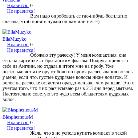
Нравится!
0
Не нравится!
Вам надо опробовать ее где-нибудь бесплатно
сначала, чтоб понять нужна он вам или нет =)
EllaMuzyko
Нравится!
0
Не нравится!
Обожаю эту раческу! У меня компактная, она
есть на картинке - с британским флагом. Подруга привезла
себе из Англии, но отдала в итоге мне на пробу. Уже
несколько лет я не ору от боли во время расчесывания волос -
у меня, если что, густые кудрявые волосы ниже лопаток. И
волос на расческе остается гораздо меньше, чем раньше. Это с
учетом того, что я их расчесываю раз в 2-3 дня перед мытьем.
Настоятельно советую это чудо всем обладателям кудрявых
волос.
BlasphemousM
Нравится!
0
Не нравится!
Жаль, что я не успела купить компакт в такой