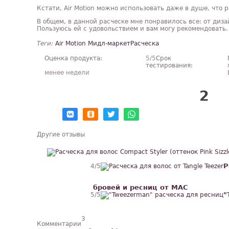
Кстати, Air Motion можно использовать даже в душе, что р
В общем, в данной расческе мне понравилось все: от дизай
Пользуюсь ей с удовольствием и вам могу рекомендовать.
Теги:
Air Motion
Мидл-маркет
Расческа
Нравится!
Оценка продукта:
5
/5
Срок
тестирования:
менее недели
2
Другие отзывы
Р
4
/5
бровей и ресниц от MAC
"
5
/5
3
Комментарии