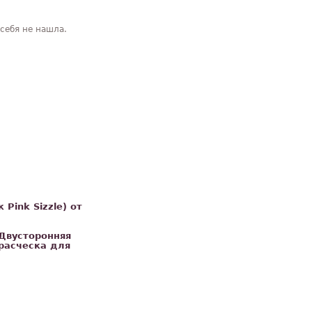
 себя не нашла.
 Pink Sizzle) от
Двусторонняя
расческа для