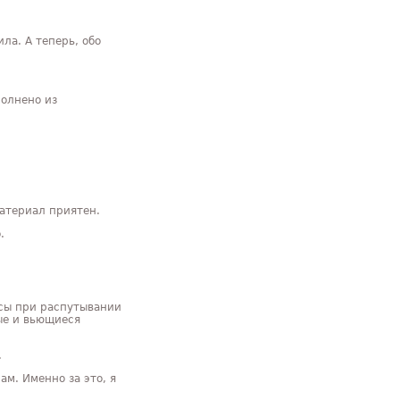
ла. А теперь, обо
полнено из
материал приятен.
.
осы при распутывании
ные и вьющиеся
.
ам. Именно за это, я