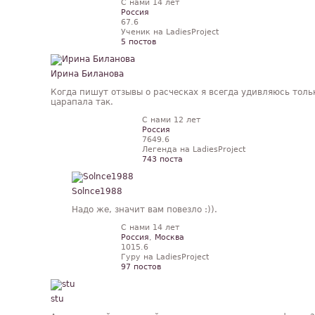
С нами 14 лет
Россия
67.6
Ученик на LadiesProject
5 постов
Ирина Биланова
Когда пишут отзывы о расческах я всегда удивляюсь тольк
царапала так.
С нами 12 лет
Россия
7649.6
Легенда на LadiesProject
743 поста
Solnce1988
Надо же, значит вам повезло :)).
С нами 14 лет
Россия
,
Москва
1015.6
Гуру на LadiesProject
97 постов
stu