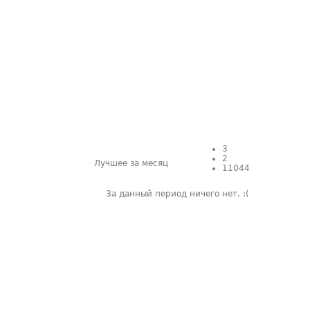
3
2
Лучшее за месяц
11044
За данный период ничего нет. :(