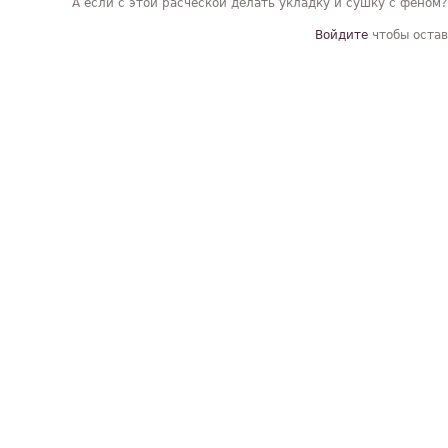
А если с этой расческой делать укладку и сушку с феном
Войдите
чтобы остав