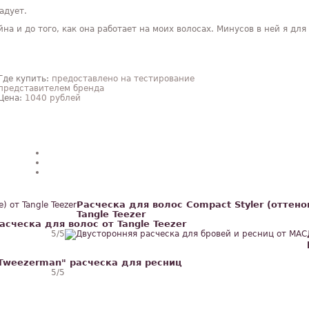
адует.
на и до того, как она работает на моих волосах. Минусов в ней я для
Где купить:
предоставлено на тестирование
представителем бренда
Цена:
1040 рублей
Расческа для волос Compact Styler (оттенок
Tangle Teezer
асческа для волос от Tangle Teezer
5
/5
Tweezerman" расческа для ресниц
5
/5