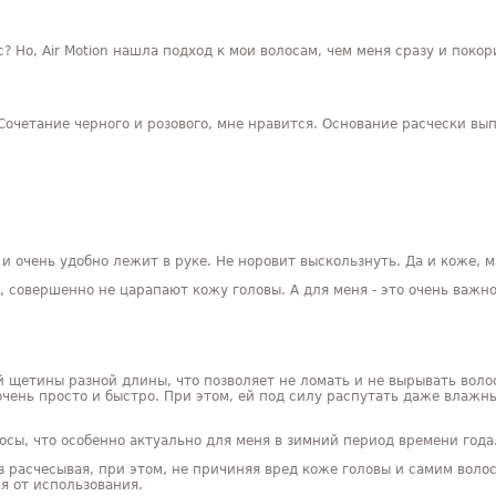
 Но, Air Motion нашла подход к мои волосам, чем меня сразу и покори
. Сочетание черного и розового, мне нравится. Основание расчески вы
 и очень удобно лежит в руке. Не норовит выскользнуть. Да и коже, 
, совершенно не царапают кожу головы. А для меня - это очень важно
й щетины разной длины, что позволяет не ломать и не вырывать вол
 очень просто и быстро. При этом, ей под силу распутать даже влаж
лосы, что особенно актуально для меня в зимний период времени года
з расчесывая, при этом, не причиняя вред коже головы и самим волос
я от использования.