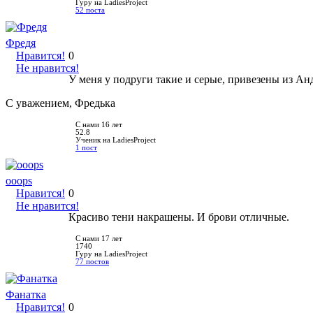
Гуру на LadiesProject
52 поста
Фредя
Нравится!
0
Не нравится!
У меня у подруги такие и серые, привезены из Ан
С уважением, Фредька
С нами 16 лет
52.8
Ученик на LadiesProject
1 пост
ooops
Нравится!
0
Не нравится!
Красиво тени накрашены. И брови отличные.
С нами 17 лет
1740
Гуру на LadiesProject
77 постов
Фанатка
Нравится!
0