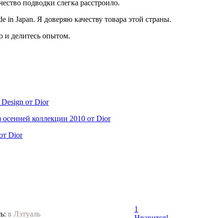
ачество подводки слегка расстроило.
e in Japan. Я доверяю качеству товара этой страны.
о и делитесь опытом.
 Design от Dior
из осенней коллекции 2010 от Dior
от Dior
1
ь:
в Лэтуаль
Нравится!