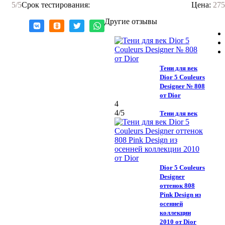
5
/5
Срок тестирования:
Цена:
275
Другие отзывы
Тени для век
Dior 5 Couleurs
Designer № 808
от Dior
4
4
/5
Тени для век
Dior 5 Couleurs
Designer
оттенок 808
Pink Design из
осенней
коллекции
2010 от Dior