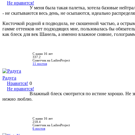
Не нравится!
У меня была такая палетка, хотела базовые нейтр
- не скатываются весь день, не осыпаются, идеально распределя
Кисточкой родной я подводила, не скошенной частью, а острым
гамме оттенков нет подходящих мне, пользовалась бы обязател
как блеск для век Шанель, а именно влажное сияние, голограмм
С нами 16 лет
337.2
Советчик на LadiesProject
11 постов
Радуга
Нравится!
0
Не нравится!
Влажный блеск смотрится по истине хорошо. Не зн
нежно люблю.
С нами 16 лет
218.4
Советчик на LadiesProject
6 постов