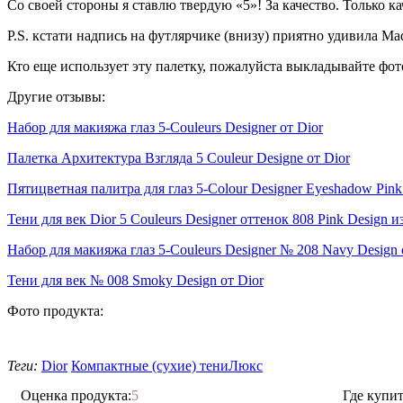
Со своей стороны я ставлю твердую «5»! За качество. Только к
P.S. кстати надпись на футлярчике (внизу) приятно удивила Mad
Кто еще использует эту палетку, пожалуйста выкладывайте фот
Другие отзывы:
Набор для макияжа глаз 5-Couleurs Designer от Dior
Палетка Архитектура Взгляда 5 Couleur Designe от Dior
Пятицветная палитра для глaз 5-Colour Designer Eyeshadow Pink
Тени для век Dior 5 Couleurs Designer оттенок 808 Pink Design 
Набор для макияжа глаз 5-Couleurs Designer № 208 Navy Design 
Тени для век № 008 Smoky Design от Dior
Фото продукта:
Теги:
Dior
Компактные (сухие) тени
Люкс
Оценка продукта:
5
Где купит