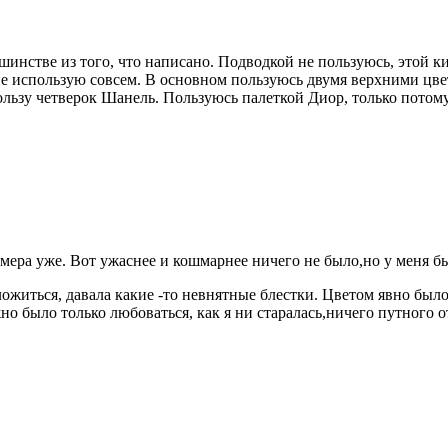
шинстве из того, что написано. Подводкой не пользуюсь, этой к
 не использую совсем. В основном пользуюсь двумя верхними цв
льзу четверок Шанель. Пользуюсь палеткой Диор, только потому, 
мера уже. Вот ужаснее и кошмарнее ничего не было,но у меня была
ложиться, давала какие -то невнятные блестки. Цветом явно был
но было только любоваться, как я ни старалась,ничего путного о