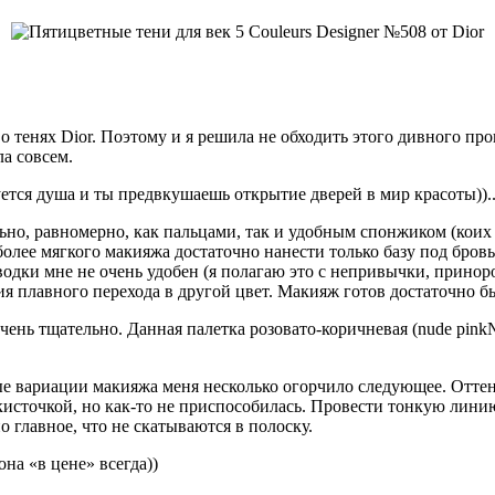
 тенях Dior. Поэтому и я решила не обходить этого дивного про
ла совсем.
ется душа и ты предвкушаешь открытие дверей в мир красоты)).
льно, равномерно, как пальцами, так и удобным спонжиком (коих
 более мягкого макияжа достаточно нанести только базу под бров
одки мне не очень удобен (я полагаю это с непривычки, принор
я плавного перехода в другой цвет. Макияж готов достаточно б
чень тщательно. Данная палетка розовато-коричневая (nude pink
ные вариации макияжа меня несколько огорчило следующее. Оттен
 кисточкой, но как-то не приспособилась. Провести тонкую лини
о главное, что не скатываются в полоску.
она «в цене» всегда))