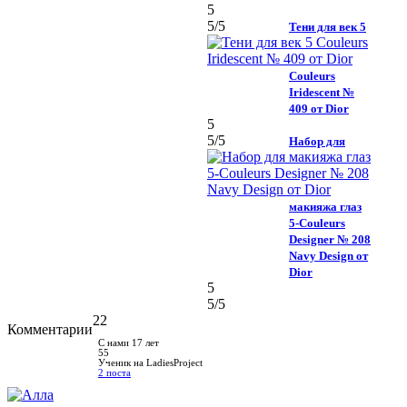
5
5
/5
Тени для век 5
Couleurs
Iridescent №
409 от Dior
5
5
/5
Набор для
макияжа глаз
5-Couleurs
Designer № 208
Navy Design от
Dior
5
5
/5
22
Комментарии
С нами 17 лет
55
Ученик на LadiesProject
2 поста