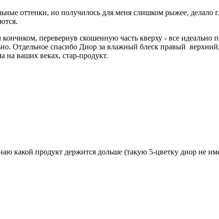
альные оттенки, но получилось для меня слишком рыжее, делало 
ются.
 кончиком, перевернув скошенную часть кверху - все идеально 
ьно. Отдельное спасибо Диор за влажный блеск правый верхний,
а на ваших веках, стар-продукт.
аю какой продукт держится дольше (такую 5-цветку диор не име