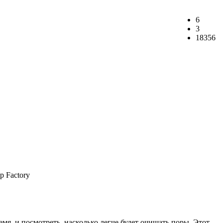
6
3
18356
емя, и посмотреть, насколько легче будет очищать поры. Этот