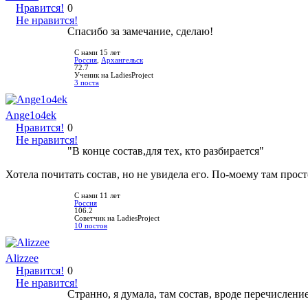
Нравится!
0
Не нравится!
Спасибо за замечание, сделаю!
С нами 15 лет
Россия
,
Архангельск
72.7
Ученик на LadiesProject
3 поста
Ange1o4ek
Нравится!
0
Не нравится!
"В конце состав,для тех, кто разбирается"
Хотела почитать состав, но не увидела его. По-моему там прос
С нами 11 лет
Россия
106.2
Советчик на LadiesProject
10 постов
Alizzee
Нравится!
0
Не нравится!
Странно, я думала, там состав, вроде перечислени