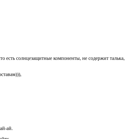
что есть солнцезащитные компоненты, не содержит талька,
оставам))),
ай-ай.
айту.