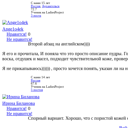
С нами 15 лет
Россия
,
Архангельск
72.7
Ученик на LadiesProject
3 поста
Ange1o4ek
Нравится!
0
Не нравится!
Второй абзац на английском))))
Я его и прочитала, И поняла что это просто описание пудры. 
воска, отдушек и масел, подходит чувствительной коже, провере
Я не прикапываюсь)))))) , просто хочется понять, указан ли на
С нами 14 лет
Россия
67.6
Ученик на LadiesProject
5 постов
Ирина Биланова
Нравится!
0
Не нравится!
Спорный вариант. Хорошо, что с пористой кожей с
Вой