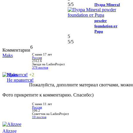
5
/5
Пудра Mineral
powder
foundation от
Pupa
5
5
/5
6
Комментарии
Maks
С нами 17 лет
Россия
2312.6
Звезда на LadiesProject
379 постов
Нравится!
+2
Не нравится!
Пожалуйста, дополните материал свотчами, можно
Фото прикрепите к комментарию. Спасибо:)
С нами 11 лет
Россия
106.2
Советчик на LadiesProject
10 постов
Alizzee