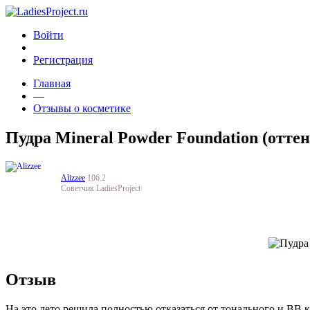
Войти
Регистрация
Главная
—
Отзывы о косметике
Пудра Mineral Powder Foundation (оттен
Alizzee
106.2
Советчик LadiesProject
Отзыв
На это лето решила полностью отказаться от тонального и ВВ к