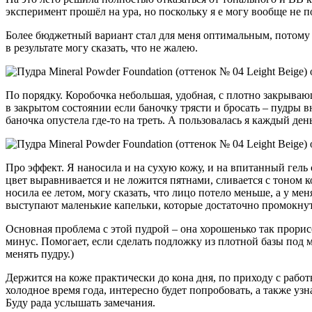
эксперимент прошёл на ура, но поскольку я е могу вообще не 
Более бюджетный вариант стал для меня оптимальным, потому ч
в результате могу сказать, что не жалею.
По порядку. Коробочка небольшая, удобная, с плотно закрывающ
в закрытом состоянии если баночку трясти и бросать – пудры вн
баночка опустела где-то на треть. А пользовалась я каждый день
Про эффект. Я наносила и на сухую кожу, и на впитанный гель 
цвет выравнивается и не ложится пятнами, сливается с тоном к
носила ее летом, могу сказать, что лицо потело меньше, а у м
выступают маленькие капельки, которые достаточно промокнуть 
Основная проблема с этой пудрой – она хорошенько так прорис
минус. Помогает, если сделать подложку из плотной базы под м
менять пудру.)
Держится на коже практически до кона дня, по приходу с работ
холодное время года, интересно будет попробовать, а также узн
Буду рада услышать замечания.