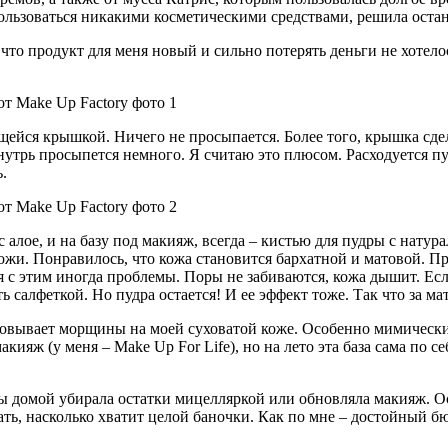
пользоваться никакими косметическими средствами, решила оста
то продукт для меня новый и сильно потерять деньги не хотелос
ейся крышкой. Ничего не просыпается. Более того, крышка сдела
утрь просыпется немного. Я считаю это плюсом. Расходуется пудр
.
с алое, и на базу под макияж, всегда – кистью для пудры с натур
ожи. Понравилось, что кожа становится бархатной и матовой. При
еня с этим иногда проблемы. Поры не забиваются, кожа дышит. Ес
салфеткой. Но пудра остается! И ее эффект тоже. Так что за ма
овывает морщины на моей суховатой коже. Особенно мимические 
акияж (у меня – Make Up For Life), но на лето эта база сама по 
ы домой убирала остатки мицелляркой или обновляла макияж. Ост
ать, насколько хватит целой баночки. Как по мне – достойный бю