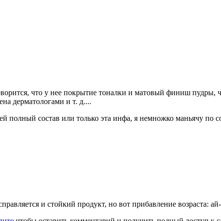
Говорится, что у нее покрытие тоналки и матовый финиш пудры, 
на дерматологами и т. д....
 ней полный состав или только эта инфа, я немножко маньячу по с
правляется и стойкий продукт, но вот прибавление возраста: ай-
дите
чтобы оставить комментарий и получить полный доступ к с