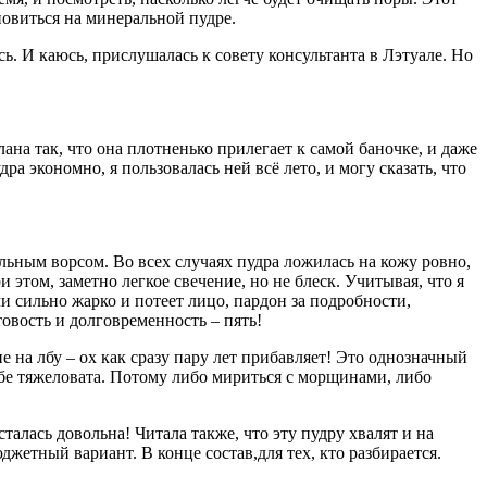
новиться на минеральной пудре.
ь. И каюсь, прислушалась к совету консультанта в Лэтуале. Но
на так, что она плотненько прилегает к самой баночке, и даже
а экономно, я пользовалась ней всё лето, и могу сказать, что
альным ворсом. Во всех случаях пудра ложилась на кожу ровно,
 этом, заметно легкое свечение, но не блеск. Учитывая, что я
ли сильно жарко и потеет лицо, пардон за подробности,
товость и долговременность – пять!
на лбу – ох как сразу пару лет прибавляет! Это однозначный
себе тяжеловата. Потому либо мириться с морщинами, либо
алась довольна! Читала также, что эту пудру хвалят и на
джетный вариант. В конце состав,для тех, кто разбирается.