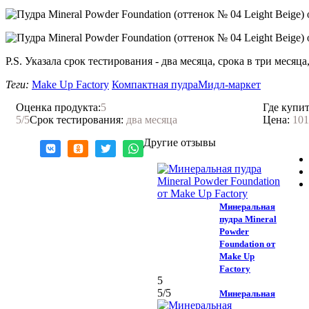
P.S. Указала срок тестирования - два месяца, срока в три месяца
Теги:
Make Up Factory
Компактная пудра
Мидл-маркет
Оценка продукта:
5
Где купит
5
/5
Срок тестирования:
два месяца
Цена:
101
Другие отзывы
Минеральная
пудра Mineral
Powder
Foundation от
Make Up
Factory
5
5
/5
Минеральная