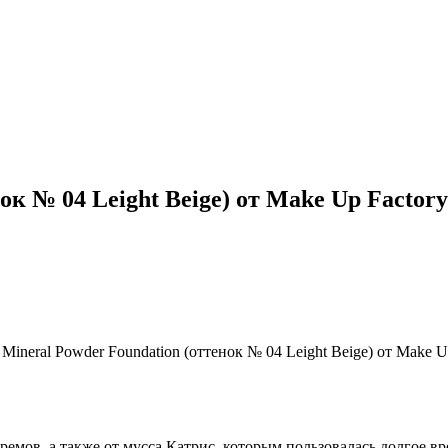
ок № 04 Leight Beige) от Make Up Factory
ремов, а также от мусса Катрис, которым пользовалась долгое вр