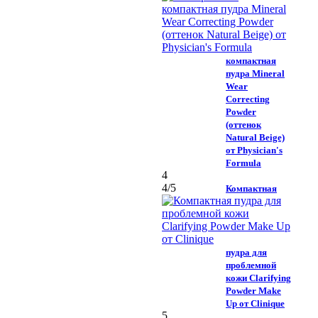
компактная
пудра Mineral
Wear
Correcting
Powder
(оттенок
Natural Beige)
от Physician's
Formula
4
4
/5
Компактная
пудра для
проблемной
кожи Clarifying
Powder Make
Up от Clinique
5