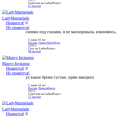
352.5
Советчик на LadiesProject
27 постов
LadyMarmelade
Нравится!
0
Не нравится!
синяки под глазами, я не маскировала, извиняюсь..
С нами 16 лет
Россия
,
Санкт-Петербург
1033.1
Гуру на LadiesProject
86 постов
Марго Белкина
Нравится!
0
Не нравится!
ух какие брови густые, прям завидно)
С нами 14 лет
Россия
,
Новосибирск
352.5
Советчик на LadiesProject
27 постов
LadyMarmelade
Нравится!
0