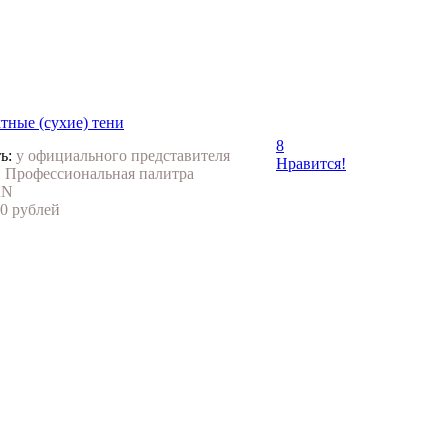
тные (сухие) тени
8
ь:
у официального представителя
Нравится!
 Профессиональная палитра
AN
0 рублей