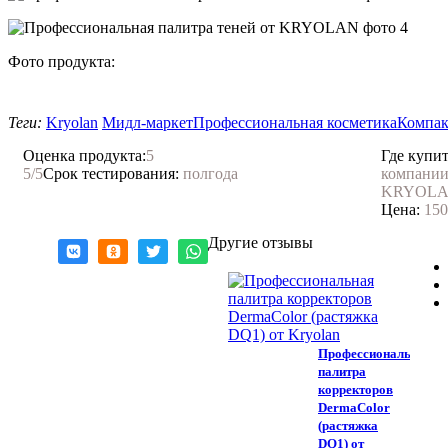
Фото продукта:
Теги:
Kryolan
Мидл-маркет
Профессиональная косметика
Компак
Оценка продукта:
5
Где купит
5
/5
Срок тестирования:
полгода
компании
KRYOL
Цена:
150
Другие отзывы
Профессиональная
палитра
корректоров
DermaColor
(растяжка
DQ1) от