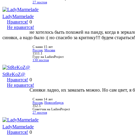
27 постов
LadyMarmelade
Нравится!
0
Не нравится!
не хотелось быть похожей на панду, когда в зеркал
синяки, а надо было :( но спасибо за критику!!! будем стараться!
С нами 15 лет
Россия
,
Москва
1511.1
Гуру на LadiesProject
130 постов
StReKoZ@
Нравится!
0
Не нравится!
Синяки ладно, их замазать можно. Но сам цвет, я 
С нами 14 лет
Россия
,
Новосибирск
352.5
Советчик на LadiesProject
27 постов
LadyMarmelade
Нравится!
0