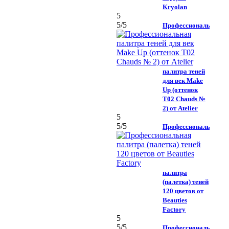
Kryolan
5
5
/5
Профессиональная
палитра теней
для век Make
Up (оттенок
T02 Chauds №
2) от Atelier
5
5
/5
Профессиональная
палитра
(палетка) теней
120 цветов от
Beauties
Factory
5
5
/5
Профессиональная