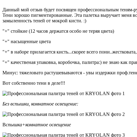
Данный мой отзыв будет посвящен профессиональным теням-ру
Тени хорошо пигментированные. Эта палетка выручает меня во в
замыленность теней от мокрой кисти. :)
"+" стойкие (12 часов держатся особо не теряя цвета)
"+" насыщенные цвета
"+" в наборе прилагается кисть...скорее всего пони..жестковата,
"+" качественая упаковка, коробочка, палитра:) не знаю как пр
Минус: тяжеловато растушевываются - увы издержки проф.теней, 
Вот собственно тени в деле!!!
Без вспышки, комнатное освещение:
В
спышка+комнатное освещение