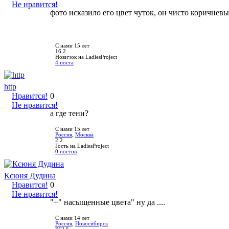
Не нравится!
фото исказило его цвет чуток, он чисто коричневый 
С нами 15 лет
16.2
Новичок на LadiesProject
4 поста
http
Нравится!
0
Не нравится!
а где тени?
С нами 15 лет
Россия
,
Москва
2.2
Гость на LadiesProject
0 постов
Ксюня Дудина
Нравится!
0
Не нравится!
"+" насыщенные цвета" ну да ....
С нами 14 лет
Россия
,
Новосибирск