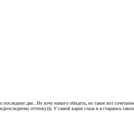
 последние две...Не хочу никого обидеть, но такое вот сочетан
предпоследнему оттенку))). У самой карие глаза и я стараюсь так