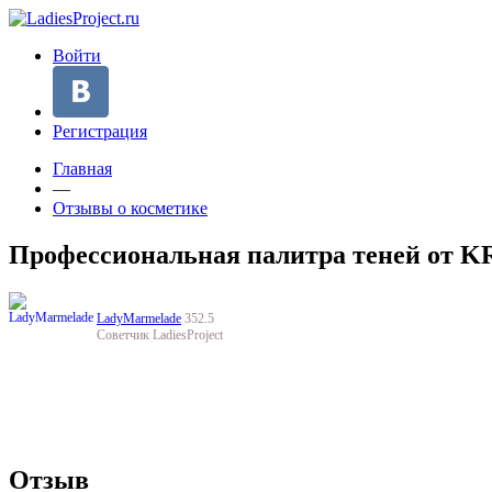
Войти
Регистрация
Главная
—
Отзывы о косметике
Профессиональная палитра теней от
LadyMarmelade
352.5
Советчик LadiesProject
Отзыв