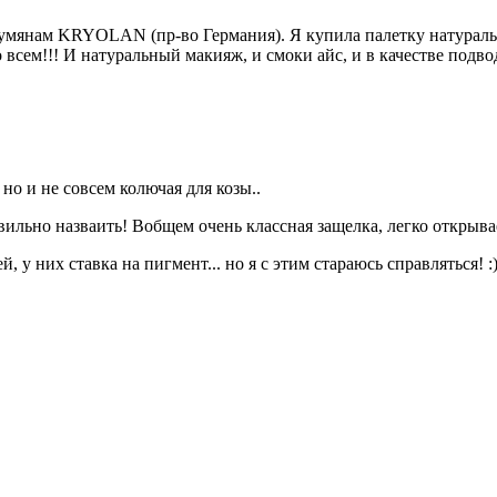
мянам KRYOLAN (пр-во Германия). Я купила палетку натуральны
сем!!! И натуральный макияж, и смоки айс, и в качестве подвод
 но и не совсем колючая для козы..
авильно назваить! Вобщем очень классная защелка, легко открывает
у них ставка на пигмент... но я с этим стараюсь справляться! :