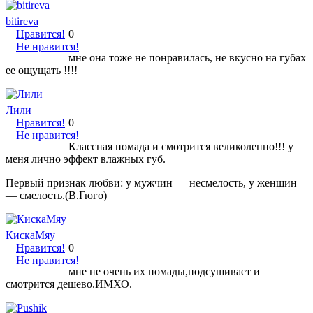
bitireva
Нравится!
0
Не нравится!
мне она тоже не понравилась, не вкусно на губах
ее ощущать !!!!
Лили
Нравится!
0
Не нравится!
Классная помада и смотрится великолепно!!! у
меня лично эффект влажных губ.
Первый признак любви: у мужчин — несмелость, у женщин
— смелость.(В.Гюго)
КискаМяу
Нравится!
0
Не нравится!
мне не очень их помады,подсушивает и
смотрится дешево.ИМХО.