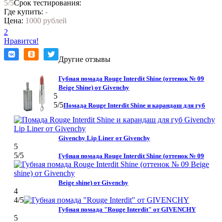
5
/5
Срок тестирования:
Где купить:
-
Цена:
1000 рублей
2
Нравится!
Другие отзывы
Губная помада Rouge Interdit Shine (оттенок № 09
Beige Shine) от Givenchy
5
5
/5
Помада Rouge Interdit Shine и карандаш для губ
Givenchy Lip Liner от Givenchy
5
5
/5
Губная помада Rouge Interdit Shine (оттенок № 09
Beige shine) от Givenchy
4
4
/5
Губная помада "Rouge Interdit" от GIVENCHY
5