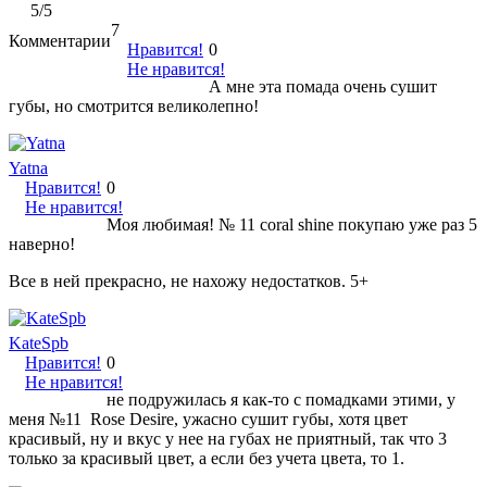
5
/5
7
Комментарии
Нравится!
0
Не нравится!
А мне эта помада очень сушит
губы, но смотрится великолепно!
Yatna
Нравится!
0
Не нравится!
Моя любимая! № 11 coral shine покупаю уже раз 5
наверно!
Все в ней прекрасно, не нахожу недостатков. 5+
KateSpb
Нравится!
0
Не нравится!
не подружилась я как-то с помадками этими, у
меня №11 Rose Desire, ужасно сушит губы, хотя цвет
красивый, ну и вкус у нее на губах не приятный, так что 3
только за красивый цвет, а если без учета цвета, то 1.