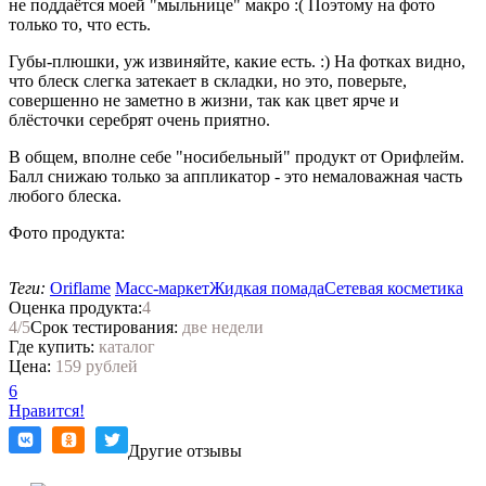
не поддаётся моей "мыльнице" макро :( Поэтому на фото
только то, что есть.
Губы-плюшки, уж извиняйте, какие есть. :) На фотках видно,
что блеск слегка затекает в складки, но это, поверьте,
совершенно не заметно в жизни, так как цвет ярче и
блёсточки серебрят очень приятно.
В общем, вполне себе "носибельный" продукт от Орифлейм.
Балл снижаю только за аппликатор - это немаловажная часть
любого блеска.
Фото продукта:
Теги:
Oriflame
Масс-маркет
Жидкая помада
Сетевая косметика
Оценка продукта:
4
4
/5
Срок тестирования:
две недели
Где купить:
каталог
Цена:
159 рублей
6
Нравится!
Другие отзывы