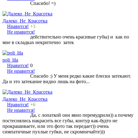
Спасибо! =)
Далеко_Не_Красотка
Нравится!
+3
Не нравится!
действительно очень красивые губы) и как по
мне в складках некритично затек
poli_lila
Нравится!
0
Не нравится!
Спасибо :) У меня редко какие блески затекают.
Да и это затекание видно лишь на фото...
Далеко_Не_Красотка
Нравится!
+6
Не нравится!
Да, с лопаткой они явно перемудрили)) а почему
постеснялись накрасить все губы, контур как-будто не
прокрашиваете, или это фото так передает)) очень
симпатичные пухлые губки, не скромничайте)))