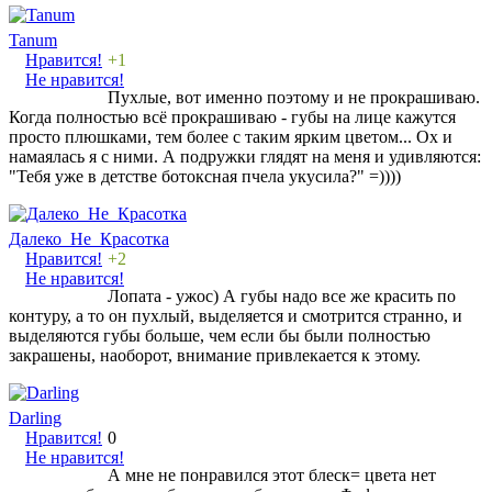
Tanum
Нравится!
+1
Не нравится!
Пухлые, вот именно поэтому и не прокрашиваю.
Когда полностью всё прокрашиваю - губы на лице кажутся
просто плюшками, тем более с таким ярким цветом... Ох и
намаялась я с ними. А подружки глядят на меня и удивляются:
"Тебя уже в детстве ботоксная пчела укусила?" =))))
Далеко_Не_Красотка
Нравится!
+2
Не нравится!
Лопата - ужос) А губы надо все же красить по
контуру, а то он пухлый, выделяется и смотрится странно, и
выделяются губы больше, чем если бы были полностью
закрашены, наоборот, внимание привлекается к этому.
Darling
Нравится!
0
Не нравится!
А мне не понравился этот блеск= цвета нет