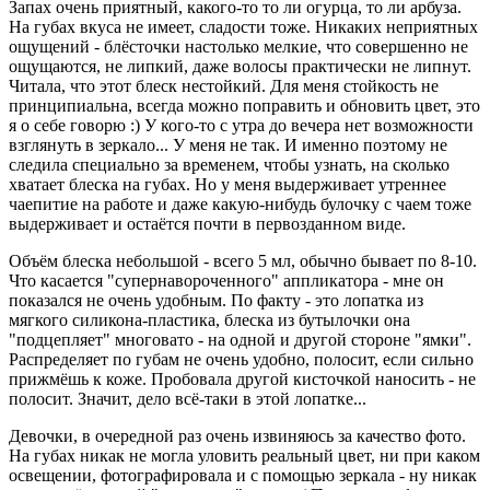
Запах очень приятный, какого-то то ли огурца, то ли арбуза.
На губах вкуса не имеет, сладости тоже. Никаких неприятных
ощущений - блёсточки настолько мелкие, что совершенно не
ощущаются, не липкий, даже волосы практически не липнут.
Читала, что этот блеск нестойкий. Для меня стойкость не
принципиальна, всегда можно поправить и обновить цвет, это
я о себе говорю :) У кого-то с утра до вечера нет возможности
взглянуть в зеркало... У меня не так. И именно поэтому не
следила специально за временем, чтобы узнать, на сколько
хватает блеска на губах. Но у меня выдерживает утреннее
чаепитие на работе и даже какую-нибудь булочку с чаем тоже
выдерживает и остаётся почти в первозданном виде.
Объём блеска небольшой - всего 5 мл, обычно бывает по 8-10.
Что касается "супернавороченного" аппликатора - мне он
показался не очень удобным. По факту - это лопатка из
мягкого силикона-пластика, блеска из бутылочки она
"подцепляет" многовато - на одной и другой стороне "ямки".
Распределяет по губам не очень удобно, полосит, если сильно
прижмёшь к коже. Пробовала другой кисточкой наносить - не
полосит. Значит, дело всё-таки в этой лопатке...
Девочки, в очередной раз очень извиняюсь за качество фото.
На губах никак не могла уловить реальный цвет, ни при каком
освещении, фотографировала и с помощью зеркала - ну никак