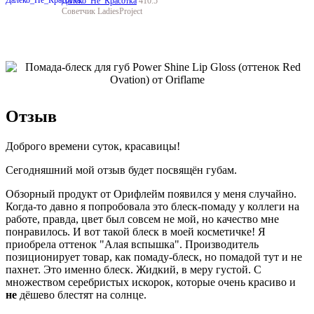
Далеко_Не_Красотка
410.5
Советчик LadiesProject
Отзыв
Доброго времени суток, красавицы!
Сегодняшний мой отзыв будет посвящён губам.
Обзорный продукт от Орифлейм появился у меня случайно.
Когда-то давно я попробовала это блеск-помаду у коллеги на
работе, правда, цвет был совсем не мой, но качество мне
понравилось. И вот такой блеск в моей косметичке! Я
приобрела оттенок "Алая вспышка". Производитель
позиционирует товар, как помаду-блеск, но помадой тут и не
пахнет. Это именно блеск. Жидкий, в меру густой. С
множеством серебристых искорок, которые очень красиво и
не
дёшево блестят на солнце.