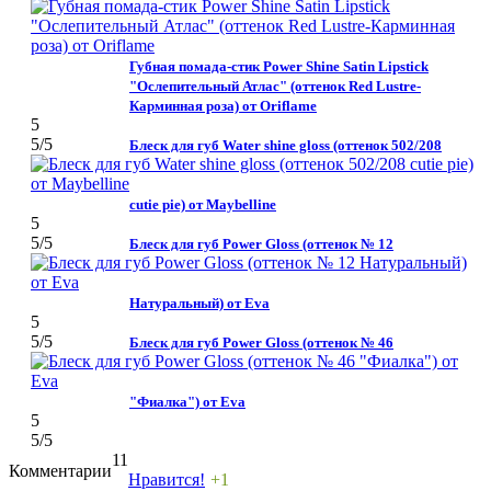
Губная помада-стик Power Shine Satin Lipstick
"Ослепительный Атлас" (оттенок Red Lustre-
Карминная роза) от Oriflame
5
5
/5
Блеск для губ Water shine gloss (оттенок 502/208
cutie pie) от Maybelline
5
5
/5
Блеск для губ Power Gloss (оттенок № 12
Натуральный) от Eva
5
5
/5
Блеск для губ Power Gloss (оттенок № 46
"Фиалка") от Eva
5
5
/5
11
Комментарии
Нравится!
+1