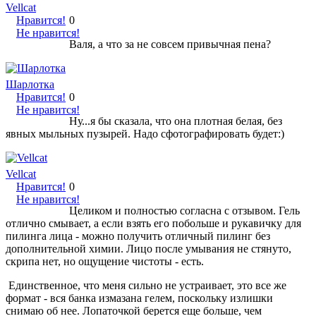
Vellcat
Нравится!
0
Не нравится!
Валя, а что за не совсем привычная пена?
Шарлотка
Нравится!
0
Не нравится!
Ну...я бы сказала, что она плотная белая, без
явных мыльных пузырей. Надо сфотографировать будет:)
Vellcat
Нравится!
0
Не нравится!
Целиком и полностью согласна с отзывом. Гель
отлично смывает, а если взять его побольше и рукавичку для
пилинга лица - можно получить отличный пилинг без
дополнительной химии. Лицо после умывания не стянуто,
скрипа нет, но ощущение чистоты - есть.
Единственное, что меня сильно не устраивает, это все же
формат - вся банка измазана гелем, поскольку излишки
снимаю об нее. Лопаточкой берется еще больше, чем