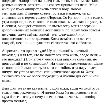
подходит. Набирается на палец гель очень легко, моментально
размыливается, хотя это и не совсем привычная пена. Мою
жирную кожу очищает очень легко в воде любой
температуры. Отлично удаляет остатки макияжа, легко
справляется с термотушами (Лореаль Со Кутюр и пр.), а если с
утра лицо жирное, то кожное сало также моментально уходит.
В общем, очищает отлично, не вызывает у меня аллергии,
дополнительных мелких высыпаний и пр. Кожу мою совсем
не сушит, даже сейчас, зимой - нет шелушений или
повышенного салоотделения. Кожа остаётся после геля
гладкой, нежной и ощущается её чистота, что я обожаю.
А аромат - это просто чудо! Ну настоящий молочный
шоколад!:) Для тех, кто не может без него жить, вроде меня, -
это находка! :) При этом у моего геля запах не сильный, не
приторный и не удушающий. На лице не задерживается. Даже
с головной болью пользуюсь им спокойно, и за пару недель
ничуть не устала от столь специфического аромата. Хотя,
считаю его всё же более подходящим именно для осени или
зимы.
Девушки, не знаю как насчёт сухой кожи, а для жирной этот
гель очень рекомендую! Я лично была бы им довольна и за
куда более высокую цену, но его цена, к счастью, - вообще
просто мечта! :)