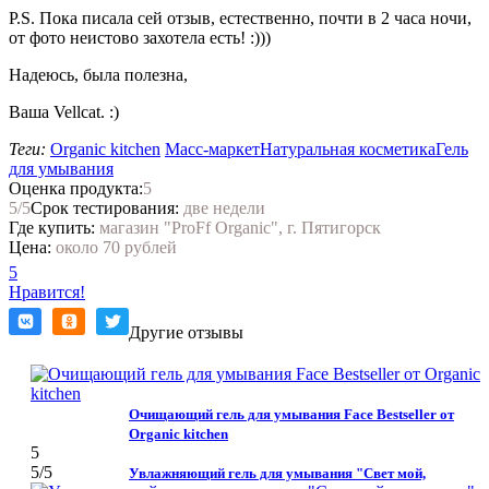
P.S. Пока писала сей отзыв, естественно, почти в 2 часа ночи,
от фото неистово захотела есть! :)))
Надеюсь, была полезна,
Ваша Vellcat. :)
Теги:
Organic kitchen
Масс-маркет
Натуральная косметика
Гель
для умывания
Оценка продукта:
5
5
/5
Срок тестирования:
две недели
Где купить:
магазин "ProFf Organic", г. Пятигорск
Цена:
около 70 рублей
5
Нравится!
Другие отзывы
Очищающий гель для умывания Face Bestseller от
Organic kitchen
5
5
/5
Увлажняющий гель для умывания "Свет мой,