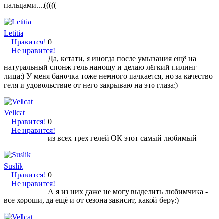
пальцами....(((((
Letitia
Нравится!
0
Не нравится!
Да, кстати, я иногда после умывания ещё на
натуральный спонж гель наношу и делаю лёгкий пилинг
лица:) У меня баночка тоже немного пачкается, но за качество
геля и удовольствие от него закрываю на это глаза:)
Vellcat
Нравится!
0
Не нравится!
из всех трех гелей ОК этот самый любимый
Suslik
Нравится!
0
Не нравится!
А я из них даже не могу выделить любимчика -
все хороши, да ещё и от сезона зависит, какой беру:)