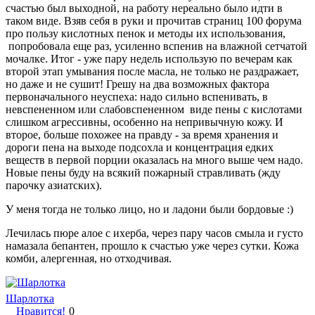
счастью был выходной, на работу нереально было идти в
таком виде. Взяв себя в руки и прочитав страниц 100 форума
про пользу кислотных пенок и методы их использования,
попробовала еще раз, усиленно вспенив на влажной сетчатой
мочалке. Итог - уже пару недель использую по вечерам как
второй этап умывания после масла, не только не раздражает,
но даже и не сушит! Грешу на два возможных фактора
первоначального неуспеха: надо сильно вспенивать, в
невспененном или слабовспененном виде пены с кислотами
слишком агрессивны, особенно на непривычную кожу. И
второе, больше похожее на правду - за время хранения и
дороги пена на выходе подсохла и концентрация едких
веществ в первой порции оказалась на много выше чем надо.
Новые пены буду на всякий пожарный стравливать (жду
парочку азиатских).
У меня тогда не только лицо, но и ладони были бордовые :)
Лечилась пюре алое с ихерба, через пару часов смыла и густо
намазала бепантен, прошло к счастью уже через сутки. Кожа
комби, алергенная, но отходчивая.
Шарлотка
Нравится!
0