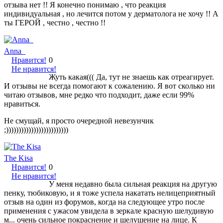
отзыва нет !! Я конечно понимаю , что реакция
индивидуальная , но лечится потом у дерматолога не хочу !! А
ты ГЕРОЙ , честно , честно !!
Anna_
Нравится!
0
Не нравится!
Жуть какая((( Да, тут не знаешь как отреагирует.
И отзывы не всегда помогают к сожалению. Я вот сколько ни
читаю отзывов, мне редко что подходит, даже если 99%
нравиться.
Не смущай, я просто очередной невезунчик
;)))))))))))))))))))))))))
The Kisa
Нравится!
0
Не нравится!
У меня недавно была сильная реакция на другую
пенку, тюбиковую, и я тоже успела накатать нелицеприятный
отзыв на один из форумов, когда на следующее утро после
применения с ужасом увидела в зеркале красную шелудивую
м... очень сильное покраснение и шелушение на лице. К