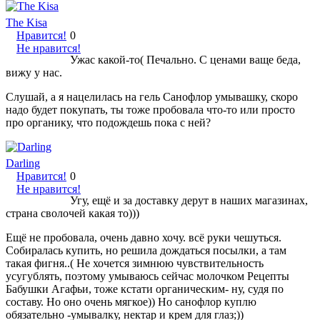
The Kisa
Нравится!
0
Не нравится!
Ужас какой-то( Печально. С ценами ваще беда,
вижу у нас.
Слушай, а я нацелилась на гель Санофлор умывашку, скоро
надо будет покупать, ты тоже пробовала что-то или просто
про органику, что подождешь пока с ней?
Darling
Нравится!
0
Не нравится!
Угу, ещё и за доставку дерут в наших магазинах,
страна сволочей какая то)))
Ещё не пробовала, очень давно хочу. всё руки чешуться.
Собиралась купить, но решила дождаться посылки, а там
такая фигня..( Не хочется зимнюю чувствительность
усугублять, поэтому умываюсь сейчас молочком Рецепты
Бабушки Агафьи, тоже кстати органическим- ну, судя по
составу. Но оно очень мягкое)) Но санофлор куплю
обязательно -умывалку, нектар и крем для глаз;))