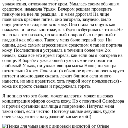
увлажнения, отложила этот крем. Умылась своим обычным
средством, намазала Урьяж. Вечером решила проверить
пенку-не на неё ли реакция... и мама дорогая! На лице
появились красные пятна, оно загорело, зазудело, было
ощущение что содрали всю кожу. Она стала на ощупь как
наждачка и визуально тоже, как будто взбугрилась что ли..Не
знаю как это назвать, но кожный покров был не ровный и
гладкий как обычно. Такое у меня было первый раз. Ни
одним, даже самым агрессивным средством я так не портила
кожу. Последствия я устраняла в течении более чем 2-х
недель, кожа всё это время горела, как если бы я обгорела на
солнце. В борьбе с ужасающей сухость мне не помог ни
любимый Урьяж, ни увлажняющая маска Нюкс, ни ультра
питательный крем Локситат (в обычное время он очень круто
питает и можно даже сказать лежит блином если много
нанести, но мне нравиться, хоть пудрой могу пользоваться) -
кожа их просто съедала и продолжала гореть.
Я не знаю что это было, может аллергия, может высокая
концентрация эфиров сожгла кожу. Но с покупкой Санофлора
и прочей органики для лица я повременю. Напугал меня
такой опыт, если честно. Поэтому милые девушки, будьте
очень аккуратны с натуральной косметикой!)