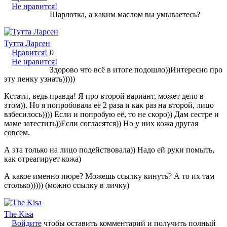
Не нравится!
Шарлотка, а каким маслом вы умываетесь?
Тутта Ларсен
Нравится!
0
Не нравится!
Здорово что всё в итоге подошло))Интересно про
эту пенку узнать)))))
Кстати, ведь правда! Я про второй вариант, может дело в
этом)). Но я попробовала её 2 раза и как раз на второй, лицо
взбесилось)))) Если и попробую её, то не скоро)) Дам сестре и
маме затестить))Если согласятся)) Но у них кожа другая
совсем.
А эта только на лицо подействовала)) Надо ей руки помыть,
как отреагирует кожа)
А какое именно пюре? Можешь ссылку кинуть? А то их там
столько))))) (можно ссылку в личку)
The Kisa
Войдите
чтобы оставить комментарий и получить полный