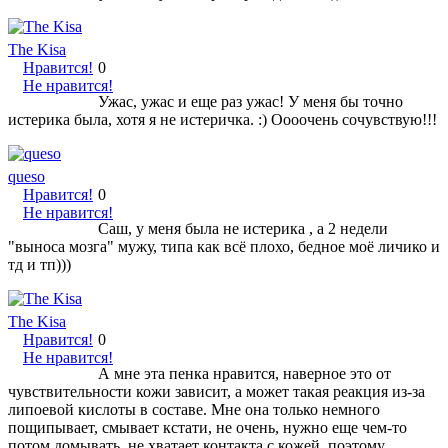
The Kisa
Нравится!
0
Не нравится!
Ужас, ужас и еще раз ужас! У меня бы точно
истерика была, хотя я не истеричка. :) Оооочень сочувствую!!!
queso
Нравится!
0
Не нравится!
Саш, у меня была не истерика , а 2 недели
"выноса мозга" мужу, типа как всё плохо, бедное моё личико и
тд и тп)))
The Kisa
Нравится!
0
Не нравится!
А мне эта пенка нравится, наверное это от
чувствительности кожи зависит, а может такая реакция из-за
липоевой кислоты в составе. Мне она только немного
пощипывает, смывает кстати, не очень, нужно еще чем-то
потом домывать, не хватает контакта с кожей, поэтому