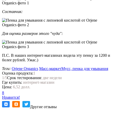
Составчик:
Для оценки размеров этого "чуда":
П.С. В наших интернет-магазинах видела эту пенку за 1200 и
более рублей. Ужас.)
Теги:
Orjene Organics
Масс-маркет
Мусс, пенка для умывания
Оценка продукта:
1
1
/5
Срок тестирования:
две недели
Где купить:
интернет-магазин
Цена:
6,52 долл.
8
Нравится!
Другие отзывы