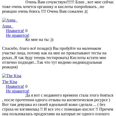
Очень Вам сочувствую!!!!!! Блин , вот мне сейчас
тоже очень хочется органику и кислоты попробовать , но
реакции очень боюсь !!!! Очень Вам сожалею ;((
Anna_
Нравится!
0
Не нравится!
Ко мне на ты ;))
Спасибо, благо всё позади)) Вы пробуйте на маленьком
участке лица, потому как на мне не прокатывают тесты на
руках..Я так буду теперь тестировать) Кислоты кстати мне
отлично подходят...Так что тут видимо индивидуальная
реакция)
The Kisa
Нравится!
0
Не нравится!
Да я вот с недавнего времени стала этого бояться
, после прочтения одного отзыва на косметическом ресурсе )
Вот там девушка из своей идеальной кожи сделала ... ( без
страха не взглянешь) !! И все это с помощью кислот !! Причем
она пользовалась продуктами на каторые не одного плохого