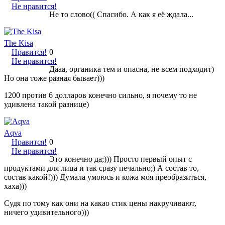
Не нравится!
Не то слово(( Спасибо. А как я её ждала...
The Kisa
Нравится!
0
Не нравится!
Дааа, органика тем и опасна, не всем подходит)
Но она тоже разная бывает)))
1200 против 6 долларов конечно сильно, я почему то не
удивлена такой разнице)
Aqva
Нравится!
0
Не нравится!
Это конечно да;))) Просто первый опыт с
продуктами для лица и так сразу печально;) А состав то,
состав какой!))) Думала умоюсь и кожа моя преобразиться,
хаха)))
Судя по тому как они на какао стик цены накручивают,
ничего удивительного)))