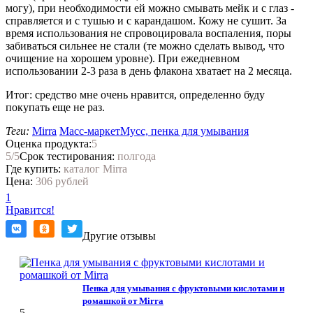
могу), при необходимости ей можно смывать мейк и с глаз -
справляется и с тушью и с карандашом. Кожу не сушит. За
время использования не спровоцировала воспаления, поры
забиваться сильнее не стали (те можно сделать вывод, что
очищение на хорошем уровне). При ежедневном
использовании 2-3 раза в день флакона хватает на 2 месяца.
Итог: средство мне очень нравится, определенно буду
покупать еще не раз.
Теги:
Mirra
Масс-маркет
Мусс, пенка для умывания
Оценка продукта:
5
5
/5
Срок тестирования:
полгода
Где купить:
каталог Mirra
Цена:
306 рублей
1
Нравится!
Другие отзывы
Пенка для умывания с фруктовыми кислотами и
ромашкой от Mirra
5