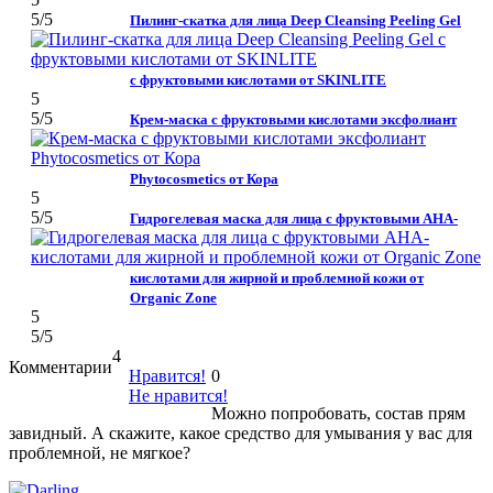
5
/5
Пилинг-скатка для лица Deep Cleansing Peeling Gel
с фруктовыми кислотами от SKINLITE
5
5
/5
Крем-маска с фруктовыми кислотами эксфолиант
Phytocosmetics от Кора
5
5
/5
Гидрогелевая маска для лица с фруктовыми АНА-
кислотами для жирной и проблемной кожи от
Organic Zone
5
5
/5
4
Комментарии
Нравится!
0
Не нравится!
Можно попробовать, состав прям
завидный. А скажите, какое средство для умывания у вас для
проблемной, не мягкое?