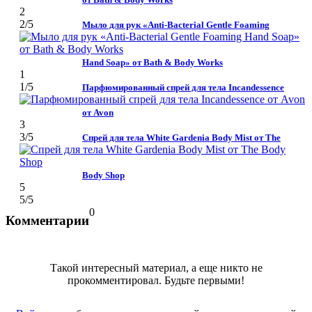
2
2
/5
Мыло для рук «Anti-Bacterial Gentle Foaming
Hand Soap» от Bath & Body Works
1
1
/5
Парфюмированный спрей для тела Incandessence
от Avon
3
3
/5
Спрей для тела White Gardenia Body Mist от The
Body Shop
5
5
/5
0
Комментарии
Такой интересный материал, а еще никто не
прокомментировал. Будьте первыми!