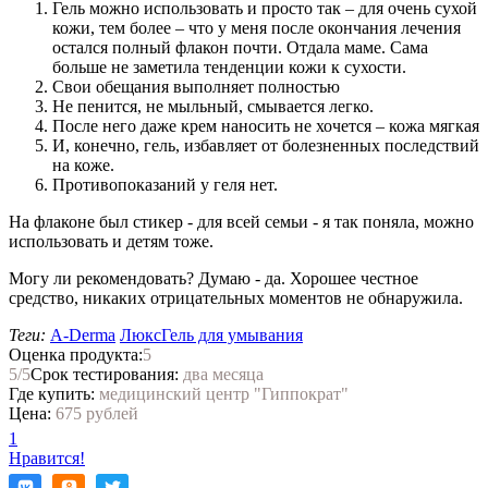
Гель можно использовать и просто так – для очень сухой
кожи, тем более – что у меня после окончания лечения
остался полный флакон почти. Отдала маме. Сама
больше не заметила тенденции кожи к сухости.
Свои обещания выполняет полностью
Не пенится, не мыльный, смывается легко.
После него даже крем наносить не хочется – кожа мягкая
И, конечно, гель, избавляет от болезненных последствий
на коже.
Противопоказаний у геля нет.
На флаконе был стикер - для всей семьи - я так поняла, можно
использовать и детям тоже.
Могу ли рекомендовать? Думаю - да. Хорошее честное
средство, никаких отрицательных моментов не обнаружила.
Теги:
A-Derma
Люкс
Гель для умывания
Оценка продукта:
5
5
/5
Срок тестирования:
два месяца
Где купить:
медицинский центр "Гиппократ"
Цена:
675 рублей
1
Нравится!