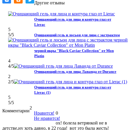
Другие отзывы
Очищающий гель для лица и контура глаз от
Lierac
5
5
/5
Очищающий гель и лосьон для лица с экстрактом
черной икры "Black Caviar Collection" от Mon
Platin
4
4
/5
Очищающий гель для лица Лаванда от Durance
2
2
/5
Очищающий гель для лица и контура глаз от
Lierac (1)
5
5
/5
2
Комментарии
Нравится!
0
Не нравится!
ох! болела ветрянкой не в
детстве,ну хоть давно, в 22 года! вот это была жесть!