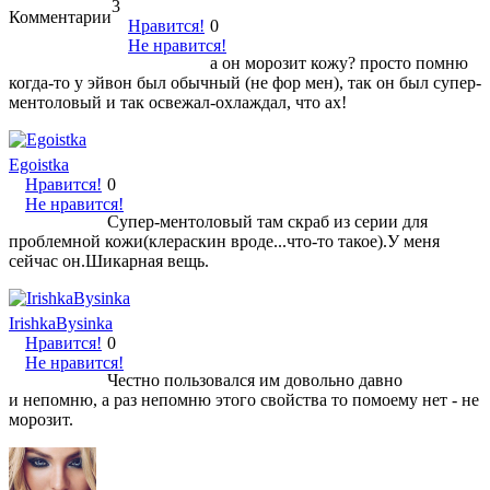
3
Комментарии
Нравится!
0
Не нравится!
а он морозит кожу? просто помню
когда-то у эйвон был обычный (не фор мен), так он был супер-
ментоловый и так освежал-охлаждал, что ах!
Egoistka
Нравится!
0
Не нравится!
Супер-ментоловый там скраб из серии для
проблемной кожи(клераскин вроде...что-то такое).У меня
сейчас он.Шикарная вещь.
IrishkaBysinka
Нравится!
0
Не нравится!
Честно пользовался им довольно давно
и непомню, а раз непомню этого свойства то помоему нет - не
морозит.