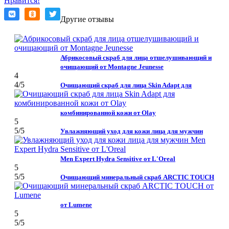
Нравится!
Другие отзывы
Абрикосовый скраб для лица отшелушивающий и
очищающий от Montagne Jeunesse
4
4
/5
Очищающий скраб для лица Skin Adapt для
комбинированной кожи от Olay
5
5
/5
Увлажняющий уход для кожи лица для мужчин
Men Expert Hydra Sensitive от L'Oreal
5
5
/5
Очищающий минеральный скраб ARCTIC TOUCH
от Lumene
5
5
/5