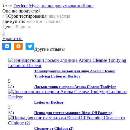
Теги:
Decleor
Мусс, пенка для умывания
Люкс
Оценка продукта:
4
4
/5
Срок тестирования:
два месяца
Где купить:
магазин "Сабина"
Цена:
35 долл.
3
Нравится!
Другие отзывы
Тонизирующий лосьон для лица Aroma Cleanse
Tonifying Lotion от Decleor
5
5
/5
Лосьон-тоник с нероли Aroma Cleanse Tonifying
Lotion от Decleor
3
3
/5
Пенка для снятия макияжа Rinse-Off Foaming
Cleanser от Clinique (2)