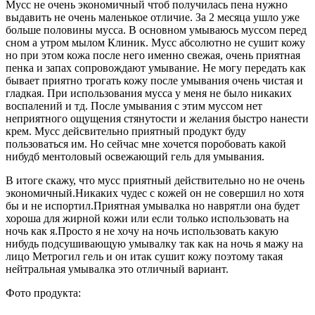
Мусс не очень экономичный чтоб получилась пена нужно
выдавить не очень маленькое отличие. За 2 месяца ушло уже
больше половины мусса. В основном умываюсь муссом перед
сном а утром мылом Клиник. Мусс абсолютно не сушит кожу
но при этом кожа после него именно свежая, очень приятная
пенка и запах сопровождают умывание. Не могу передать как
бывает приятно трогать кожу после умывания очень чистая и
гладкая. При использования мусса у меня не было никаких
воспалений и тд. После умывания с этим муссом нет
неприятного ощущения стянутости и желания быстро нанести
крем. Мусс дейсвительно приятный продукт буду
пользоваться им. Но сейчас мне хочется поробовать какой
нибудб ментоловый освежающий гель для умывания.
В итоге скажу, что мусс приятный действительно но не очень
экономичный.Никаких чудес с кожей он не совершил но хотя
бы и не испортил.Приятная умывалка но наврятли она будет
хороша для жирной кожи или если только использовать на
ночь как я.Просто я не хочу на ночь использовать какую
нибудь подсушивающую умывалку так как на ночь я мажу на
лицо Метрогил гель и он итак сушит кожу поэтому такая
нейтральная умывалка это отличный вариант.
Фото продукта: