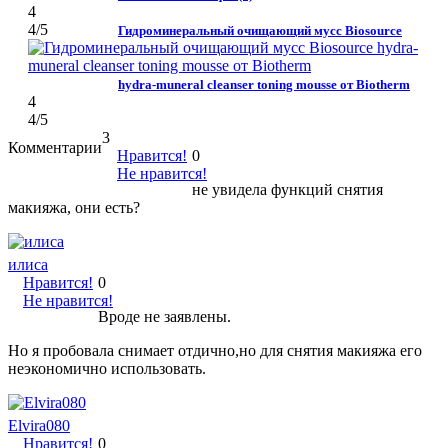
4
4
/5
Гидроминеральный очищающий мусс Biosource
hydra-muneral cleanser toning mousse от Biotherm
4
4
/5
3
Комментарии
Нравится!
0
Не нравится!
не увидела функций снятия
макияжа, они есть?
илиса
Нравится!
0
Не нравится!
Вроде не заявлены.
Но я пробовала снимает отдично,но для снятия макияжа его
неэкономично использовать.
Elvira080
Нравится!
0