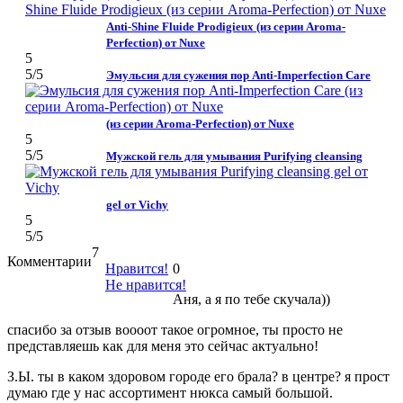
Anti-Shine Fluide Prodigieux (из серии Aroma-
Perfection) от Nuxe
5
5
/5
Эмульсия для сужения пор Anti-Imperfection Care
(из серии Aroma-Perfection) от Nuxe
5
5
/5
Мужской гель для умывания Purifying cleansing
gel от Vichy
5
5
/5
7
Комментарии
Нравится!
0
Не нравится!
Аня, а я по тебе скучала))
спасибо за отзыв воооот такое огромное, ты просто не
представляешь как для меня это сейчас актуально!
З.Ы. ты в каком здоровом городе его брала? в центре? я прост
думаю где у нас ассортимент нюкса самый большой.