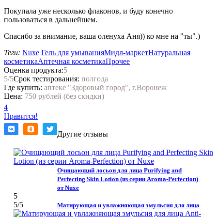
Покупала уже несколько флаконов, и буду конечно
пользоваться в дальнейшем.
Спасибо за внимание, ваша оленуха Аня)) ко мне на "ты".)
Теги:
Nuxe
Гель для умывания
Мидл-маркет
Натуральная
косметика
Аптечная косметика
Прочее
Оценка продукта:
5
5
/5
Срок тестирования:
полгода
Где купить:
аптеке "Здоровый город", г.Воронеж
Цена:
750 рублей (без скидки)
4
Нравится!
Другие отзывы
Очищающий лосьон для лица Purifying and
Perfecting Skin Lotion (из серии Aroma-Perfection)
от Nuxe
5
5
/5
Матирующая и увлажняющая эмульсия для лица