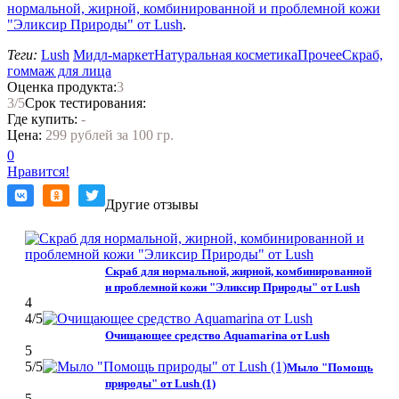
нормальной, жирной, комбинированной и проблемной кожи
"Эликсир Природы" от Lush
.
Теги:
Lush
Мидл-маркет
Натуральная косметика
Прочее
Скраб,
гоммаж для лица
Оценка продукта:
3
3
/5
Срок тестирования:
Где купить:
-
Цена:
299 рублей за 100 гр.
0
Нравится!
Другие отзывы
Скраб для нормальной, жирной, комбинированной
и проблемной кожи "Эликсир Природы" от Lush
4
4
/5
Очищающее средство Aquamarina от Lush
5
5
/5
Мыло "Помощь
природы" от Lush (1)
5