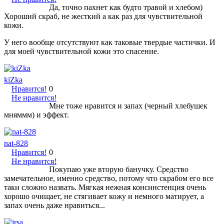
Да, точно пахнет как будто травой и хлебом)
Хороший скраб, не жесткий а как раз для чувствительной
кожи.
У него вообще отсутствуют как таковые твердые частички. И
для моей чувствительной кожи это спасение.
kiZka
Нравится!
0
Не нравится!
Мне тоже нравится и запах (черный хлебушек
мняммм) и эффект.
nat-828
Нравится!
0
Не нравится!
Покупаю уже вторую банучку. Средство
замечательное, именно средство, потому что скрабом его все
таки сложно назвать. Мягкая нежная консинстенция очень
хорошо очищает, не стягивает кожу и немного матирует, а
запах очень даже нравиться...