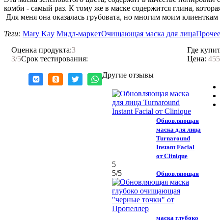
комби - самый раз. К тому же в маске содержится глина, кото
Для меня она оказалась грубовата, но многим моим клиенткам 
Теги:
Mary Kay
Мидл-маркет
Очищающая маска для лица
Проче
Оценка продукта:
3
Где купит
3
/5
Срок тестирования:
Цена:
455
Другие отзывы
Обновляющая
маска для лица
Turnaround
Instant Facial
от Clinique
5
5
/5
Обновляющая
маска глубоко