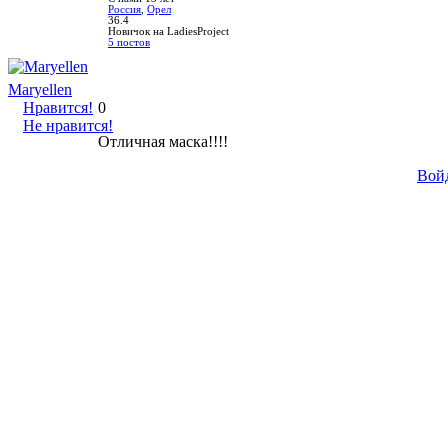
Россия
,
Орел
36.4
Новичок на LadiesProject
5 постов
Maryellen
Нравится!
0
Не нравится!
Отличная маска!!!!
Вой