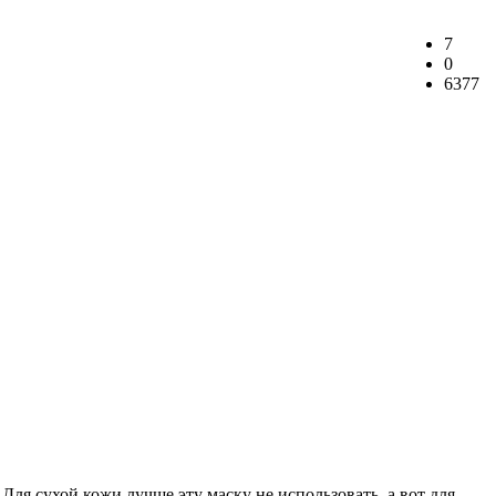
7
0
6377
Для сухой кожи лучше эту маску не использовать, а вот для