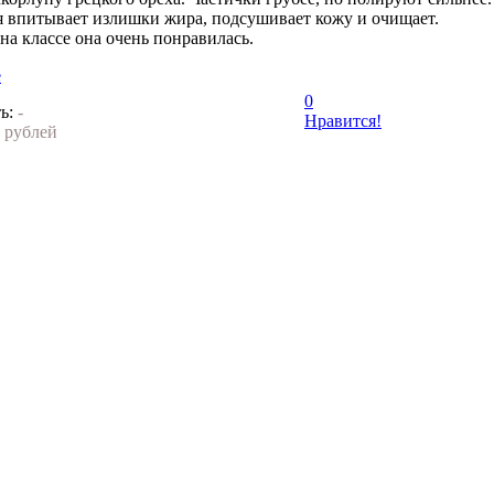
рая впитывает излишки жира, подсушивает кожу и очищает.
на классе она очень понравилась.
е
0
ь:
-
Нравится!
 рублей