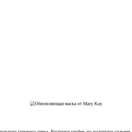
скорлупу грецкого ореха. Частички грубее, но полируют сильнее. 