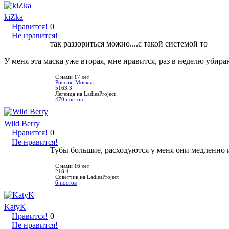
kiZka
Нравится!
0
Не нравится!
так раззориться можно....с такой системой то
У меня эта маска уже вторая, мне нравится, раз в неделю уби
С нами 17 лет
Россия
,
Москва
5163.3
Легенда на LadiesProject
470 постов
Wild Berry
Нравится!
0
Не нравится!
Тубы большие, расходуются у меня они медленно и
С нами 16 лет
218.4
Советчик на LadiesProject
6 постов
KatyK
Нравится!
0
Не нравится!