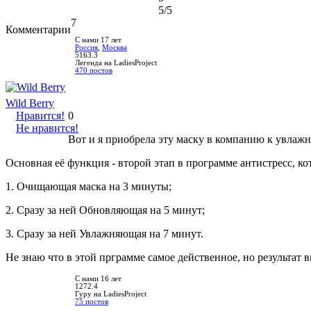
5
/5
7
Комментарии
С нами 17 лет
Россия
,
Москва
5163.3
Легенда на LadiesProject
470 постов
Wild Berry
Нравится!
0
Не нравится!
Вот и я приобрела эту маску в компанию к увлаж
Основная её функция - второй этап в программе антистресс, кот
1. Очищающая маска на 3 минуты;
2. Сразу за ней Обновляющая на 5 минут;
3. Сразу за ней Увлажняющая на 7 минут.
Не знаю что в этой прграмме самое действенное, но результат 
С нами 16 лет
1272.4
Гуру на LadiesProject
75 постов