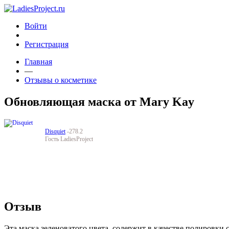
Войти
Регистрация
Главная
—
Отзывы о косметике
Обновляющая маска от Mary Kay
Disquiet
-278.2
Гость LadiesProject
Отзыв
Эта маска зеленоватого цвета, содержит в качестве полировки 