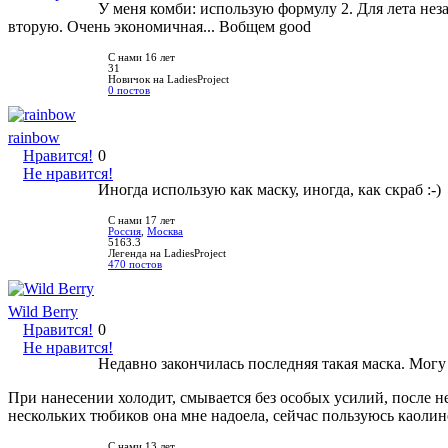
У меня комби: использую формулу 2. Для лета не
вторую. Очень экономичная... Вобщем good
С нами 16 лет
31
Новичок на LadiesProject
0 постов
rainbow
Нравится!
0
Не нравится!
Иногда использую как маску, иногда, как скраб :-)
С нами 17 лет
Россия
,
Москва
5163.3
Легенда на LadiesProject
470 постов
Wild Berry
Нравится!
0
Не нравится!
Недавно закончилась последняя такая маска. Могу 
При нанесении холодит, смывается без особых усилий, после не
нескольких тюбиков она мне надоела, сейчас пользуюсь каоли
С нами 13 лет