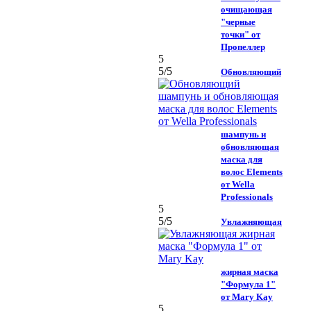
очищающая
"черные
точки" от
Пропеллер
5
5
/5
Обновляющий
шампунь и
обновляющая
маска для
волос Elements
от Wella
Professionals
5
5
/5
Увлажняющая
жирная маска
"Формула 1"
от Mary Kay
5