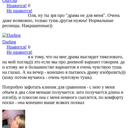
Ola-Ola
Нравится!
0
Не нравится!
Оля, ну ты зря про "драма не для меня". Очень
даже возможно, только тушь другая нужна! Нормальные
ресницы. Накрашенные))
Darling
Нравится!
0
Не нравится!
я к тому, что на мне драма выглядит тяжеловато,
на мой погляд)) это если мы про дневной вариант говорим. да
и ктому же в большинстве вариантов я очень чувствую тушь
на глазах. А на вечер - конешно я пытаюсь драму изобразить)))
(хожу потом мучаюсь - очень чувтсвую тушь).
Попробую зафотать клиник для сравнения - с нею у меня
объем в два слоя меньше получается. зато получается длина и
изгиб)), и плюсом она с меня немного сыплется, по комфорту
носки - она конешно выше всяких похвал