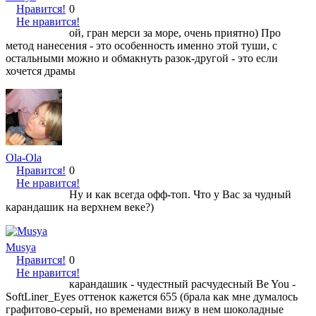
Нравится!
0
Не нравится!
ой, гран мерси за море, очень приятно) Про
метод нанесения - это особенность именно этой туши, с
остальными можно и обмакнуть разок-другой - это если
хочется драмы
Ola-Ola
Нравится!
0
Не нравится!
Ну и как всегда офф-топ. Что у Вас за чудный
карандашик на верхнем веке?)
Musya
Нравится!
0
Не нравится!
карандашик - чудестный расчудесный Be You -
SoftLiner_Eyes оттенок кажется 655 (брала как мне думалось
графитово-серый, но временами вижу в нем шоколадные