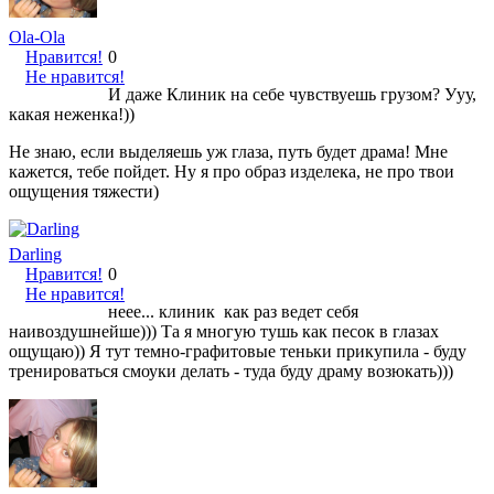
Ola-Ola
Нравится!
0
Не нравится!
И даже Клиник на себе чувствуешь грузом? Ууу,
какая неженка!))
Не знаю, если выделяешь уж глаза, путь будет драма! Мне
кажется, тебе пойдет. Ну я про образ изделека, не про твои
ощущения тяжести)
Darling
Нравится!
0
Не нравится!
неее... клиник как раз ведет себя
наивоздушнейше))) Та я многую тушь как песок в глазах
ощущаю)) Я тут темно-графитовые теньки прикупила - буду
тренироваться смоуки делать - туда буду драму возюкать)))