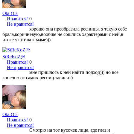
Ola-Ola
Нравится!
0
Не нравится!
хорошо она преобразила ресницы. я такую себе
брала,коричневую,вообще не сошлись характерами с ней,в
итоге укатила к маме)))
StReKoZ@
Нравится!
0
Не нравится!
мне пришлось к ней найти подход))) но все
конечно от самих ресниц зависит)
Ola-Ola
Нравится!
0
Не нравится!
Смотрю на тот кусочек лица, где глаз и