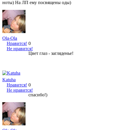
ноты) На ЛП ему посвящены оды)
Ola-Ola
Нравится!
0
Не нравится!
Цвет глаз - загляденье!
Katuha
Нравится!
0
Не нравится!
спасибо!)