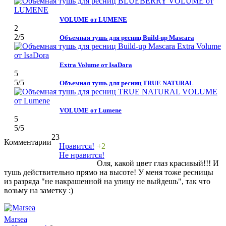
VOLUME от LUMENE
2
2
/5
Объемная тушь для ресниц Build-up Mascara
Extra Volume от IsaDora
5
5
/5
Объемная тушь для ресниц TRUE NATURAL
VOLUME от Lumene
5
5
/5
23
Комментарии
Нравится!
+2
Не нравится!
Оля, какой цвет глаз красивый!!! И
тушь действительно прямо на высоте! У меня тоже ресницы
из разряда "не накрашенной на улицу не выйдешь", так что
возьму на заметку :)
Marsea