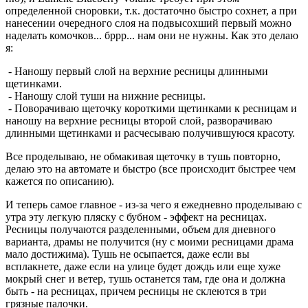
определенной сноровки, т.к. достаточно быстро сохнет, а при
нанесении очередного слоя на подвысохший первый можно
наделать комочков... бррр... нам они не нужны. Как это делаю
я:
- Наношу первый слой на верхние ресницы длинными
щетинками.
- Наношу слой туши на нижние ресницы.
- Поворачиваю щеточку короткими щетинками к ресницам и
наношу на верхние ресницы второй слой, разворачиваю
длинными щетинками и расчесываю получившуюся красоту.
Все проделываю, не обмакивая щеточку в тушь повторно,
делаю это на автомате и быстро (все происходит быстрее чем
кажется по описанию).
И теперь самое главное - из-за чего я ежедневно проделываю с
утра эту легкую пляску с бубном - эффект на ресницах.
Ресницы получаются разделенными, объем для дневного
варианта, драмы не получится (ну с моими ресницами драма
мало достижима). Тушь не осыпается, даже если вы
всплакнете, даже если на улице будет дождь или еще хуже
мокрый снег и ветер, тушь останется там, где она и должна
быть - на ресницах, причем ресницы не склеются в три
грязные палочки.