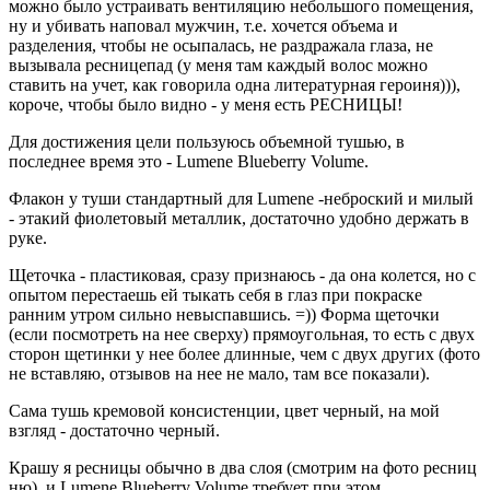
можно было устраивать вентиляцию небольшого помещения,
ну и убивать наповал мужчин, т.е. хочется объема и
разделения, чтобы не осыпалась, не раздражала глаза, не
вызывала ресницепад (у меня там каждый волос можно
ставить на учет, как говорила одна литературная героиня))),
короче, чтобы было видно - у меня есть РЕСНИЦЫ!
Для достижения цели пользуюсь объемной тушью, в
последнее время это - Lumene Blueberry Volume.
Флакон у туши стандартный для Lumene -неброский и милый
- этакий фиолетовый металлик, достаточно удобно держать в
руке.
Щеточка - пластиковая, сразу признаюсь - да она колется, но с
опытом перестаешь ей тыкать себя в глаз при покраске
ранним утром сильно невыспавшись. =)) Форма щеточки
(если посмотреть на нее сверху) прямоугольная, то есть с двух
сторон щетинки у нее более длинные, чем с двух других (фото
не вставляю, отзывов на нее не мало, там все показали).
Сама тушь кремовой консистенции, цвет черный, на мой
взгляд - достаточно черный.
Крашу я ресницы обычно в два слоя (смотрим на фото ресниц
ню), и Lumene Blueberry Volume требует при этом