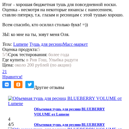
Итог - хорошая бюджетная тушь для повседневной носки.
Оценка - несмотря на некоторые нюансы с нанесением,
ставлю пятерку, т.к. глазам и ресницам с этой тушью хорошо.
Всем спасибо, кто осилил столько букв! =))
ЗЫ: ко мне на ты, зовут меня Оля.
Теги:
Lumene
Тушь для ресниц
Масс-маркет
Оценка продукта:
5
5
/5
Срок тестирования:
более года
Где купить:
в Рив Гош, Улыбка радуги
Цена:
около 200 рублей (по акции)
21
Нравится!
Другие отзывы
Объемная тушь для ресниц BLUEBERRY
VOLUME от Lumene
4
4
/5
Объемная тушь для ресниц BLUEBERRY