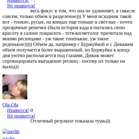
Нравится!
+1
Не нравится!
весь фокус в том, что она не удлинняет, в смысле
совсем, только объем и разделение))) У меня исходник такой
вот - тонкие, русые, на концах еще тоньше и светлые - почти
прозрачные ренички (была история када я пыталась свою
красоту в салоне покрасить - тетя-косметолог причитала над
моими ресницами - уж такие тоненькие, уж такие
реденькие))))) Объем да, например с Буржуйкой и с Диважем
объем получается более выраженный, но Буржуйка к концу
дня уютно располагается под глазами, Диваж может
спровоцировать выпадение ресниц - посему их только на
выход))
Ola-Ola
Нравится!
0
Не нравится!
Отличный результат показала тушь)))
pavlin