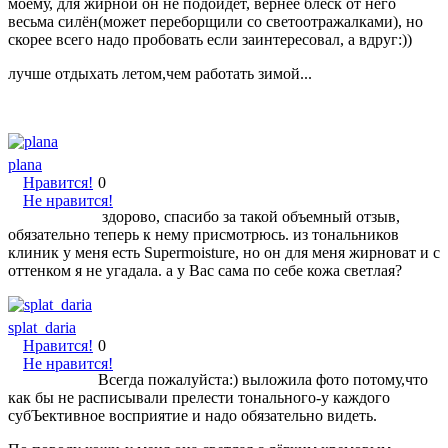
моему, для жирной он не подойдет, вернее блеск от него
весьма силён(может переборщили со светоотражалками), но
скорее всего надо пробовать если заинтересовал, а вдруг:))
лучше отдыхать летом,чем работать зимой...
plana
Нравится!
0
Не нравится!
здорово, спасибо за такой объемный отзыв,
обязательно теперь к нему присмотрюсь. из тональников
клиник у меня есть Supermoisture, но он для меня жирноват и с
оттенком я не угадала. а у Вас сама по себе кожа светлая?
splat_daria
Нравится!
0
Не нравится!
Всегда пожалуйста:) выложила фото потому,что
как бы не расписывали прелести тонального-у каждого
субЪективное восприятие и надо обязательно видеть.