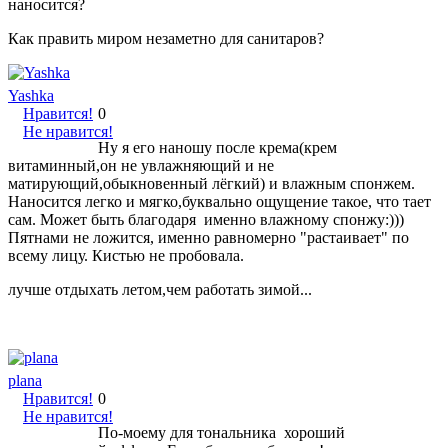
наносится?
Как править миром незаметно для санитаров?
Yashka
Нравится!
0
Не нравится!
Ну я его наношу после крема(крем
витаминный,он не увлажняющий и не
матирующий,обыкновенный лёгкий) и влажным спонжем.
Наносится легко и мягко,буквально ощущение такое, что тает
сам. Может быть благодаря именно влажному спонжу:)))
Пятнами не ложится, именно равномерно "растаивает" по
всему лицу. Кистью не пробовала.
лучше отдыхать летом,чем работать зимой...
plana
Нравится!
0
Не нравится!
По-моему для тональника хороший