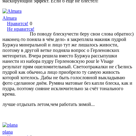
маскирующий эффект. Если б еще не блестел!
Almara
Нравится!
0
Не нравится!
По поводу блескучести беру свои слова обратно:)
наконец-то поняла в чём дело- я закрепляла макияж пудрой
Буржуа минеральной и лицо тут же лишалось живости,
поэтому в другой ветке подняла вопрос о Герленовских
метеоритах. Вчера решила вместо Буржуа рассыпушки
нанести из набора пудру Герленовскую pour le Visage
результат прям ошеломительный. Светоотражалки не сЪелись
пудрой как обычно,а лицо приобрело ту самую живость
которой хотелось. Дабы не быть голословной выкладываю
фото сделанное днём. Румяна матовые без капли блеска, как и
пудра, поэтому сияние исключительно за счёт тонального
крема.
лучше отдыхать летом,чем работать зимой...
plana