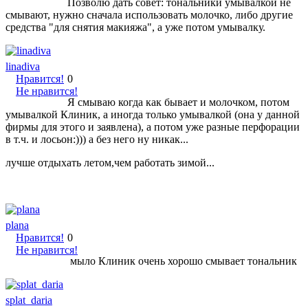
Позволю дать совет: тональники умывалкой не
смывают, нужно сначала использовать молочко, либо другие
средства "для снятия макияжа", а уже потом умывалку.
linadiva
Нравится!
0
Не нравится!
Я смываю когда как бывает и молочком, потом
умывалкой Клиник, а иногда только умывалкой (она у данной
фирмы для этого и заявлена), а потом уже разные перфорации
в т.ч. и лосьон:))) а без него ну никак...
лучше отдыхать летом,чем работать зимой...
plana
Нравится!
0
Не нравится!
мыло Клиник очень хорошо смывает тональник
splat_daria