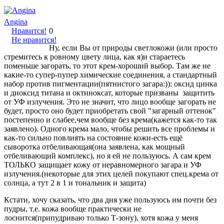
Angina
Нравится!
0
Не нравится!
Ну, если Вы от природы светлокожи (или просто
стремитесь к ровному цвету лица, как я)и стараетесь
поменьше загорать, то этот крем-хороший выбор. Там же не
какие-то супер-пупер химические соединения, а стандартный
набор против пигментации(пятнистого загара:)): оксид цинка
и диоксид титана и октиноксат, которые призваны защитить
от УФ излучения. Это не значит, что лицо вообще загорать не
будет, просто оно будет приобретать свой "загарный оттенок"
постепенно и слабее,чем вообще без крема(кажется как-то так
заявлено). Одного крема мало, чтобы решить все проблемы и
как-то сильно повлиять на состояние кожи-есть ещё
сыворотка отбеливающая(она заявлена, как мощный
отбеливающий комплекс), но я ей не пользуюсь. А сам крем
ТОЛЬКО защищает кожу от неравномерного загара и УФ
излучения.(некоторые для этих целей покупают спец.крема от
солнца, а тут 2 в 1 и тональник и защита)
Кстати, хочу сказать, что два дня уже пользуюсь им почти без
пудры, т.е. кожа вообще практически не
лоснится(припудриваю только Т-зону), хотя кожа у меня