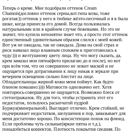
Теперь о креме. Мне подобрали оттенок Cream
Chamois(дословно оттенок серны,кот.типа козы, тоже
рогатая:)) оттенок у него в тюбике жёлто-песочный и я в была
шоке, когда принесла его домой. Всегда пользовалась
натуральными или в крайнем случае бежевыми. Но это не
значит, что купила непонятно знает что, а просто этот оттенок
единственный удивительным образом слился с моей кожей.
Вот уж не ожидала, так не ожидала. Дома на свой страх и
риск намазал лицо влажным спонжем и приготовилась к
чуду:))) и желтушному цвету лица. Ну что могу сказать, да,
крем замазал мои пятна(фото прилагаю до и после), но вот
при всём том, что он совершенно не лежит маской и не
ощущается при дотрагивании к лицу никак в зеркале при
вечернем освещении сильно блестит на лице.
Обладательницы жирной кожи меня поймут. Как будто
блином помазано:)))) Матовости однозначно нет. Хотя
повторюсь-совершенно не ощущается. Возможно блеск от
стетоотражалок. Ну для того, чтобы устранить этот его
недостаток, пользуюсь расыпчатой пудрой
Буржуа(минеральной). Выглядит отлично. Крем стойкий, не
подчеркивает недостатков, шелушения и пор, замазывает для
меня достаточно хорошо. По консистенции похож на флюид.
Если проблемы чуть сильные(яркие пятна и т.д.),
понадобиться корректор. Плотность покрытия средняя. По