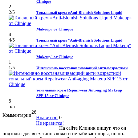
Clinique
2
2
/5
Тональный крем «Anti-Blemish Solutions Liquid
Makeup» от Clinique
4
4
/5
Тональный крем "Anti-Blemish Solutions Liquid
Makeup" от Clinique
1
1
/5
Интенсивно восстанавливающий анти-возрастной
тональный крем Repairwear Anti-aging Makeup
SPF 15 от Clinique
5
5
/5
26
Комментарии
Нравится!
0
Не нравится!
На сайте Клиник пишут, что он
подходит для всех типов кожи и не забивает поры, но по-