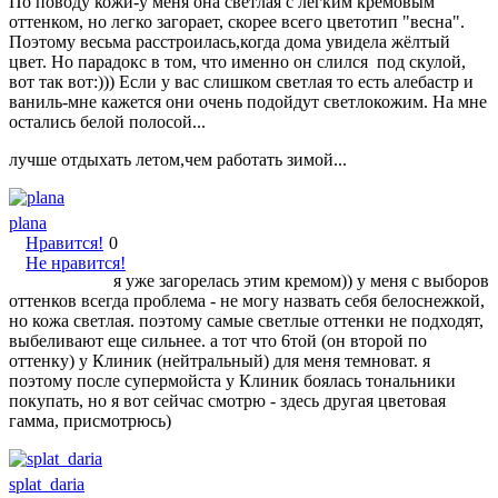
По поводу кожи-у меня она светлая с лёгким кремовым
оттенком, но легко загорает, скорее всего цветотип "весна".
Поэтому весьма расстроилась,когда дома увидела жёлтый
цвет. Но парадокс в том, что именно он слился под скулой,
вот так вот:))) Если у вас слишком светлая то есть алебастр и
ваниль-мне кажется они очень подойдут светлокожим. На мне
остались белой полосой...
лучше отдыхать летом,чем работать зимой...
plana
Нравится!
0
Не нравится!
я уже загорелась этим кремом)) у меня с выборов
оттенков всегда проблема - не могу назвать себя белоснежкой,
но кожа светлая. поэтому самые светлые оттенки не подходят,
выбеливают еще сильнее. а тот что 6той (он второй по
оттенку) у Клиник (нейтральный) для меня темноват. я
поэтому после супермойста у Клиник боялась тональники
покупать, но я вот сейчас смотрю - здесь другая цветовая
гамма, присмотрюсь)
splat_daria