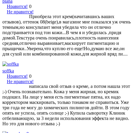
plana
Нравится!
0
Не нравится!
Приобрела этот крем(начитавшись ваших
отзывов), оттенок 08(beige),в магазине мне показался уж очень
темным,но консультант меня убедила что он отлично
подстраивается под тон кожи...В чем я и убедилась ,придя
домой.Текстура очень понравилась,плотность нанесения
средняя,отлично выравнивает,маскирует пигментацию и
прыщички..Уверена,что куплю его еще!Но,думаю все же,он
для сухой или комбинированной кожи,для жирной вряд ли....
soffka
Нравится!
0
Не нравится!
написала свой отзыв о креме, а потом нашла этот
;-) Очень познавательно. Кожа у меня жирная, но кремик
подошел. На лице у меня есть пигментные пятна, их надо
корректором маскировать, только тонаком не справиться. Уже
три года не могу до химических пилингов дойти. В этом году
опять не успела, опять солнце ;-) Купила сыворотку Клиник
отбеливающую, за 3 недели использования эффекта не видно.
Но это для нового отзыва ;-)