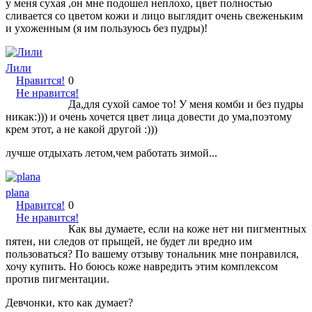
у меня сухая ,он мне подошел неплохо, цвет полностью
сливается со цветом кожи и лицо выглядит очень свеженьким
и ухоженным (я им пользуюсь без пудры)!
Лили
Нравится!
0
Не нравится!
Да,для сухой самое то! У меня комби и без пудры
никак:))) и очень хочется цвет лица довести до ума,поэтому
крем этот, а не какой другой :)))
лучше отдыхать летом,чем работать зимой...
plana
Нравится!
0
Не нравится!
Как вы думаете, если на коже нет ни пигментных
пятен, ни следов от прыщей, не будет ли вредно им
пользоваться? По вашему отзыву тональник мне понравился,
хочу купить. Но боюсь коже навредить этим комплексом
против пигментации.
Девчонки, кто как думает?