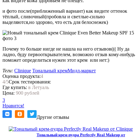
как видите кожа здоровьем не блещет.
и фото после(приближенный вариант) как видите оттенок
тёплый, сливочный(пробовла и светлые-сильно
выделяются,но здорово, что есть для белоснежек)
Почему то больше нигде не нашла на него отзывов((( Ну да
ладно, буду первооткрывателем, возможно отзыв кому-нибудь
поможет определиться нужен этот крем или нет:)
Теги:
Clinique
Тональный крем
Мидл-маркет
Оценка продукта:
4
4
/5
Срок тестирования:
Где купить:
в Летуаль
Цена:
900 рублей
3
Нравится!
Другие отзывы
Тональный крем-пудра Perfectly Real Makeup от