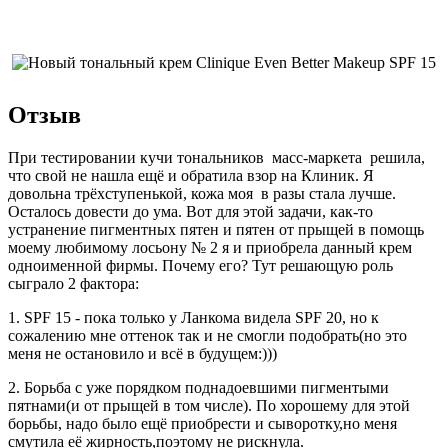
Отзыв
При тестировании кучи тональников масс-маркета решила,
что свой не нашла ещё и обратила взор на Клиник. Я
довольна трёхступенькой, кожа моя в разы стала лучше.
Осталось довести до ума. Вот для этой задачи, как-то
устранение пигментных пятен и пятен от прыщей в помощь
моему любимому лосьону № 2 я и приобрела данный крем
одноименной фирмы. Почему его? Тут решающую роль
сыграло 2 фактора:
1. SPF 15 - пока только у Ланкома видела SPF 20, но к
сожалению мне оттенок так и не смогли подобрать(но это
меня не остановило и всё в будущем:)))
2. Борьба с уже порядком поднадоевшими пигментыми
пятнами(и от прыщей в том числе). По хорошему для этой
борьбы, надо было ещё приобрести и сыворотку,но меня
смутила её жирность,поэтому не рискнула.