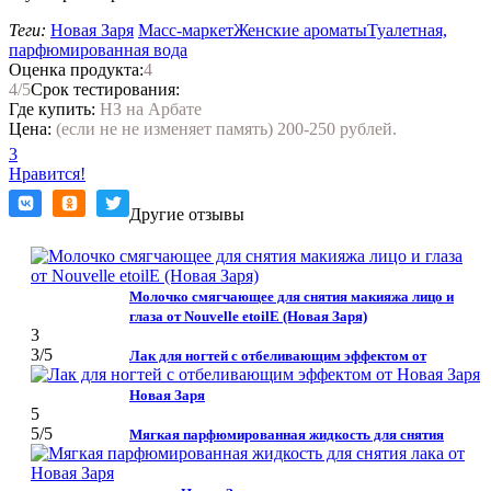
Теги:
Новая Заря
Масс-маркет
Женские ароматы
Туалетная,
парфюмированная вода
Оценка продукта:
4
4
/5
Срок тестирования:
Где купить:
НЗ на Арбате
Цена:
(если не не изменяет память) 200-250 рублей.
3
Нравится!
Другие отзывы
Молочко смягчающее для снятия макияжа лицо и
глаза от Nouvelle etoilE (Новая Заря)
3
3
/5
Лак для ногтей с отбеливающим эффектом от
Новая Заря
5
5
/5
Мягкая парфюмированная жидкость для снятия