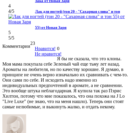
лака от Новая Заря
4
4
/5
Лак для ногтей (тон 20 - "Сахарная слива" и тон
55) от Новая Заря
5
5
/5
23
Комментарии
Нравится!
0
Не нравится!
Я бы не сказала, что это клоны.
Моя мама покупала себе Зеленый чай еще тьму лет назад.
Ароматы на любителя, но по качеству хорошие. Я думаю, в
принципе не очень верно изначально их сравнивать с чем-то.
Они сами по себе. И исходить надо именно из
индивидуальных предпочтений в аромате, а не сравнении.
Это вообще штука неблагодарная. Я купила так раз Пэрис
Хилтон, потому что мне показалось, что она похожа на J Lo
"Live Luxe" (не знаю, что на меня нашло). Теперь они стоят
самые нелюбимые, и выкинуть жалко, и отдать некому.