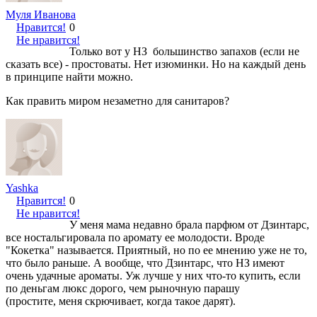
Муля Иванова
Нравится!
0
Не нравится!
Только вот у НЗ большинство запахов (если не
сказать все) - простоваты. Нет изюминки. Но на каждый день
в принципе найти можно.
Как править миром незаметно для санитаров?
Yashka
Нравится!
0
Не нравится!
У меня мама недавно брала парфюм от Дзинтарс,
все ностальгировала по аромату ее молодости. Вроде
"Кокетка" называется. Приятный, но по ее мнению уже не то,
что было раньше. А вообще, что Дзинтарс, что НЗ имеют
очень удачные ароматы. Уж лучше у них что-то купить, если
по деньгам люкс дорого, чем рыночную парашу
(простите, меня скрючивает, когда такое дарят).