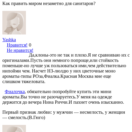
Как править миром незаметно для санитаров?
Yashka
Нравится!
0
Не нравится!
Да,клоны-это не так и плохо.Я не сравниваю их с
оригиналами.Пусть они немного попроще,или стойкость
поменьше-но лучше уж пользоваться ими,чем действительно
нипойми чем. Насчет НЗ-люлдю у них цветочные моно
ароматы-типы РОза,Фиалка.Красная Москва мне еще
слишком тяжеловата.
Фиалочка
, обязательно попробуйте купить эти мини
ароматы.Вы точно не разочаруетесь.У меня на одежде
держится до вечера Нина Риччи.И пахнет очень изысканно.
Первый признак любви: у мужчин — несмелость, у женщин
— смелость.(В.Гюго)