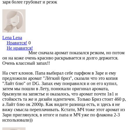
заря более грубоват и резок
Lena Lena
Нравится!
0
Не нравится!
Мне сначала аромат показался резким, но потом
он на коже очень красиво раскрывается и долго держится.
Очень классный запах!!
На счет клонов. Папа выбирал себе парфюм в Заре и ему
предложили аромат "Лёгкий бриз", сказали что это копия
"Лайт блю" от DG. Запах ему понравился и он его купил,
затем мы пошли в Лету, понюхали оригинал аромата,
брызнули на запястье и оказалось, что аромат почти 1в1 и
стойкость та же и дизайн идентичен. Только Бриз стоит 460 р,
а Лайт блю ок 2000р. Как видите разница есть, и здесь я не
вижу смысла переплачивать. Кстати, МЧ тоже этот аромат из
Зари приглянулся, в итоге и папа и МЧ уже по флакона 2-3
использовали))