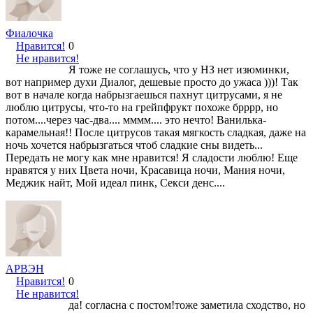
Фиалочка
Нравится!
0
Не нравится!
Я тоже не соглашусь, что у НЗ нет изюминки,
вот например духи Диалог, дешевые просто до ужаса )))! Так
вот в начале когда набрызгаешься пахнут цитрусами, я не
люблю цитрусы, что-то на грейпфрукт похоже брррр, но
потом....через час-два.... мммм.... это нечто! Ванилька-
карамельная!! После цитрусов такая мягкость сладкая, даже на
ночь хочется набрызгаться чтоб сладкие сны видеть...
Передать не могу как мне нравится! Я сладости люблю! Еще
нравятся у них Цвета ночи, Красавица ночи, Мания ночи,
Меджик найт, Мой идеал пинк, Секси денс....
АРВЭН
Нравится!
0
Не нравится!
да! согласна с постом!тоже заметила сходство, но