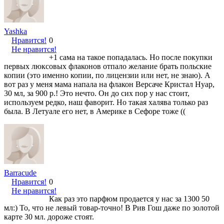
Yashka
Нравится!
0
Не нравится!
+1 сама на такое попадалась. Но после покупки
первых люксовых флаконов отпало желание брать польские
копии (это именно копии, по лицензии или нет, не знаю). А
вот раз у меня мама напала на флакон Версаче Кристал Нуар,
30 мл, за 900 р.! Это нечто. Он до сих пор у нас стоит,
используем редко, наш фаворит. Но такая халява только раз
была. В Летуале его нет, в Америке в Сефоре тоже ((
Barracude
Нравится!
0
Не нравится!
Как раз это парфюм продается у нас за 1300 50
мл:) То, что не левый товар-точно! В Рив Гош даже по золотой
карте 30 мл. дороже стоят.