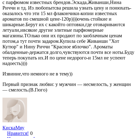
с парфюмом известных брендов.Эскада,Живанши,Нина
Риччи и тд. Из любопытсва решила узнать цену и понюхать-
оказалось что эти 15 мл флакончики-копии известных
ароматов по смешной цене-120р))))очень стойкие и
шикарные.Берут их с какойто оптовки,где отовариваются
летуали,ивсякие другие элитные парфюмерные
магазины.ТОлько они их продают по заоблачным ценам
потом,а тут почти задаром.Купила себе Живанши "Хот
Кутюр" и Нину Риччи "Красное яблочко". Ароматы
обалденные-держатся долго,чувствуются почти все ноты.Буду
теперь покупать их.И по цене недорого-и 15мл не успеют
надоесть))))
Извиние,что немного не в тему))
Первый признак любви: у мужчин — несмелость, у женщин
— смелость.(В.Гюго)
КискаМяу
Нравится!
0