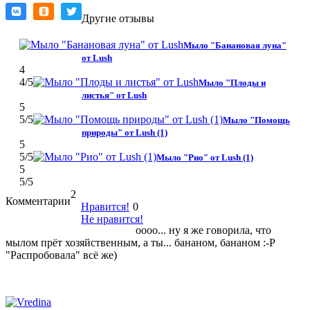
Другие отзывы
Мыло "Банановая луна"
от Lush
4
4
/5
Мыло "Плоды и
листья" от Lush
5
5
/5
Мыло "Помощь
природы" от Lush (1)
5
5
/5
Мыло "Рио" от Lush (1)
5
5
/5
2
Комментарии
Нравится!
0
Не нравится!
оооо... ну я же говорила, что
мылом прёт хозяйственным, а ты... бананом, бананом :-P
"Распробовала" всё же)