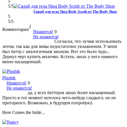
5
5
/5
Скраб для тела Shea Body Scrub от The Body Shop
5
5
/5
2
Комментарии
Нравится!
0
Не нравится!
Согласна, что лучше использовать
летом, так как для зимы недостаточно увлажнения. У меня
был баттр с аналогичным запахом. Вот это было чудо...
Дернул черт купить молочко. Кстати, запах у него намного
менее насыщенный.
Plushik
Нравится!
0
Не нравится!
да, у всех баттеров запах более насыщенный.
Просто в тот момент хотелось чего-нибудь сладкого, но не
приторного. Возможно, в будущем попробую)
Here Cоmes the bride...