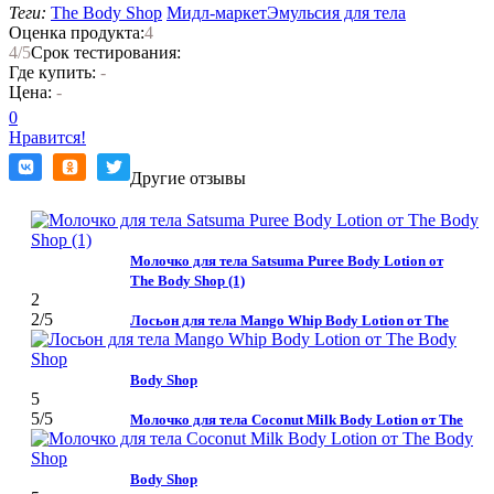
Теги:
The Body Shop
Мидл-маркет
Эмульсия для тела
Оценка продукта:
4
4
/5
Срок тестирования:
Где купить:
-
Цена:
-
0
Нравится!
Другие отзывы
Молочко для тела Satsuma Puree Body Lotion от
The Body Shop (1)
2
2
/5
Лосьон для тела Mango Whip Body Lotion от The
Body Shop
5
5
/5
Молочко для тела Coconut Milk Body Lotion от The
Body Shop