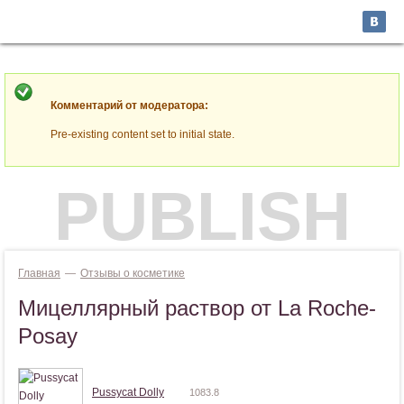
Jump to navigation
ВОЙТИ
Комментарий от модератора:
Pre-existing content set to initial state.
PUBLISH
Главная
—
Отзывы о косметике
Мицеллярный раствор от La Roche-
Posay
Pussycat Dolly
1083.8