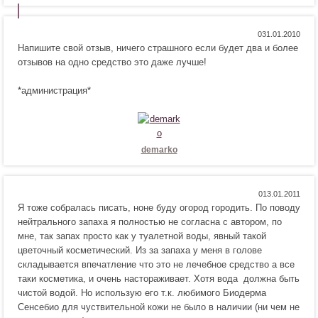
Н
Н
0
Напишите свой отзыв, ничего страшного если будет два и более
р
е
отзывов на одно средство это даже лучше!
а
н
в
р
*администрация*
и
а
т
в
с
и
я
т
!
с
demarko
я
!
Н
Н
0
Я тоже собралась писать, ноне буду огород городить. По поводу
р
е
нейтрального запаха я полностью не согласна с автором, по
а
н
мне, так запах просто как у туалетной воды, явный такой
в
р
цветочный косметический. Из за запаха у меня в голове
и
а
складывается впечатление что это не лечебное средство а все
т
в
таки косметика, и очень настораживает. Хотя вода должна быть
с
и
чистой водой. Но использую его т.к. любимого Биодерма
я
т
Сенсебио для чуствительной кожи не было в наличии (ни чем не
!
с