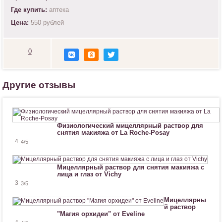
Где купить:
аптека
Цена:
550 рублей
0
Н
р
а
в
Другие отзывы
и
т
с
я
!
Физиологический мицеллярный раствор для
снятия макияжа от La Roche-Posay
4
4
/5
Мицеллярный раствор для снятия макияжа с
лица и глаз от Vichy
3
3
/5
Мицеллярны
й раствор
"Магия орхидеи" от Eveline