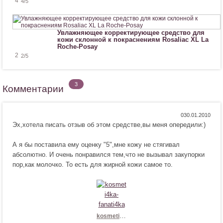
4
4
/5
Увлажняющее корректирующее средство для
кожи склонной к покраснениям Rosaliac XL La
Roche-Posay
2
2
/5
3
Комментарии
Н
Н
0
Эх,хотела писать отзыв об этом средстве,вы меня опередили:)
р
е
а
н
А я бы поставила ему оценку "5",мне кожу не стягивал
в
р
абсолютно. И очень понравился тем,что не вызывал закупорки
и
а
пор,как молочко. То есть для жирной кожи самое то.
т
в
с
и
я
т
!
с
я
!
kosmeti4ka-fanati4ka