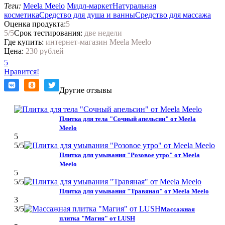
Теги:
Meela Meelo
Мидл-маркет
Натуральная
косметика
Средство для душа и ванны
Средство для массажа
Оценка продукта:
5
5
/5
Срок тестирования:
две недели
Где купить:
интернет-магазин Meela Meelo
Цена:
230 рублей
5
Нравится!
Другие отзывы
Плитка для тела "Сочный апельсин" от Meela
Meelo
5
5
/5
Плитка для умывания "Розовое утро" от Meela
Meelo
5
5
/5
Плитка для умывания "Травяная" от Meela Meelo
3
3
/5
Массажная
плитка "Магия" от LUSH