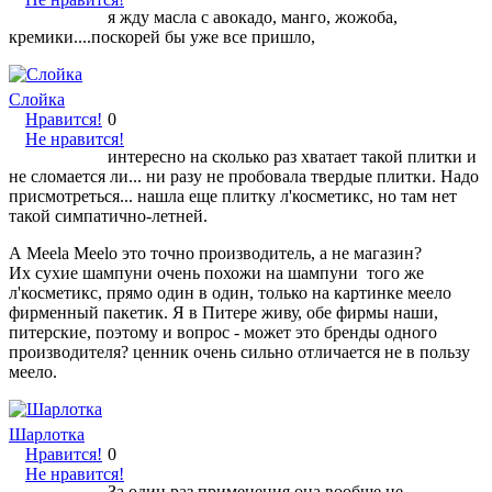
я жду масла с авокадо, манго, жожоба,
кремики....поскорей бы уже все пришло,
Слойка
Нравится!
0
Не нравится!
интересно на сколько раз хватает такой плитки и
не сломается ли... ни разу не пробовала твердые плитки. Надо
присмотреться... нашла еще плитку л'косметикс, но там нет
такой симпатично-летней.
А Meela Meelo это точно производитель, а не магазин?
Их сухие шампуни очень похожи на шампуни того же
л'косметикс, прямо один в один, только на картинке меело
фирменный пакетик. Я в Питере живу, обе фирмы наши,
питерские, поэтому и вопрос - может это бренды одного
производителя? ценник очень сильно отличается не в пользу
меело.
Шарлотка
Нравится!
0
Не нравится!
За один раз применения она вообще не