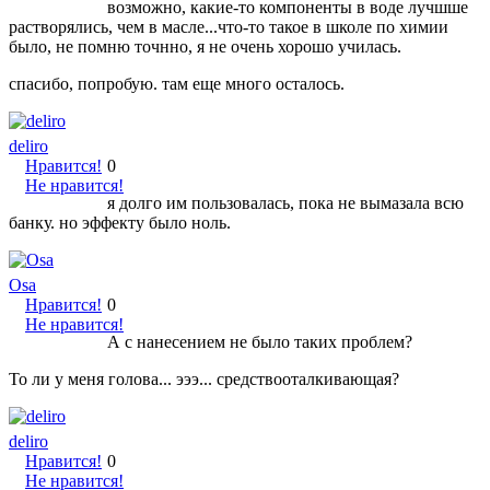
возможно, какие-то компоненты в воде лучшше
растворялись, чем в масле...что-то такое в школе по химии
было, не помню точнно, я не очень хорошо училась.
спасибо, попробую. там еще много осталось.
deliro
Нравится!
0
Не нравится!
я долго им пользовалась, пока не вымазала всю
банку. но эффекту было ноль.
Osa
Нравится!
0
Не нравится!
А с нанесением не было таких проблем?
То ли у меня голова... эээ... средствооталкивающая?
deliro
Нравится!
0
Не нравится!