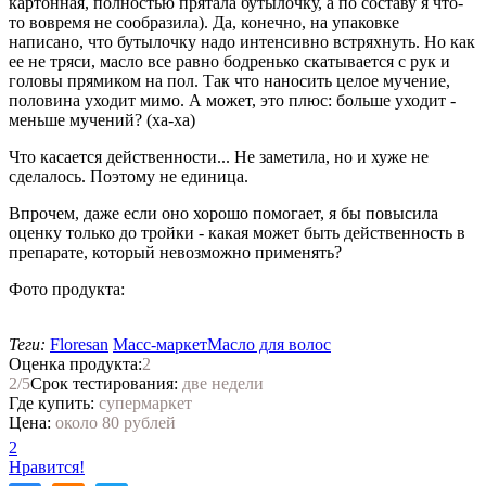
картонная, полностью прятала бутылочку, а по составу я что-
то вовремя не сообразила). Да, конечно, на упаковке
написано, что бутылочку надо интенсивно встряхнуть. Но как
ее не тряси, масло все равно бодренько скатывается с рук и
головы прямиком на пол. Так что наносить целое мучение,
половина уходит мимо. А может, это плюс: больше уходит -
меньше мучений? (ха-ха)
Что касается действенности... Не заметила, но и хуже не
сделалось. Поэтому не единица.
Впрочем, даже если оно хорошо помогает, я бы повысила
оценку только до тройки - какая может быть действенность в
препарате, который невозможно применять?
Фото продукта:
Теги:
Floresan
Масс-маркет
Масло для волос
Оценка продукта:
2
2
/5
Срок тестирования:
две недели
Где купить:
супермаркет
Цена:
около 80 рублей
2
Нравится!