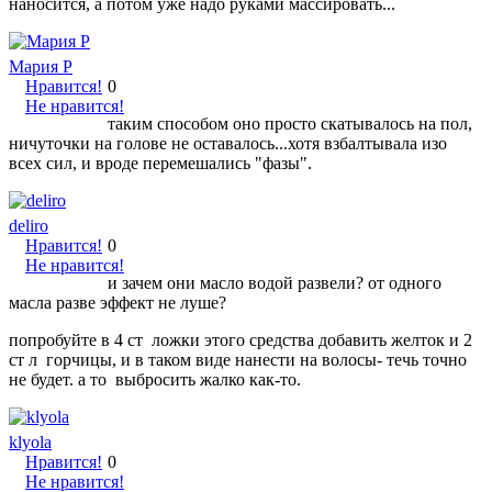
наносится, а потом уже надо руками массировать...
Мария Р
Нравится!
0
Не нравится!
таким способом оно просто скатывалось на пол,
ничуточки на голове не оставалось...хотя взбалтывала изо
всех сил, и вроде перемешались "фазы".
deliro
Нравится!
0
Не нравится!
и зачем они масло водой развели? от одного
масла разве эффект не луше?
попробуйте в 4 ст ложки этого средства добавить желток и 2
ст л горчицы, и в таком виде нанести на волосы- течь точно
не будет. а то выбросить жалко как-то.
klyola
Нравится!
0
Не нравится!