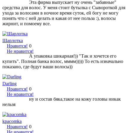
Эта фирма выпускает ну очень "забавные"
средства для волос. У меня стоит бутылка с Сывороткой для
ухода за волосами в ночное время суток, ей богу не могу
понять что с ней делать и какая от нее польза :), волосы
жирнит, и помоему все.
Шарлотка
Нравится!
0
Не нравится!
А упаковка шикарная!)) "Так и хочется его
купить". Полная банка волос, мммм))))) То есть изначально
показано, где будут ваши волосы))
Darling
Нравится!
0
Не нравится!
ну и состав бяка,такое на кожу головы никак
нельзя
kpacomka
Нравится!
0
Не нравится!