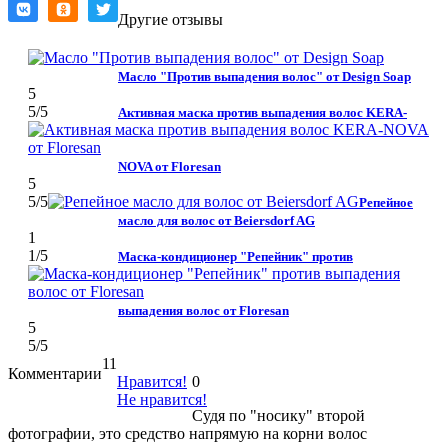
Другие отзывы
Масло "Против выпадения волос" от Design Soap
5
5
/5
Активная маска против выпадения волос KERA-
NOVA от Floresan
5
5
/5
Репейное
масло для волос от Beiersdorf AG
1
1
/5
Маска-кондиционер "Репейник" против
выпадения волос от Floresan
5
5
/5
11
Комментарии
Нравится!
0
Не нравится!
Судя по "носику" второй
фотографии, это средство напрямую на корни волос