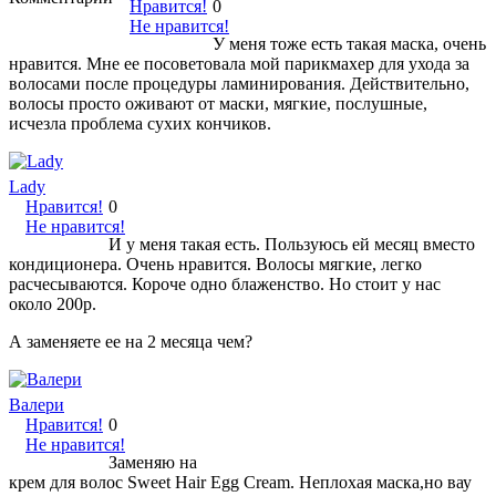
Нравится!
0
Не нравится!
У меня тоже есть такая маска, очень
нравится. Мне ее посоветовала мой парикмахер для ухода за
волосами после процедуры ламинирования. Действительно,
волосы просто оживают от маски, мягкие, послушные,
исчезла проблема сухих кончиков.
Lady
Нравится!
0
Не нравится!
И у меня такая есть. Пользуюсь ей месяц вместо
кондиционера. Очень нравится. Волосы мягкие, легко
расчесываются. Короче одно блаженство. Но стоит у нас
около 200р.
А заменяете ее на 2 месяца чем?
Валери
Нравится!
0
Не нравится!
Заменяю на
крем для волос Sweet Hair Egg Cream. Неплохая маска,но вау