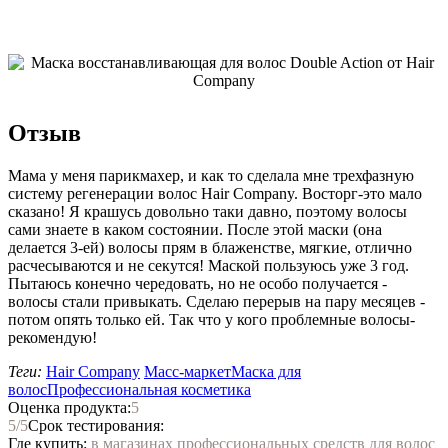
Отзыв
Мама у меня парикмахер, и как то сделала мне трехфазную
систему регенерации волос Hair Company. Восторг-это мало
сказано! Я крашусь довольно таки давно, поэтому волосы
сами знаете в каком состоянии. После этой маски (она
делается 3-ей) волосы прям в блаженстве, мягкие, отлично
расчесываются и не секутся! Маской пользуюсь уже 3 год.
Пытаюсь конечно чередовать, но не особо получается -
волосы стали привыкать. Сделаю перерыв на пару месяцев -
потом опять только ей. Так что у кого проблемные волосы-
рекомендую!
Теги:
Hair Company
Масс-маркет
Маска для
волос
Профессиональная косметика
Оценка продукта:
5
5
/5
Срок тестирования:
Где купить:
в магазинах профессиональных средств для волос