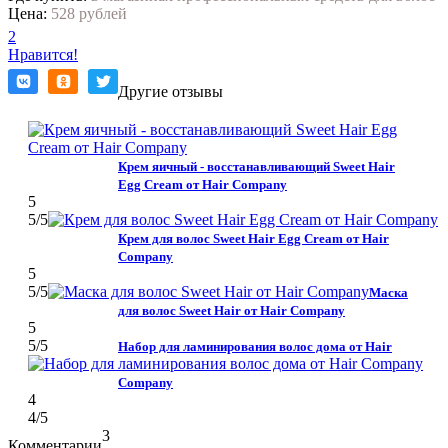
Цена:
528 рублей
2
Нравится!
Другие отзывы
Крем яичный - восстанавливающий Sweet Hair
Egg Cream от Hair Company
5
5
/5
Крем для волос Sweet Hair Egg Cream от Hair
Company
5
5
/5
Маска
для волос Sweet Hair от Hair Company
5
5
/5
Набор для ламинирования волос дома от Hair
Company
4
4
/5
3
Комментарии