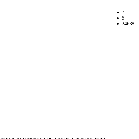
7
5
24638
против выпадения волос и для усиления их роста.