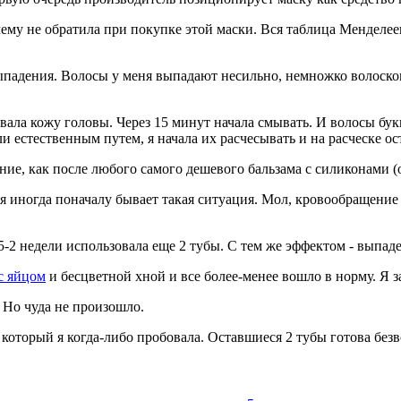
ему не обратила при покупке этой маски. Вся таблица Менделее
 выпадения. Волосы у меня выпадают несильно, немножко волоск
ровала кожу головы. Через 15 минут начала смывать. И волосы б
и естественным путем, я начала их расчесывать и на расческе ос
, как после любого самого дешевого бальзама с силиконами (он
я иногда поначалу бывает такая ситуация. Мол, кровообращение
,5-2 недели использовала еще 2 тубы. С тем же эффектом - выпад
с яйцом
и бесцветной хной и все более-менее вошло в норму. Я з
 Но чуда не произошло.
 который я когда-либо пробовала. Оставшиеся 2 тубы готова бе