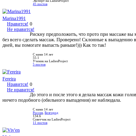
Эксперт на LadiesProject
45 постов
Marina1991
Нравится!
0
Не нравится!
Рискну предположить, что прото при массаже вы м
без всего сделать массаж. Проверено! Склонные к выпадению 
дней, вы помогате выпасть раньше!))) Как то так!
С нами 14 лет
55.1
Ученик на LadiesProject
5 постов
Fereira
Нравится!
0
Не нравится!
До этого и после этого я делала массаж кожи гол
ничего подобного (обильного выпадения) не наблюдала.
С нами 14 лет
Россия
,
Белгород
134.6
Советчик на LadiesProject
11 постов