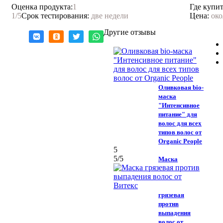
Оценка продукта:
1
Где купит
1
/5
Срок тестирования:
две недели
Цена:
око
Другие отзывы
Оливковая bio-
маска
"Интенсивное
питание" для
волос для всех
типов волос от
Organic People
5
5
/5
Маска
грязевая
против
выпадения
волос от