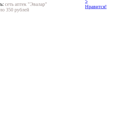
5
ь:
сеть аптек "Эвалар"
Нравится!
ло 350 рублей