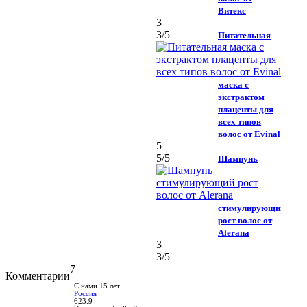
Витекс
3
3
/5
Питательная
маска с
экстрактом
плаценты для
всех типов
волос от Evinal
5
5
/5
Шампунь
стимулирующий
рост волос от
Alerana
3
3
/5
7
Комментарии
С нами 15 лет
Россия
623.9