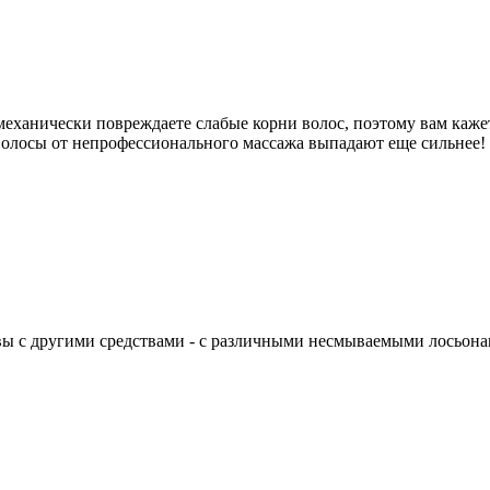
еханически повреждаете слабые корни волос, поэтому вам кажетс
волосы от непрофессионального массажа выпадают еще сильнее! 
овы с другими средствами - с различными несмываемыми лосьонам