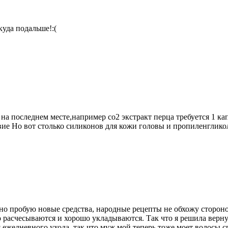
куда подальше!:(
а последнем месте,например co2 экстракт перца требуется 1 ка
вие Но вот столько силиконов для кожи головы и пропиленглико
о пробую новые средства, народные рецепты не обхожу стороной
 расчесываются и хорошо укладываются. Так что я решила вернут
 ежедневного ухода, так что муж мой теперь тоже моет волосы ср