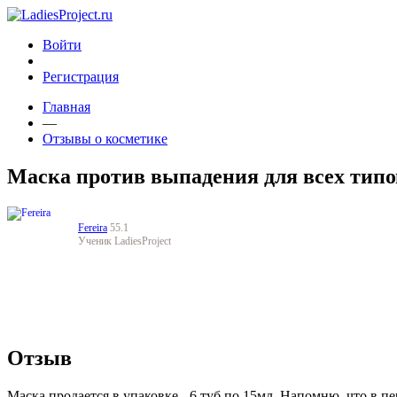
Войти
Регистрация
Главная
—
Отзывы о косметике
Маска против выпадения для всех типов
Fereira
55.1
Ученик LadiesProject
Отзыв
Маска продается в упаковке - 6 туб по 15мл. Напомню, что в п