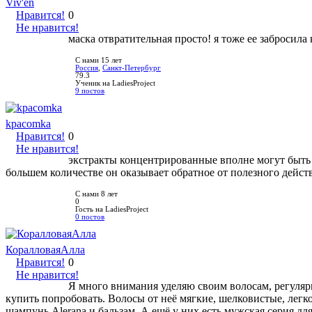
Viv'en
Нравится!
0
Не нравится!
маска отвратительная просто! я тоже ее забросила 
С нами 15 лет
Россия
,
Санкт-Петербург
79.3
Ученик на LadiesProject
9 постов
kpacomka
Нравится!
0
Не нравится!
экстракты концентрированные вполне могут быть н
большем количестве он оказывает обратное от полезного дейст
С нами 8 лет
0
Гость на LadiesProject
0 постов
КоралловаяАлла
Нравится!
0
Не нравится!
Я много внимания уделяю своим волосам, регулярн
купить попробовать. Волосы от неё мягкие, шелковистые, легко
шампунь Alerana и бальзам. А ещё у них есть мужская серия для