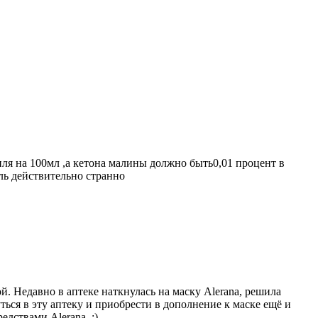
пля на 100мл ,а кетона малины должно быть0,01 процент в
ль действительно странно
. Недавно в аптеке наткнулась на маску Alerana, решила
ься в эту аптеку и приобрести в дополнение к маске ещё и
едствами Alerana. :)