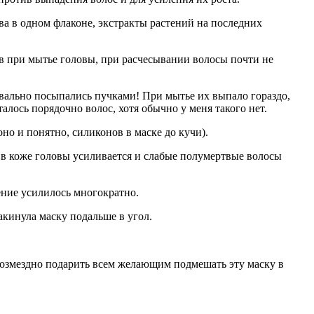
ва в одном флаконе, экстракты растений на последних
ов при мытье головы, при расчесывании волосы почти не
уквально посыпались пучками! При мытье их выпало гораздо,
талось порядочно волос, хотя обычно у меня такого нет.
о и понятно, силиконов в маске до кучи).
 в коже головы усиливается и слабые полумертвые волосы
ение усилилось многократно.
акинула маску подальше в угол.
звозмездно подарить всем желающим подмешать эту маску в