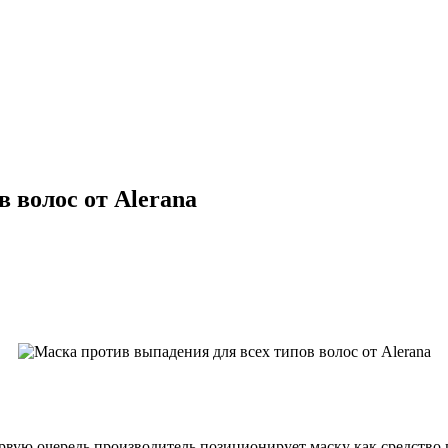
 волос от Alerana
ервую очередь производитель позиционирует маску как средство 