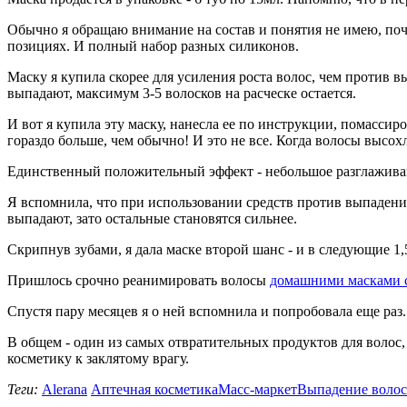
Обычно я обращаю внимание на состав и понятия не имею, поч
позициях. И полный набор разных силиконов.
Маску я купила скорее для усиления роста волос, чем против
выпадают, максимум 3-5 волосков на расческе остается.
И вот я купила эту маску, нанесла ее по инструкции, помасси
гораздо больше, чем обычно! И это не все. Когда волосы высохл
Единственный положительный эффект - небольшое разглаживание
Я вспомнила, что при использовании средств против выпадени
выпадают, зато остальные становятся сильнее.
Скрипнув зубами, я дала маске второй шанс - и в следующие 1
Пришлось срочно реанимировать волосы
домашними масками 
Спустя пару месяцев я о ней вспомнила и попробовала еще раз.
В общем - один из самых отвратительных продуктов для волос,
косметику к заклятому врагу.
Теги:
Alerana
Аптечная косметика
Масс-маркет
Выпадение волос