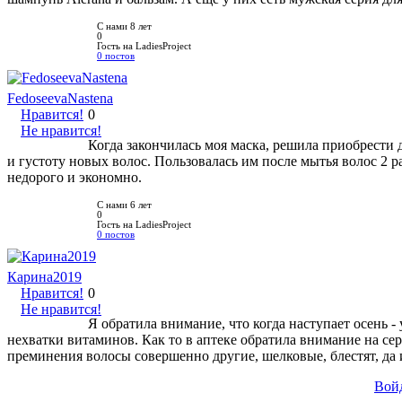
С нами 8 лет
0
Гость на LadiesProject
0 постов
FedoseevaNastena
Нравится!
0
Не нравится!
Когда закончилась моя маска, решила приобрести
и густоту новых волос. Пользовалась им после мытья волос 2 
недорого и экономно.
С нами 6 лет
0
Гость на LadiesProject
0 постов
Карина2019
Нравится!
0
Не нравится!
Я обратила внимание, что когда наступает осень 
нехватки витаминов. Как то в аптеке обратила внимание на сер
преминения волосы совершенно другие, шелковые, блестят, да и
Вой