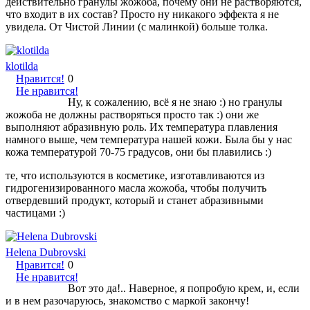
действительно гранулы жожоба, почему они не растворяются,
что входит в их состав? Просто ну никакого эффекта я не
увидела. От Чистой Линии (с малинкой) больше толка.
klotilda
Нравится!
0
Не нравится!
Ну, к сожалению, всё я не знаю :) но гранулы
жожоба не должны растворяться просто так :) они же
выполняют абразивную роль. Их температура плавления
намного выше, чем температура нашей кожи. Была бы у нас
кожа температурой 70-75 градусов, они бы плавились :)
те, что используются в косметике, изготавливаются из
гидрогенизированного масла жожоба, чтобы получить
отвердевший продукт, который и станет абразивными
частицами :)
Helena Dubrovski
Нравится!
0
Не нравится!
Вот это да!.. Наверное, я попробую крем, и, если
и в нем разочаруюсь, знакомство с маркой закончу!