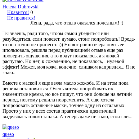
Helena Dubrovski
Нравится!
0
Не нравится!
Лена, рада, что отзыв оказался полезным! :)
Ты знаешь, ради того, чтобы самой убедиться или
разубедиться, если повезет, думаю, стоит попробовать! Вреда-
то она точно не принесет. :)) Но вот ровно вчера опять ее
ипользовала, решила перед публикацией отзыва еще раз
проверить ощущения, а то врдуг показалось, а я людей
распугаю. Но нет, к сожалению, не показалось, - нулевой
эффект! Может, моя кожа, конечно, слишком капризная... Я не
знаю..
Вместе с маской я еще взяла масло жожоба. И на этом пока
решила остановиться. Очень хотела попробовать их
знаменитые кремы, но все пишут, что они больше на летний
период, поэтому решила повременить. А еще хотела
попробовать остальные маски, точнее одну из остальных.
Просто у них у всех состав практически идентичный,
выделялась только танака. А теперь даже не знаю, стоит ли...
queso