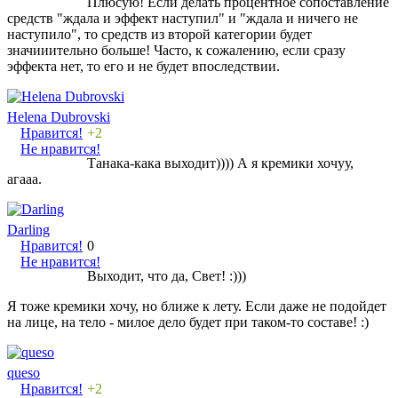
Плюсую! Если делать процентное сопоставление
средств "ждала и эффект наступил" и "ждала и ничего не
наступило", то средств из второй категории будет
значииительно больше! Часто, к сожалению, если сразу
эффекта нет, то его и не будет впоследствии.
Helena Dubrovski
Нравится!
+2
Не нравится!
Танака-кака выходит)))) А я кремики хочуу,
агааа.
Darling
Нравится!
0
Не нравится!
Выходит, что да, Свет! :)))
Я тоже кремики хочу, но ближе к лету. Если даже не подойдет
на лице, на тело - милое дело будет при таком-то составе! :)
queso
Нравится!
+2