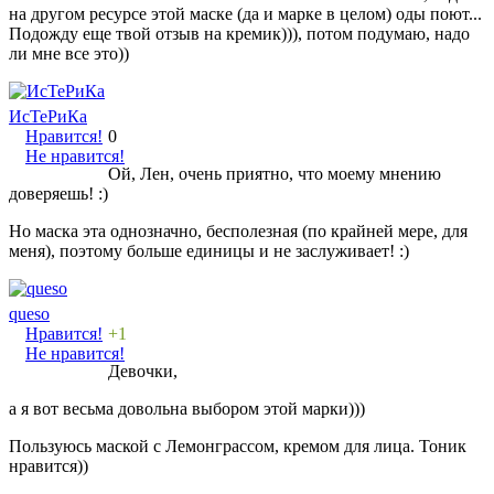
на другом ресурсе этой маске (да и марке в целом) оды поют...
Подожду еще твой отзыв на кремик))), потом подумаю, надо
ли мне все это))
ИсТеРиКа
Нравится!
0
Не нравится!
Ой, Лен, очень приятно, что моему мнению
доверяешь! :)
Но маска эта однозначно, бесполезная (по крайней мере, для
меня), поэтому больше единицы и не заслуживает! :)
queso
Нравится!
+1
Не нравится!
Девочки,
а я вот весьма довольна выбором этой марки)))
Пользуюсь маской с Лемонграссом, кремом для лица. Тоник
нравится))