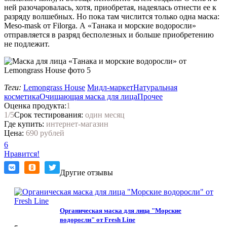
ней разочаровалась, хотя, приобретая, надеялась отнести ее к
разряду волшебных. Но пока там числится только одна маска:
Meso-mask от Filorga. А «Танака и морские водоросли»
отправляется в разряд бесполезных и больше приобретению
не подлежит.
Теги:
Lemongrass House
Мидл-маркет
Натуральная
косметика
Очищающая маска для лица
Прочее
Оценка продукта:
1
1
/5
Срок тестирования:
один месяц
Где купить:
интернет-магазин
Цена:
690 рублей
6
Нравится!
Другие отзывы
Органическая маска для лица "Морские
водоросли" от Fresh Line