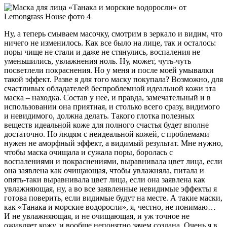
Ну, а теперь смываем масочку, смотрим в зеркало и видим, что
ничего не изменилось. Как все было на лице, так и осталось:
поры чище не стали и даже не стянулись, воспаления не
уменьшились, увлажнения ноль. Ну, может, чуть-чуть
посветлели покраснения. Но у меня и после моей умывалки
такой эффект. Разве я для того маску покупала? Возможно, для
счастливых обладателей беспроблемной идеальной кожи эта
маска – находка. Состав у нее, и правда, замечательный и в
использовании она приятная, и столько всего сразу, видимого
и невидимого, должна делать. Такого глотка полезных
веществ идеальной коже для полного счастья будет вполне
достаточно. Но людям с неидеальной кожей, с проблемами
нужен не аморфный эффект, а видимый результат. Мне нужно,
чтобы маска очищала и сужала поры, боролась с
воспалениями и покраснениями, выравнивала цвет лица, если
она заявлена как очищающая, чтобы увлажняла, питала и
опять-таки выравнивала цвет лица, если она заявлена как
увлажняющая, ну, а во все заявленные невидимые эффекты я
готова поверить, если видимые будут на месте. А такие маски,
как «Танака и морские водоросли», я, честно, не понимаю…
И не увлажняющая, и не очищающая, и уж точное не
оживляет кожу, и вообще непонятно зачем создана. Очень я в