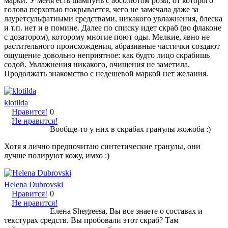
марки. У меня есть шампунь с абсолютом розы, от которого
голова перхотью покрывается, чего не замечала даже за
лауретсульфатными средствами, никакого увлажнения, блеска
и т.п. нет и в помине. Далее по списку идет скраб (во флаконе
с дозатором), которому многие поют оды. Мелкие, явно не
растительного происхождения, абразивные частички создают
ощущение довольно неприятное: как будто лицо скрабишь
содой. Увлажнения никакого, очищения не заметила.
Продолжать знакомство с недешевой маркой нет желания.
klotilda
Нравится!
0
Не нравится!
Вообще-то у них в скрабах гранулы жожоба :)
Хотя я лично предпочитаю синтетические гранулы, они
лучше полируют кожу, имхо :)
Helena Dubrovski
Нравится!
0
Не нравится!
Елена Shegreesa, Вы все знаете о составах и
текстурах средств. Вы пробовали этот скраб? Там