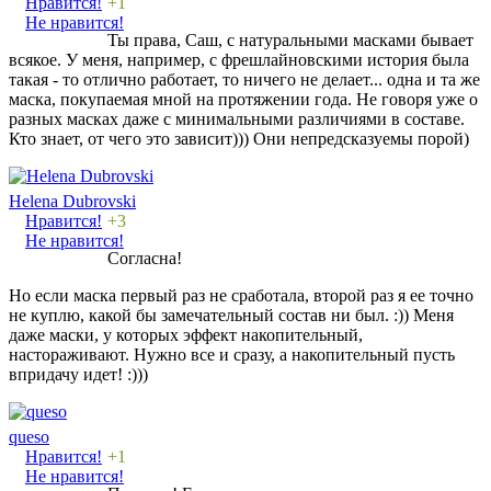
Нравится!
+1
Не нравится!
Ты права, Саш, с натуральными масками бывает
всякое. У меня, например, с фрешлайновскими история была
такая - то отлично работает, то ничего не делает... одна и та же
маска, покупаемая мной на протяжении года. Не говоря уже о
разных масках даже с минимальными различиями в составе.
Кто знает, от чего это зависит))) Они непредсказуемы порой)
Helena Dubrovski
Нравится!
+3
Не нравится!
Согласна!
Но если маска первый раз не сработала, второй раз я ее точно
не куплю, какой бы замечательный состав ни был. :)) Меня
даже маски, у которых эффект накопительный,
настораживают. Нужно все и сразу, а накопительный пусть
впридачу идет! :)))
queso
Нравится!
+1
Не нравится!