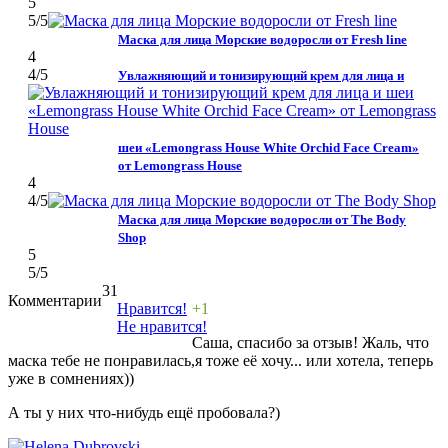
5
5
/5
Маска для лица Морские водоросли от Fresh line
4
4
/5
Увлажняющий и тонизирующий крем для лица и
шеи «Lemongrass House White Orchid Face Cream»
от Lemongrass House
4
4
/5
Маска для лица Морские водоросли от The Body
Shop
5
5
/5
31
Комментарии
Нравится!
+1
Не нравится!
Саша, спасибо за отзыв! Жаль, что
маска тебе не понравилась,я тоже её хочу... или хотела, теперь
уже в сомнениях))
А ты у них что-нибудь ещё пробовала?)