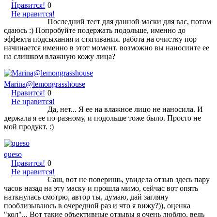
Нравится!
0
Не нравится!
Последний тест для данной маски для вас, потом
сдаюсь :) Попробуйте подержать подольше, именно до
эффекта подсыхания и стягивания. работа на очистку пор
начинается именно в этот момент. возможно вы наносиите ее
на слишком влажную кожу лица?
Marina@lemongrasshouse
Нравится!
0
Не нравится!
Да, нет... Я ее на влажное лицо не наносила. И
держала я ее по-разному, и подольше тоже было. Просто не
мой продукт. :)
queso
Нравится!
0
Не нравится!
Саш, вот не поверишь, увидела отзыв здесь пару
часов назад на эту маску и прошла мимо, сейчас вот опять
наткнулась смотрю, автор ты, думаю, дай загляну
пооблизываюсь в очередной раз и что я вижу?)), оценка
"кол"... Вот такие объективные отзывы я очень люблю, ведь