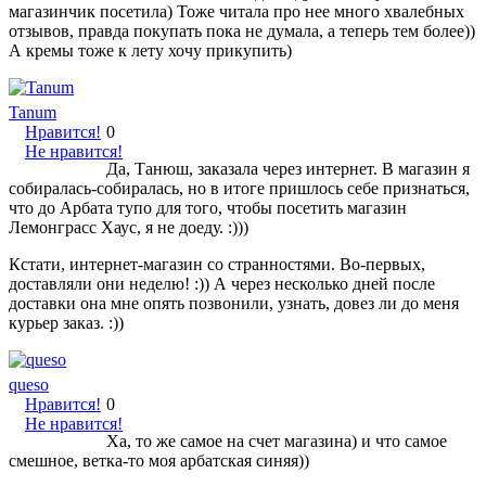
магазинчик посетила) Тоже читала про нее много хвалебных
отзывов, правда покупать пока не думала, а теперь тем более))
А кремы тоже к лету хочу прикупить)
Tanum
Нравится!
0
Не нравится!
Да, Танюш, заказала через интернет. В магазин я
собиралась-собиралась, но в итоге пришлось себе признаться,
что до Арбата тупо для того, чтобы посетить магазин
Лемонграсс Хаус, я не доеду. :)))
Кстати, интернет-магазин со странностями. Во-первых,
доставляли они неделю! :)) А через несколько дней после
доставки она мне опять позвонили, узнать, довез ли до меня
курьер заказ. :))
queso
Нравится!
0
Не нравится!
Ха, то же самое на счет магазина) и что самое
смешное, ветка-то моя арбатская синяя))