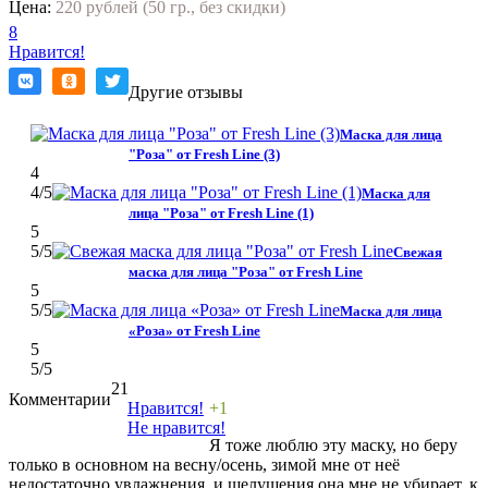
Цена:
220 рублей (50 гр., без скидки)
8
Нравится!
Другие отзывы
Маска для лица
"Роза" от Fresh Line (3)
4
4
/5
Маска для
лица "Роза" от Fresh Line (1)
5
5
/5
Свежая
маска для лица "Роза" от Fresh Line
5
5
/5
Маска для лица
«Роза» от Fresh Line
5
5
/5
21
Комментарии
Нравится!
+1
Не нравится!
Я тоже люблю эту маску, но беру
только в основном на весну/осень, зимой мне от неё
недостаточно увлажнения, и шелушения она мне не убирает, к