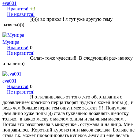
eva001
Нравится!
+3
Не нравится!
)))))) во прикол ! я тут уже другую тему
развела))))
Мунира
Нравится!
0
Не нравится!
Салат- тоже чудесный. В следующий раз- нанесу
и на лицо)
eva001
Нравится!
0
Не нравится!
Я отталкивалась от того ,что обертывания с
добавлением красного перца творят чудеса с кожей попы )) , и
ведь чем больше перца тем ощутимее эффект !!! .Подумала
,чем лицо хуже попы ))) стала буквально добавлять щепотку
только, в какао маску с маслом оливы и льняным маслом .
Потом это разогревала в микрушке , остужала и на лицо. Мне
понравилось .Короткий курс из пяти масок сделала. Больше не
стала т.к. может провоцировать купероз .Буду ли еще делать