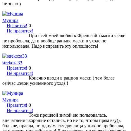
не знаю )
Мунира
Нравится!
0
Не нравится!
При всей моей любви к Фреш лайн маски я еще
не пробовала, да и вообще раньше маски в уходе не
использовала. Надо исправить эту оплошность!
strekoza33
Нравится!
0
Не нравится!
Конечно вводи в рацион маски ) тем более
сейчас ,сезон усиленного ухода !
Мунира
Нравится!
0
Не нравится!
Тоже прошлой зимой ею пользовалась,
впечатления хорошие остались, но не то, чтобы прям вау)),
больше, правда, ни одну маску для лица у них не пробовала,
да и ездить мне сейчас за ФЛ далековато, но кошелек говорит