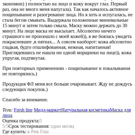
экономии) ) полностью на лицо и кожу вокруг глаз. Первый
раз, она не много меня напугала). Так как началось активное
пощипывание и разогревание лица. Но я хоть и испугалась, не
стала бегом смывать. Выдержала положенные минимальные
15 минут и затем только смыла. Маску можно держать до 30
минут. На лице маска не высыхает. Абсолютно ничего
страшного не произошло с моей кожей)), я же боялась увидеть
покрасневшее ,в пятнах... А совсем наоборот: кожа абсолютно
гладкая, будто отшлифованная, нежная, напитанная!
Приглядевшись не нашла ни одной морщинки на лице)), кожа
упругая, подтянутая.
При повторных применениях - пощипывание и покалывания
не повторялись.)
Продукция ФЛ меня все больше очаровывает. Жду не дождусь
следующих покупок.)
Спасибо за внимание.
Теги:
Fresh line
Мидл-маркет
Натуральная косметика
Маска для
лица
Оценка продукта:
5
5
/5
Срок тестирования:
один месяц
Где купить:
в Рив Гош