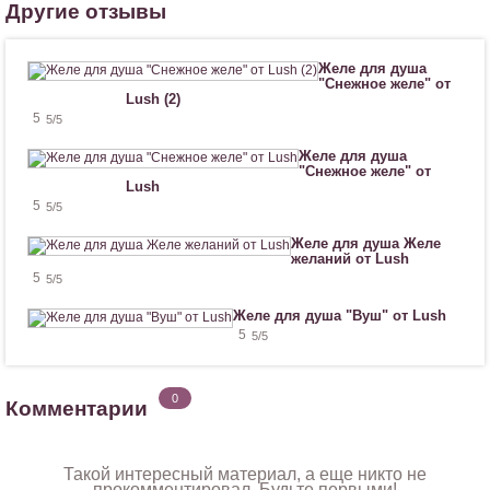
в
Другие отзывы
и
т
с
Желе для душа
я
"Снежное желе" от
!
Lush (2)
5
5
/5
Желе для душа
"Снежное желе" от
Lush
5
5
/5
Желе для душа Желе
желаний от Lush
5
5
/5
Желе для душа "Вуш" от Lush
5
5
/5
0
Комментарии
Такой интересный материал, а еще никто не
прокомментировал. Будьте первыми!