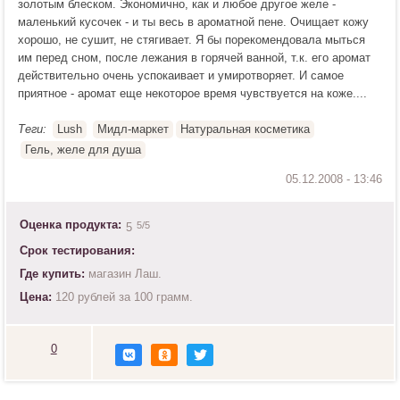
золотым блеском. Экономично, как и любое другое желе -
маленький кусочек - и ты весь в ароматной пене. Очищает кожу
хорошо, не сушит, не стягивает. Я бы порекомендовала мыться
им перед сном, после лежания в горячей ванной, т.к. его аромат
действительно очень успокаивает и умиротворяет. И самое
приятное - аромат еще некоторое время чувствуется на коже....
Теги:
Lush
Мидл-маркет
Натуральная косметика
Гель, желе для душа
Оценка продукта:
5
/5
5
Срок тестирования:
Где купить:
магазин Лаш.
Цена:
120 рублей за 100 грамм.
0
Н
р
а