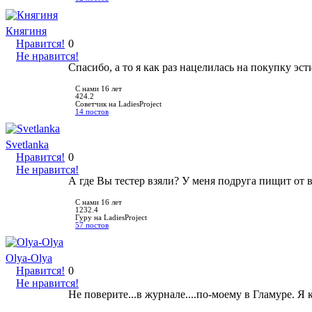
Княгиня
Нравится!
0
Не нравится!
Спасибо, а то я как раз нацелилась на покупку эст
С нами 16 лет
424.2
Советчик на LadiesProject
14 постов
Svetlanka
Нравится!
0
Не нравится!
А где Вы тестер взяли? У меня подруга пищит от во
С нами 16 лет
1232.4
Гуру на LadiesProject
57 постов
Olya-Olya
Нравится!
0
Не нравится!
Не поверите...в журнале....по-моему в Гламуре. Я 