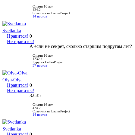
С нами 16 лет
424.2
Советчик на LadiesProject
14 постов
Svetlanka
Нравится!
0
Не нравится!
А если не секрет, сколько старшим подругам лет?
С нами 16 лет
1232.4
Гуру на LadiesProject
57 постов
Olya-Olya
Нравится!
0
Не нравится!
32-35
С нами 16 лет
424.2
Советчик на LadiesProject
14 постов
Svetlanka
Нравится!
0