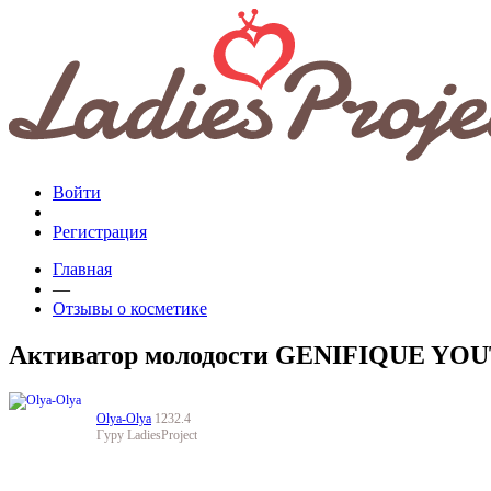
Войти
Регистрация
Главная
—
Отзывы о косметике
Активатор молодости GENIFIQUE YO
Olya-Olya
1232.4
Гуру LadiesProject