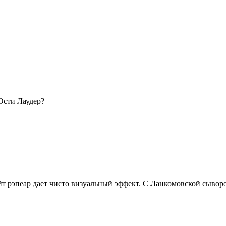
 Эсти Лаудер?
айт рэпеар дает чисто визуальный эффект. С Ланкомовской сыворо