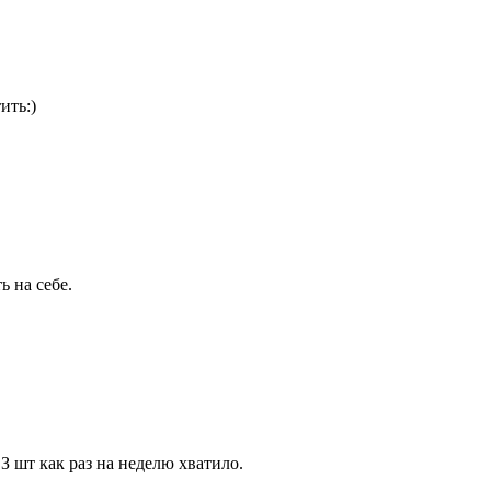
ить:)
ь на себе.
 З шт как раз на неделю хватило.