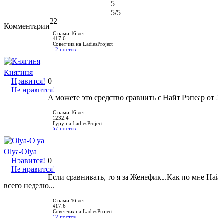
5
5
/5
22
Комментарии
С нами 16 лет
417.6
Советчик на LadiesProject
12 постов
Княгиня
Нравится!
0
Не нравится!
А можете это средство сравнить с Найт Рэпеар от
С нами 16 лет
1232.4
Гуру на LadiesProject
57 постов
Olya-Olya
Нравится!
0
Не нравится!
Если сравнивать, то я за Женефик...Как по мне Н
всего неделю...
С нами 16 лет
417.6
Советчик на LadiesProject
12 постов