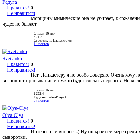
Радуга
Нравится!
0
Не нравится!
Морщины мимические она не убирает, к сожалению 
чудес не бывает.
С нами 16 лет
424.2
Советчик на LadiesProject
14 постов
Svetlanka
Нравится!
0
Не нравится!
Нет, Ланкастеру я не особо доверяю. Очень хочу п
возникнет привыкание и нужно будет сделать перерыв. Не выл
С нами 16 лет
1232.4
Гуру на LadiesProject
57 постов
Olya-Olya
Нравится!
0
Не нравится!
Интересный вопрос :-) Ну по крайней мере среди
сыворотки.