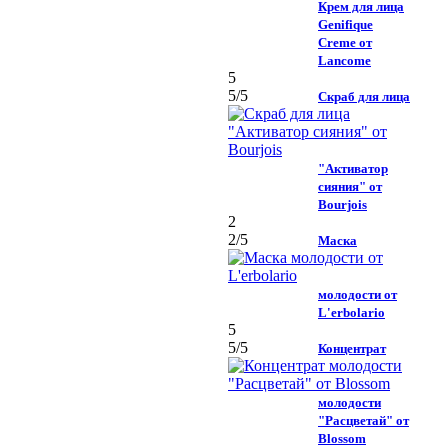
Крем для лица
Genifique
Creme от
Lancome
5
5
/5
Скраб для лица
"Активатор
сияния" от
Bourjois
2
2
/5
Маска
молодости от
L'erbolario
5
5
/5
Концентрат
молодости
"Расцветай" от
Blossom