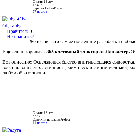
С нами 16 лет
1232.4
Гуру на LadiesProject
57 постов
Olya-Olya
Нравится!
0
Не нравится!
Женефик - это самые последние разработки в обл
Еще очень хорошая -
365 клеточный эликсир от Ланкастер.
Э
Вот описание: Освежающая быстро впитывающаяся сыворотка, 
восстанавливает эластичность, мимические линии исчезают, 
любом образе жизни.
С нами 16 лет
337.2
Советчик на LadiesProject
11 постов