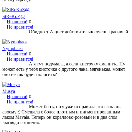
StReKoZ@
Нравится!
0
Не нравится!
Обидно :( А цвет действительно очень красивый!
Nymphaea
Нравится!
0
Не нравится!
А я тут подумала, а если кисточку сменить.. Ну
может есть у тебя кисточка с другого лака, мягенькая, может
оно не так будет полосить?
Musya
Нравится!
0
Не нравится!
Может быть, но я уже исправила этот лак по-
своему :) Смешала с более плотным и пигментированным
лаком Mavala. Теперь он кораллово-розовый и в два слоя
выглядит отлично.