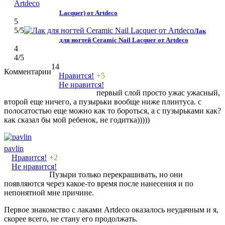
Lacquer) от Artdeco
5
5
/5
Лак
для ногтей Ceramic Nail Lacquer от Artdeco
4
4
/5
14
Комментарии
Нравится!
+5
Не нравится!
первый слой просто ужас ужасный,
второй еще ничего, а пузырьки вообще ниже плинтуса. с
полосатостью еще можно как то бороться, а с пузырьками как?
как сказал бы мой ребенок, не годитка)))))
pavlin
Нравится!
+2
Не нравится!
Пузыри только перекрашивать, но они
появляются через какое-то время после нанесения и по
непонятной мне причине.
Первое знакомство с лаками Artdeco оказалось неудачным и я,
скорее всего, не стану его продолжать.