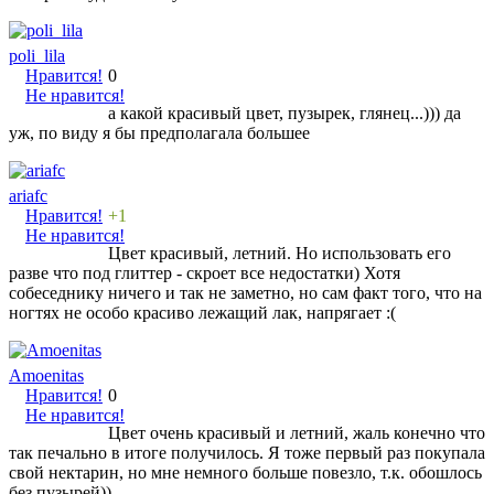
poli_lila
Нравится!
0
Не нравится!
а какой красивый цвет, пузырек, глянец...))) да
уж, по виду я бы предполагала большее
ariafc
Нравится!
+1
Не нравится!
Цвет красивый, летний. Но использовать его
разве что под глиттер - скроет все недостатки) Хотя
собеседнику ничего и так не заметно, но сам факт того, что на
ногтях не особо красиво лежащий лак, напрягает :(
Amoenitas
Нравится!
0
Не нравится!
Цвет очень красивый и летний, жаль конечно что
так печально в итоге получилось. Я тоже первый раз покупала
свой нектарин, но мне немного больше повезло, т.к. обошлось
без пузырей)).