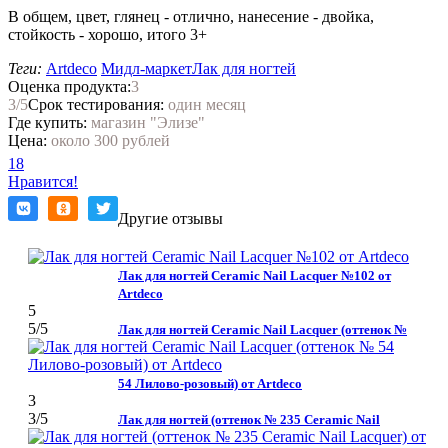
В общем, цвет, глянец - отлично, нанесение - двойка,
стойкость - хорошо, итого 3+
Теги:
Artdeco
Мидл-маркет
Лак для ногтей
Оценка продукта:
3
3
/5
Срок тестирования:
один месяц
Где купить:
магазин "Элизе"
Цена:
около 300 рублей
18
Нравится!
Другие отзывы
Лак для ногтей Ceramic Nail Lacquer №102 от
Artdeco
5
5
/5
Лак для ногтей Ceramic Nail Lacquer (оттенок №
54 Лилово-розовый) от Artdeco
3
3
/5
Лак для ногтей (оттенок № 235 Ceramic Nail