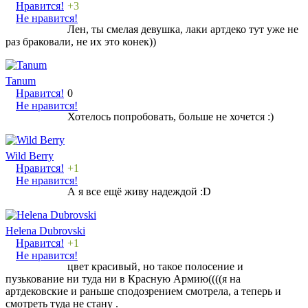
Нравится!
+3
Не нравится!
Лен, ты смелая девушка, лаки артдеко тут уже не
раз браковали, не их это конек))
Tanum
Нравится!
0
Не нравится!
Хотелось попробовать, больше не хочется :)
Wild Berry
Нравится!
+1
Не нравится!
А я все ещё живу надеждой :D
Helena Dubrovski
Нравится!
+1
Не нравится!
цвет красивый, но такое полосение и
пузькование ни туда ни в Красную Армию((((я на
артдековские и раньше сподозрением смотрела, а теперь и
смотреть туда не стану .