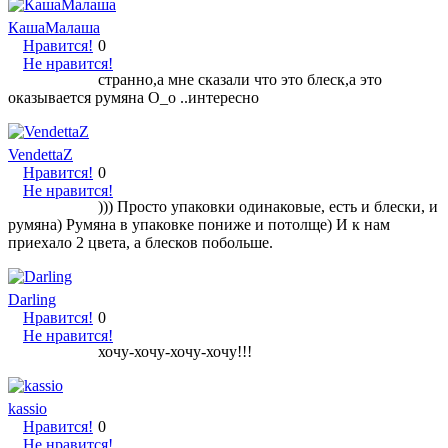
КашаМалаша
Нравится!
0
Не нравится!
странно,а мне сказали что это блеск,а это
оказывается румяна O_o ..интересно
VendettaZ
Нравится!
0
Не нравится!
))) Просто упаковки одинаковые, есть и блески, и
румяна) Румяна в упаковке пониже и потолще) И к нам
приехало 2 цвета, а блесков побольше.
Darling
Нравится!
0
Не нравится!
хочу-хочу-хочу-хочу!!!
kassio
Нравится!
0
Не нравится!