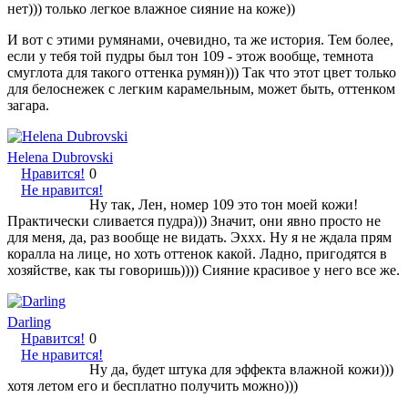
нет))) только легкое влажное сияние на коже))
И вот с этими румянами, очевидно, та же история. Тем более,
если у тебя той пудры был тон 109 - этож вообще, темнота
смуглота для такого оттенка румян))) Так что этот цвет только
для белоснежек с легким карамельным, может быть, оттенком
загара.
Helena Dubrovski
Нравится!
0
Не нравится!
Ну так, Лен, номер 109 это тон моей кожи!
Практически сливается пудра))) Значит, они явно просто не
для меня, да, раз вообще не видать. Эххх. Ну я не ждала прям
коралла на лице, но хоть оттенок какой. Ладно, пригодятся в
хозяйстве, как ты говоришь)))) Сияние красивое у него все же.
Darling
Нравится!
0
Не нравится!
Ну да, будет штука для эффекта влажной кожи)))
хотя летом его и бесплатно получить можно)))