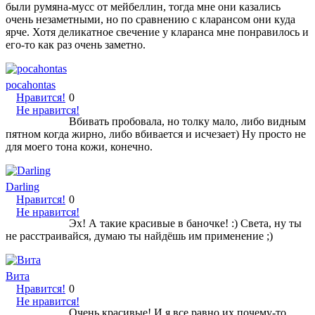
были румяна-мусс от мейбеллин, тогда мне они казались
очень незаметными, но по сравнению с кларансом они куда
ярче. Хотя деликатное свечение у кларанса мне понравилось и
его-то как раз очень заметно.
pocahontas
Нравится!
0
Не нравится!
Вбивать пробовала, но толку мало, либо видным
пятном когда жирно, либо вбивается и исчезает) Ну просто не
для моего тона кожи, конечно.
Darling
Нравится!
0
Не нравится!
Эх! А такие красивые в баночке! :) Света, ну ты
не расстраивайся, думаю ты найдёшь им применение ;)
Вита
Нравится!
0
Не нравится!
Очень красивые! И я все равно их почему-то