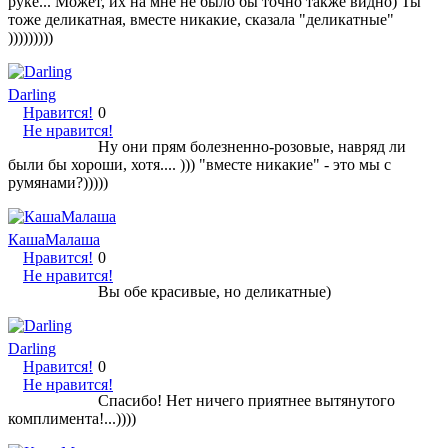
руке... Может, их на мне не было бы точно также видно) Ты
тоже деликатная, вместе никакие, сказала "деликатные"
)))))))))
Darling
Нравится!
0
Не нравится!
Ну они прям болезненно-розовые, навряд ли
были бы хороши, хотя.... ))) "вместе никакие" - это мы с
румянами?)))))
КашаМалаша
Нравится!
0
Не нравится!
Вы обе красивые, но деликатные)
Darling
Нравится!
0
Не нравится!
Спасибо! Нет ничего приятнее вытянутого
комплимента!...))))