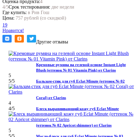
Оценка продукта:
4
4
/5
Срок тестирования:
две недели
Где купить:
в Рив Гош
Цена:
757 рублей (со скидкой)
19
Нравится!
Другие отзывы
Кремовые румяна на гелевой основе Instant Light
Blush (оттенок № 01 Vitamin Pink) от Clarins
5
5
/5
Бальзам-стик для губ Eclat Minute (оттенок № 02
Coral) от Clarins
4
4
/5
Блеск выравнивающий кожу губ Eclat Minute
(оттенок № 02 Apricot shimmer) от Clarins
5
5
/5
Масло-блеск для губ Eclat Minute (оттенок № 03