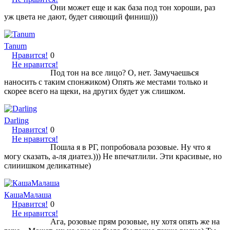
Они может еще и как база под тон хороши, раз
уж цвета не дают, будет сияющий финиш)))
Tanum
Нравится!
0
Не нравится!
Под тон на все лицо? О, нет. Замучаешься
наносить с таким спонжиком) Опять же местами только и
скорее всего на щеки, на других будет уж слишком.
Darling
Нравится!
0
Не нравится!
Пошла я в РГ, попробовала розовые. Ну что я
могу сказать, а-ля диатез.))) Не впечатлили. Эти красивые, но
слииишком деликатные)
КашаМалаша
Нравится!
0
Не нравится!
Ага, розовые прям розовые, ну хотя опять же на