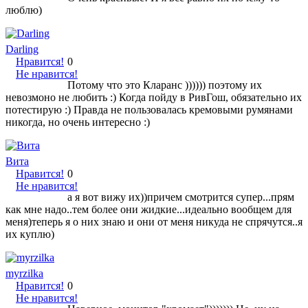
люблю)
Darling
Нравится!
0
Не нравится!
Потому что это Кларанс )))))) поэтому их
невозмоно не любить :) Когда пойду в РивГош, обязательно их
потестирую :) Правда не пользовалась кремовыми румянами
никогда, но очень интересно :)
Вита
Нравится!
0
Не нравится!
а я вот вижу их))причем смотрится супер...прям
как мне надо..тем более они жидкие...идеально вообщем для
меня)теперь я о них знаю и они от меня никуда не спрячутся..я
их куплю)
myrzilka
Нравится!
0
Не нравится!