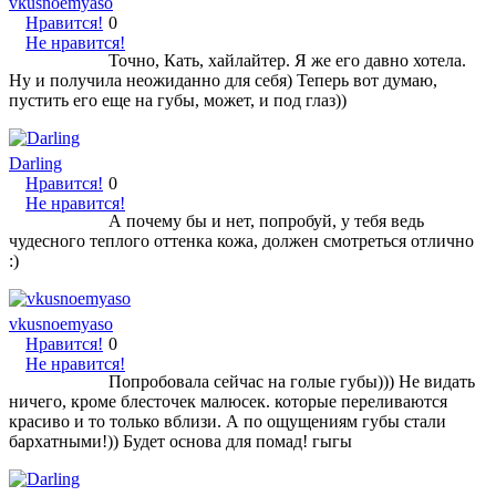
vkusnoemyaso
Нравится!
0
Не нравится!
Точно, Кать, хайлайтер. Я же его давно хотела.
Ну и получила неожиданно для себя) Теперь вот думаю,
пустить его еще на губы, может, и под глаз))
Darling
Нравится!
0
Не нравится!
А почему бы и нет, попробуй, у тебя ведь
чудесного теплого оттенка кожа, должен смотреться отлично
:)
vkusnoemyaso
Нравится!
0
Не нравится!
Попробовала сейчас на голые губы))) Не видать
ничего, кроме блесточек малюсек. которые переливаются
красиво и то только вблизи. А по ощущениям губы стали
бархатными!)) Будет основа для помад! гыгы