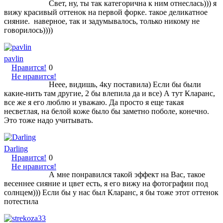
Свет, ну, ты так категорична к ним отнеслась))) я
вижу красивый оттенок на первой форке. такое деликатное
сияние. наверное, так и задумывалось, только никому не
говорилось))))
pavlin
Нравится!
0
Не нравится!
Неее, видишь, 4ку поставила) Если бы были
какие-нить там другие, 2 бы влепила да и все) А тут Кларанс,
все же я его люблю и уважаю. Да просто я еще такая
несветлая, на белой коже было бы заметно поболе, конечно.
Это тоже надо учитывать.
Darling
Нравится!
0
Не нравится!
А мне понравился такой эффект на Вас, такое
весеннее сияние и цвет есть, я его вижу на фотографии под
солнцем))) Если бы у нас был Кларанс, я бы тоже этот оттенок
потестила