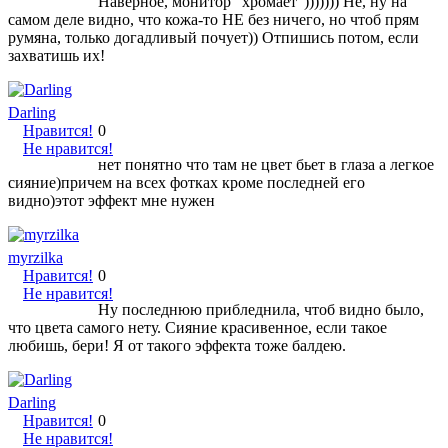
Наверное, монитор "хромает"))))))) Не, ну на
самом деле видно, что кожа-то НЕ без ничего, но чтоб прям
румяна, только догадливый почует)) Отпишись потом, если
захватишь их!
Darling
Нравится!
0
Не нравится!
нет понятно что там не цвет бьет в глаза а легкое
сияние)причем на всех фотках кроме последней его
видно)этот эффект мне нужен
myrzilka
Нравится!
0
Не нравится!
Ну последнюю прибледнила, чтоб видно было,
что цвета самого нету. Сияние красивенное, если такое
любишь, бери! Я от такого эффекта тоже балдею.
Darling
Нравится!
0
Не нравится!