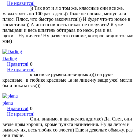
Не нравится!
)) Так вот и я о том же, классные они все же,
мажься хоть по 100 раз в день)) Тоже не поняла, минус или
плюс. Плюс, что быстро закончатся!)) И будет что-то новое в
косметичке)) А интенсивность никак не получить! Я уже
пальцами и весь шпатель обтирала по неск. раз и на
щеки... Ну ничего! Ну разве что сияние, которое видно только
мне)
Darling
Нравится!
0
Не нравится!
красивые румяна-невидимки))) на руке
красивые, в тюбике красивые...а на лице-ну ваще уже! могли
бы и показаться)))
plana
Нравится!
0
Не нравится!
Они, видимо, в шапке-невидимке) Да, Свет, они
везде прям хороши, кроме пункта назначения. Ну да летом и
вымажу их, весь тюбик со злости) Еще и декольте обмажу, раз
они такие.