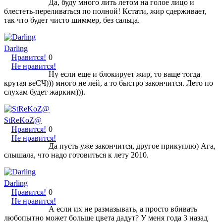
Да, буду много лить летом на голое лицо и
блестеть-переливаться по полной! Кстати, жир сдерживает,
так что будет чисто шиммер, без сальца.
Darling
Нравится!
0
Не нравится!
Ну если еще и блокирует жир, то ваще тогда
крутая веСЧ))) много не лей, а то быстро закончится. Лето по
слухам будет жарким))).
StReKoZ@
Нравится!
0
Не нравится!
Да пусть уже закончится, другое прикуплю) Ага,
слышала, что надо готовиться к лету 2010.
Darling
Нравится!
0
Не нравится!
А если их не размазывать, а просто вбивать
любопытно может больше цвета дадут? У меня года 3 назад