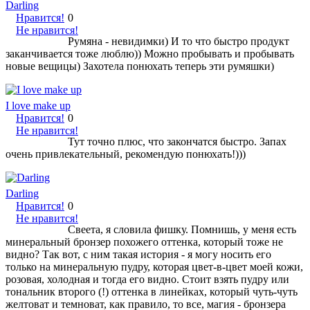
Darling
Нравится!
0
Не нравится!
Румяна - невидимки) И то что быстро продукт
заканчивается тоже люблю)) Можно пробывать и пробывать
новые вещицы) Захотела понюхать теперь эти румяшки)
I love make up
Нравится!
0
Не нравится!
Тут точно плюс, что закончатся быстро. Запах
очень привлекательный, рекомендую понюхать!)))
Darling
Нравится!
0
Не нравится!
Свеета, я словила фишку. Помнишь, у меня есть
минеральный бронзер похожего оттенка, который тоже не
видно? Так вот, с ним такая история - я могу носить его
только на минеральную пудру, которая цвет-в-цвет моей кожи,
розовая, холодная и тогда его видно. Стоит взять пудру или
тональник второго (!) оттенка в линейках, который чуть-чуть
желтоват и темноват, как правило, то все, магия - бронзера