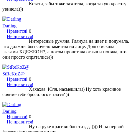
Кстати, я бы тоже захотела, когда такую красоту
увидела)))
Darling
Нравится!
0
Не нравится!
Интересные румяна. Глянула на цвет и подумала,
что должны быть очень заметны на лице. Долго искала
глазами ХДЕЖЕОН?, а потом прочитала отзыв и поняла, что
они просто спрятались)))
StReKoZ@
Нравится!
0
Не нравится!
Хахахаа, Юля, насмешила)) Ну хоть красивое
сияние тебе бросилось в глаза? ))
Darling
Нравится!
0
Не нравится!
Ну на руке красиво блестит, да)))) И на первой
фотографии хорошо видно.