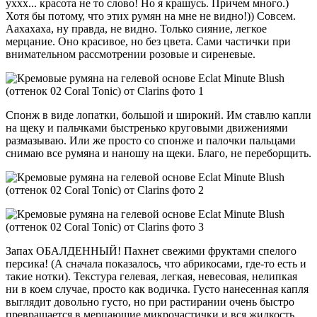
уххх... красота не то слово! Но я крашусь. Причем много.)
Хотя бы потому, что этих румян на мне не видно!)) Совсем.
Аахахаха, ну правда, не видно. Только сияние, легкое
мерцание. Оно красивое, но без цвета. Сами частички при
внимательном рассмотрении розовые и сиреневые.
Спонж в виде лопатки, большой и широкий. Им ставлю капли
на щеку и пальчками быстренько круговыми движениями
размазываю. Или же просто со спонже и палочки пальцами
снимаю все румяна и наношу на щеки. Благо, не переборщить.
Запах ОБАЛДЕННЫЙ! Пахнет свежими фруктами спелого
персика! (А сначала показалось, что абрикосами, где-то есть и
такие нотки). Текстура гелевая, легкая, невесовая, нелипкая
ни в коем случае, просто как водичка. Густо нанесенная капля
выглядит довольно густо, но при растирании очень быстро
превращается в мерцающие микрочастички и вся жидкость