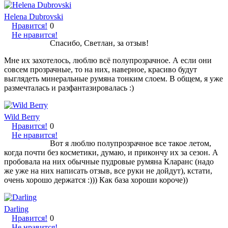
Helena Dubrovski
Нравится!
0
Не нравится!
Спасибо, Светлан, за отзыв!
Мне их захотелось, люблю всё полупрозрачное. А если они
совсем прозрачные, то на них, наверное, красиво будут
выглядеть минеральные румяна тонким слоем. В общем, я уже
размечталась и разфантазировалась :)
Wild Berry
Нравится!
0
Не нравится!
Вот я люблю полупрозрачное все такое летом,
когда почти без косметики, думаю, и прикончу их за сезон. А
пробовала на них обычные пудровые румяна Кларанс (надо
же уже на них написать отзыв, все руки не дойдут), кстати,
очень хорошо держатся :))) Как база хороши короче))
Darling
Нравится!
0
Не нравится!