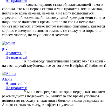
Не нравится!
я совсем недавно стала обладательницей такого
яблочка. это моя первая скатка и мне нравится. очень мягкая,
после нее кожа нежная, нежная. я не могу пользоваться
агрессивной косметикой, поэтому такой крем для меня то, что
надо. после нанесения крема, оставляю его на несколько
минут впитаться, а только потом начинаю скатывать. катается
хорошо и шелушки сыпятся темные. не скажу, что поры стали
совсем чистые, но улучшение я заметила.
pavlin
Нравится!
0
Не нравится!
А по-поводу "вытягивания всяких бяк" из кожи -
на этот случай клубничка все от того же Baviphat ))) Работает))
Aliona
Нравится!
0
Не нравится!
У меня все средства, которые перед скатыванием
рекомендуется подержать 3-5 минут за это время успевают
полностью высохнуть, скатывать больно и кожа раздражается.
А если скатывать сразу, то эффект нулевой.