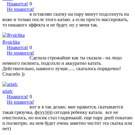
Нравится!
0
Не нравится!
я оставляю скатку на пару минут подсохнуть на
коже и только после этого катаю. а если просто массировать,
то никакого эффекта и не будет. ну у меня так.
Rysichka
Нравится!
0
Не нравится!
Сделала строжайше как ты сказала - на лицо
немного пилинга, подсохло и аккуратно катать.
Действительно, намного лучше...... скаталось порядочно!
Спасибо ))
ariafc
Нравится!
0
Не нравится!
вот и я так делаю. мне нравится, скатывается
такая грязучка, фууу))))) сегодня ребенку катала. все не
очистилось, но носик стал гладенький. еще пару дней покатаю
и посмотрю. на нем будет очень заметно чистит эта скатка или
нет)