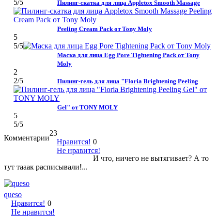
5
/5
Пилинг-скатка для лица Appletox Smooth Massage
Peeling Cream Pack от Tony Moly
5
5
/5
Маска для лица Egg Pore Tightening Pack от Tony
Moly
2
2
/5
Пилинг-гель для лица "Floria Brightening Peeling
Gel" от TONY MOLY
5
5
/5
23
Комментарии
Нравится!
0
Не нравится!
И что, ничего не вытягивает? А то
тут тааак расписывали!...
queso
Нравится!
0
Не нравится!