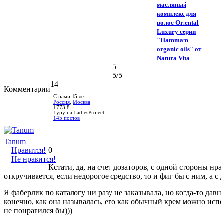
масляный
комплекс для
волос Oriental
Luxury серии
"Hammam
organic oils" от
Natura Vita
5
5
/5
14
Комментарии
С нами 15 лет
Россия
,
Москва
1773.8
Гуру на LadiesProject
145 постов
Tanum
Нравится!
0
Не нравится!
Кстати, да, на счет дозаторов, с одной стороны нр
откручивается, если недорогое средство, то и фиг бы с ним, а с
Я фаберлик по каталогу ни разу не заказывала, но когда-то да
конечно, как она называлась, его как обычный крем можно исп
не понравился бы)))