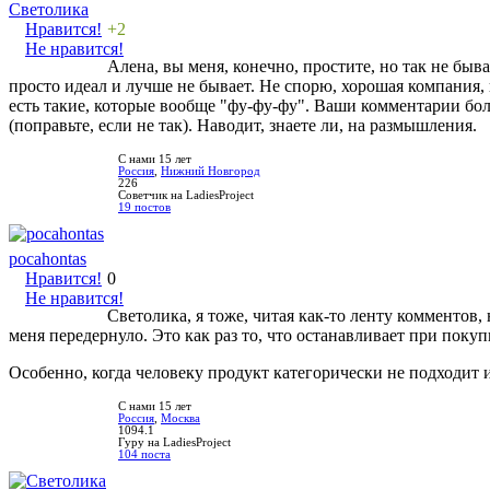
Светолика
Нравится!
+2
Не нравится!
Алена, вы меня, конечно, простите, но так не бы
просто идеал и лучше не бывает. Не спорю, хорошая компания, н
есть такие, которые вообще "фу-фу-фу". Ваши комментарии б
(поправьте, если не так). Наводит, знаете ли, на размышления.
С нами 15 лет
Россия
,
Нижний Новгород
226
Советчик на LadiesProject
19 постов
pocahontas
Нравится!
0
Не нравится!
Светолика, я тоже, читая как-то ленту комментов
меня передернуло. Это как раз то, что останавливает при покуп
Особенно, когда человеку продукт категорически не подходит и
С нами 15 лет
Россия
,
Москва
1094.1
Гуру на LadiesProject
104 поста