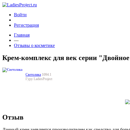
Войти
Регистрация
Главная
—
Отзывы о косметике
Крем-комплекс для век серии "Двойное
Светолика
1094.1
Гуру LadiesProject
Отзыв
Данный крем заявляется производителем как средство для борь