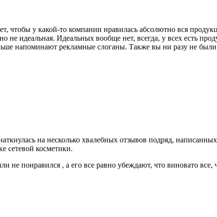
вает, чтобы у какой-то компании нравилась абсолютно вся продук
о не идеальная. Идеальных вообще нет, всегда, у всех есть прод
ольше напоминают рекламные слоганы. Также вы ни разу не был
, наткнулась на несколько хвалебных отзывов подряд, написанны
ке сетевой косметики.
ли не понравился , а его все равно убеждают, что виновато все,