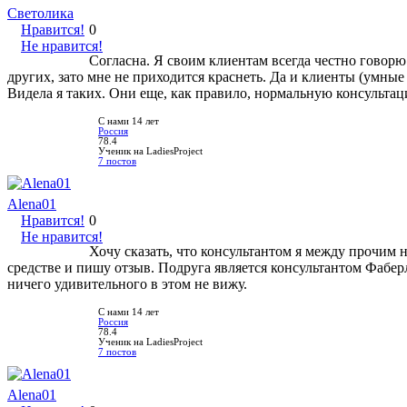
Светолика
Нравится!
0
Не нравится!
Согласна. Я своим клиентам всегда честно говорю
других, зато мне не приходится краснеть. Да и клиенты (умные
Видела я таких. Они еще, как правило, нормальную консультац
С нами 14 лет
Россия
78.4
Ученик на LadiesProject
7 постов
Alena01
Нравится!
0
Не нравится!
Хочу сказать, что консультантом я между прочим н
средстве и пишу отзыв. Подруга является консультантом Фаберл
ничего удивительного в этом не вижу.
С нами 14 лет
Россия
78.4
Ученик на LadiesProject
7 постов
Alena01