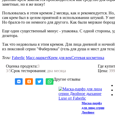
заметные, но я же вижу!
Пользовалась я этим кремом 2 месяца, как и рекомендуется. Но,
сам крем был в целом приятной в использовании штукой. У нег
Но брался-то он немного для другого. Как были мерзкие бороздк
Еще один существенный минус - упаковка. С одной стороны, уд
дозатора.
Так что недовольна я этим кремом. Для лица дневной и ночной 
из люксовой серии "Фаберлика" (гель для душа и мист для тела
Теги:
Faberlic
Масс-маркет
Крем для век
Сетевая косметика
Оценка продукта:
3
Где купит
3
/5
Срок тестирования:
два месяца
Цена:
399
Другие отзывы
Маска-парфэ
для лица серии
Двойное