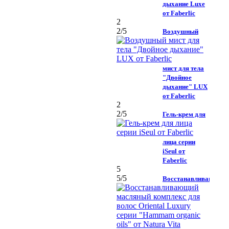
дыхание Luxe
от Faberlic
2
2
/5
Воздушный
мист для тела
"Двойное
дыхание" LUX
от Faberlic
2
2
/5
Гель-крем для
лица серии
iSeul от
Faberlic
5
5
/5
Восстанавливающий