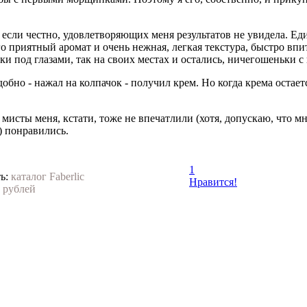
 если честно, удовлетворяющих меня результатов не увидела. Еди
о приятный аромат и очень нежная, легкая текстура, быстро вп
и под глазами, так на своих местах и остались, ничегошеньки с 
обно - нажал на колпачок - получил крем. Но когда крема остае
мисты меня, кстати, тоже не впечатлили (хотя, допускаю, что мн
) понравились.
1
ь:
каталог Faberlic
Нравится!
 рублей