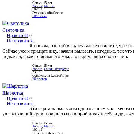
С нами 15 лет
Россия
,
Москва
1094.1
Гуру на LadiesProject
104 поста
Светолика
Нравится!
0
Не нравится!
Я поняла, о какой вы крем-маске говорите, я ее т
Сейчас уже к тридцатнику, начали вылезать, негодные, так чт
подкачал, я как-то большего ждала от крема люксовой серии.
С нами 15 лет
Россия
,
Санкт-Петербург
233.8
Советчик на LadiesProject
26 постов
Шарлотка
Нравится!
0
Не нравится!
Этот кремик был моим однозначным маст-хевом год
увлажняющий крем, покупала его в пробниках и себе и друзьям
С нами 15 лет
Россия
,
Москва
1094.1
Гуру на LadiesProject