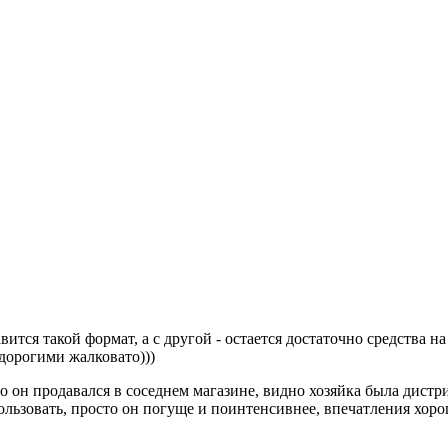
авится такой формат, а с другой - остается достаточно средства н
 дорогими жалковато)))
вно он продавался в соседнем магазине, видно хозяйка была дист
ользовать, просто он погуще и поинтенсивнее, впечатления хоро