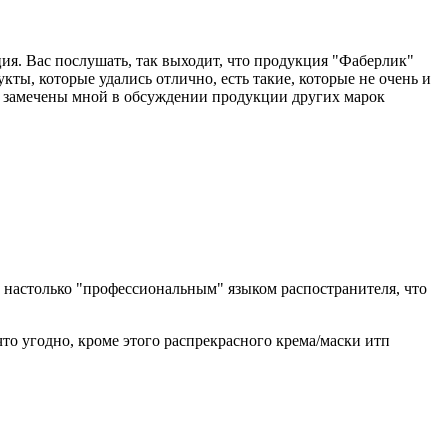
ция. Вас послушать, так выходит, что продукция "Фаберлик"
укты, которые удались отлично, есть такие, которые не очень и
и замечены мной в обсуждении продукции других марок
х настолько "профессиональным" языком распостранителя, что
 что угодно, кроме этого распрекрасного крема/маски итп