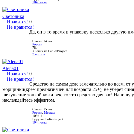
104 поста
Светолика
Нравится!
0
Не нравится!
Да, он в то время и упаковку несколько другую им
С нами 14 лет
Россия
78.4
Ученик на LadiesProject
7 постов
Alena01
Нравится!
0
Не нравится!
Средство на самом деле замечательно во всем, от
морщинки(крем предназначен для возраста 25+), не уберет синя
шелушение тонкой кожи век, то это средство для вас! Наношу
наслаждайтесь эффектом.
С нами 15 лет
Россия
,
Москва
1094.1
Гуру на LadiesProject
104 поста