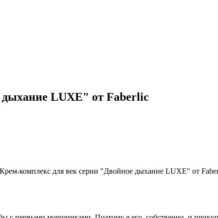
 дыхание LUXE" от Faberlic
бы с первыми морщинками. Поэтому я его, собственно, и прикупи