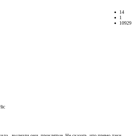
14
1
10929
ла - вылезли они, проклятые. Не сказать, что прямо-таки