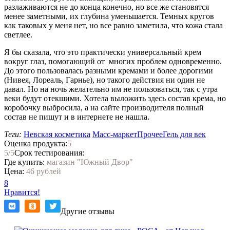
разлаживаются не до конца конечно, но все же становятся
менее заметными, их глубина уменьшается. Темных кругов
как таковых у меня нет, но все равно заметила, что кожа стала
светлее.
Я бы сказала, что это практически универсальный крем
вокруг глаз, помогающий от многих проблем одновременно.
До этого пользовалась разными кремами и более дорогими
(Нивея, Лореаль, Гарнье), но такого действия ни один не
давал. Но на ночь желательно им не пользоваться, так с утра
веки будут отекшими. Хотела выложить здесь состав крема, но
коробочку выбросила, а на сайте производителя полный
состав не пишут и в интернете не нашла.
Теги:
Невская косметика
Масс-маркет
Прочее
Гель для век
Оценка продукта:
5
5
/5
Срок тестирования:
Где купить:
магазин "Южный Двор"
Цена:
46 рублей
8
Нравится!
Другие отзывы