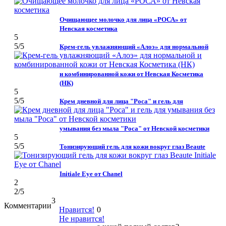
Очищающее молочко для лица «РОСА» от
Невская косметика
5
5
/5
Крем-гель увлажняющий «Алоэ» для нормальной
и комбинированной кожи от Невская Косметика
(НК)
5
5
/5
Крем дневной для лица "Роса" и гель для
умывания без мыла "Роса" от Невской косметики
5
5
/5
Тонизирующий гель для кожи вокруг глаз Beaute
Initiale Eye от Chanel
2
2
/5
3
Комментарии
Нравится!
0
Не нравится!