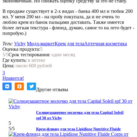
экономичный. Но снижать оценку средству за это не стану.
В продаже существует в 2-х видах - банка 400 мл и тюбик 200
мл. У меня 200 мл - на пробу покупала, да и не очень то
люблю крем из банок пальцами доставать. Также имеется
более легкая текстура - флюид, думаю, самое то на лето будет -
попробую.)
Теги:
Vichy
Мидл-маркет
Крем для тела
Аптечная косметика
Оценка продукта:
5
5
/5
Срок тестирования:
один месяц
Где купить:
в аптеке
Цена:
около 600 рублей
3
Нравится!
Другие отзывы
Солнцезащитное молочко для тела Capital Soleil
spf 30 от Vichy
5
5
/5
Крем-флюид для тела Lipidiose Nutritive Fluide