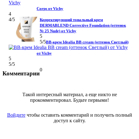
Corps от Vichy
4
4
/5
Корректирующий тональный крем
DERMABLEND Corrective Foundation (оттенок
№ 25 Nude) от Vichy
5
5
/5
BB-крем Idealia BB cream (оттенок Светлый)
от Vichy
5
5
/5
0
Комментарии
Такой интересный материал, а еще никто не
прокомментировал. Будьте первыми!
Войдите
чтобы оставить комментарий и получить полный
доступ к сайту.