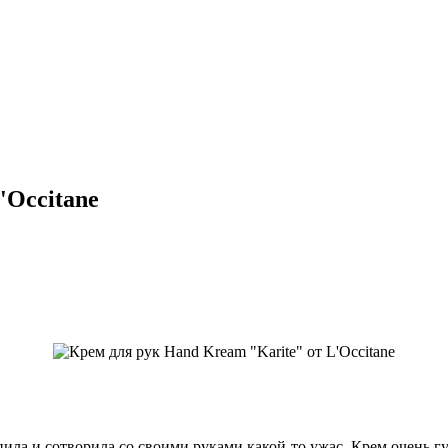
'Occitane
пила и сотворила со своими руками какой-то ужас. Крем очень г