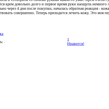
ся крем довольно долго и первое время руки наощупь немного ли
ьно через 4 дня после покупки, началась обратная реакция - кож
твовать совершенно. Теперь приходится лечить кожу. Это моя пер
ка
1
ь:
-
Нравится!