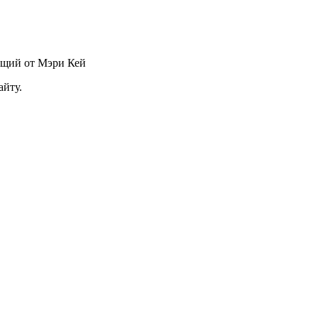
ющий от Мэри Кей
айту.