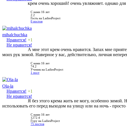
крем очень хороший! очень увляжняет. однако для 
С нами 16 лет
2.2
Гость на LadiesProject
0 постов
mihalchuchka
Нравится!
+1
Не нравится!
А мне этот крем очень нравится. Запах мне прияте
моих рук зимой. Наверное у вас, действительно, личная непере
С нами 16 лет
74.2
Ученик на LadiesProject
1 пост
Ola-la
Нравится!
+1
Не нравится!
Я без этого крема жить не могу, особенно зимой.
использовать его перед выходом на улицу или на ночь - прост
С нами 16 лет
1272.4
Гуру на LadiesProject
75 постов