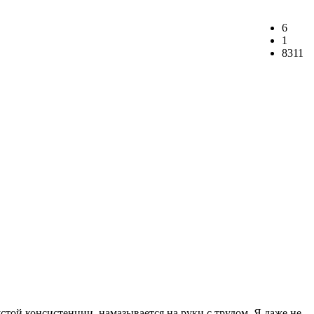
6
1
8311
устой консистенции, намазывается на руки с трудом. Я даже не