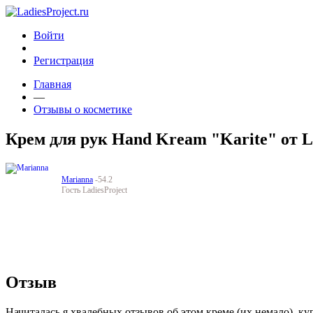
Войти
Регистрация
Главная
—
Отзывы о косметике
Крем для рук Hand Kream "Karite" от L
Marianna
-54.2
Гость LadiesProject
Отзыв
Начиталась я хвалебных отзывов об этом креме (их немало), ку