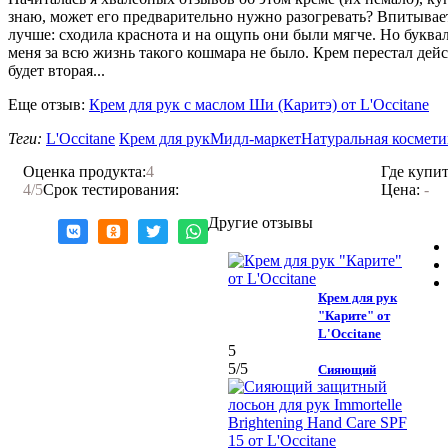
знаю, может его предварительно нужно разогревать? Впитывает
лучше: сходила краснота и на ощупь они были мягче. Но буквал
меня за всю жизнь такого кошмара не было. Крем перестал дейс
будет вторая...
Еще отзыв:
Крем для рук с маслом Ши (Каритэ) от L'Occitane
Теги:
L'Occitane
Крем для рук
Мидл-маркет
Натуральная космети
Оценка продукта:
4
Где купит
4
/5
Срок тестирования:
Цена:
-
Другие отзывы
Крем для рук
"Карите" от
L'Occitane
5
5
/5
Сияющий