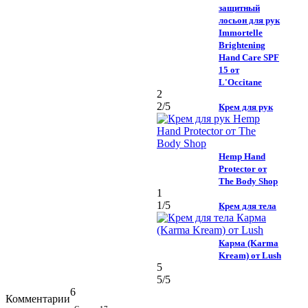
защитный
лосьон для рук
Immortelle
Brightening
Hand Care SPF
15 от
L'Occitane
2
2
/5
Крем для рук
Hemp Hand
Protector от
The Body Shop
1
1
/5
Крем для тела
Карма (Karma
Kream) от Lush
5
5
/5
6
Комментарии