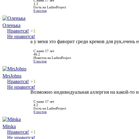
С нами 17 лет
1.2
Гость на LadiesProject
0 постов
Оленька
Нравится!
+1
Не нравится!
а у меня это фаворит среди кремов для рук,очень 
С нами 17 лет
46.2
Новичок на LadiesProject
0 постов
MrsJohns
Нравится!
+1
Не нравится!
Возможно индивидуальная аллергия на какой-то 
С нами 17 лет
4.2
Гость на LadiesProject
0 постов
Mitska
Нравится!
+1
Не нравится!