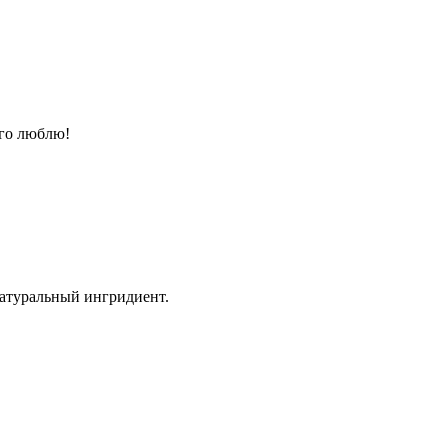
его люблю!
натуральный ингридиент.