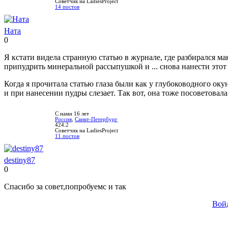
Советчик на LadiesProject
14 постов
Ната
0
Нравится!
Не
нравится!
Я кстати видела странную статью в журнале, где разбирался ма
припудрить минеральной рассыпушкой и ... снова нанести этот
Когда я прочитала статью глаза были как у глубоководного оку
и при нанесении пудры слезает. Так вот, она тоже посоветовал
С нами 16 лет
Россия
,
Санкт-Петербург
424.2
Советчик на LadiesProject
11 постов
destiny87
0
Нравится!
Не
нравится!
Спасибо за совет,попробуемс и так
Вой