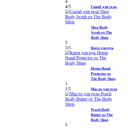
4
4
/5
Скраб для тела
Shea Body
Scrub от The
Body Shop
5
5
/5
Крем для рук
Hemp Hand
Protector от
The Body Shop
1
1
/5
Масло для тела
Peach Body
Butter от The
Body Shop
5