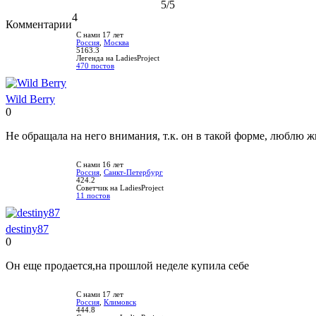
5
/5
4
Комментарии
С нами 17 лет
Россия
,
Москва
5163.3
Легенда на LadiesProject
470 постов
Wild Berry
0
Нравится!
Не
нравится!
Не обращала на него внимания, т.к. он в такой форме, люблю 
С нами 16 лет
Россия
,
Санкт-Петербург
424.2
Советчик на LadiesProject
11 постов
destiny87
0
Нравится!
Не
нравится!
Он еще продается,на прошлой неделе купила себе
С нами 17 лет
Россия
,
Климовск
444.8