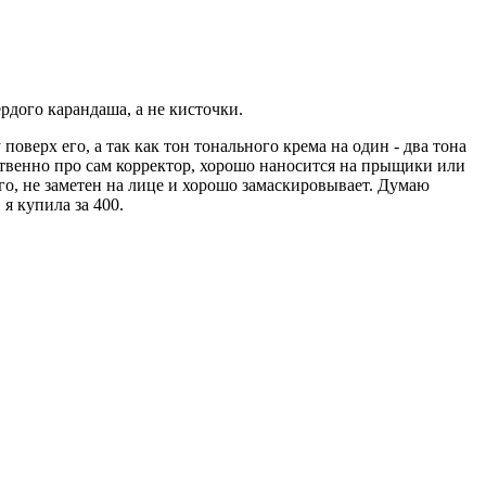
ердого карандаша, а не кисточки.
оверх его, а так как тон тонального крема на один - два тона
дственно про сам корректор, хорошо наносится на прыщики или
о, не заметен на лице и хорошо замаскировывает. Думаю
 я купила за 400.