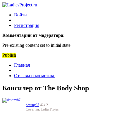
Войти
Регистрация
Комментарий от модератора:
Pre-existing content set to initial state.
Publish
Главная
—
Отзывы о косметике
Консилер от The Body Shop
destiny87
424.2
Советчик LadiesProject