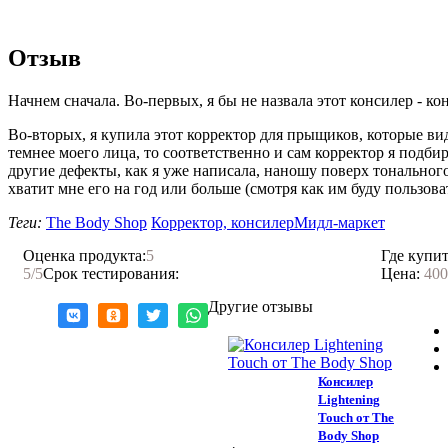
Отзыв
Начнем сначала. Во-первых, я бы не назвала этот консилер - к
Во-вторых, я купила этот корректор для прыщиков, которые вид
темнее моего лица, то соответственно и сам корректор я подби
другие дефекты, как я уже написала, наношу поверх тонально
хватит мне его на год или больше (смотря как им буду пользоват
Теги:
The Body Shop
Корректор, консилер
Мидл-маркет
Оценка продукта:
5
Где купит
Нравится!
5
/5
Срок тестирования:
Цена:
400
Другие отзывы
Консилер
Lightening
Touch от The
Body Shop