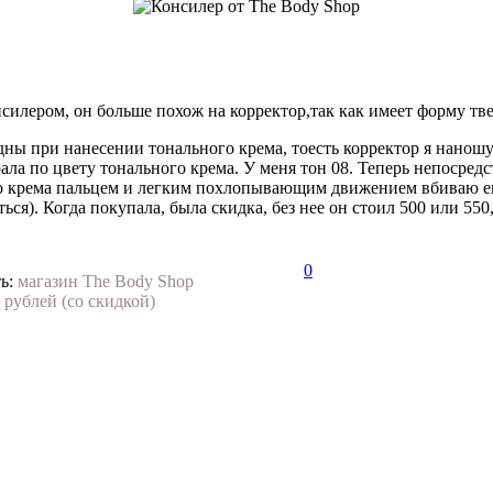
онсилером, он больше похож на корректор,так как имеет форму тв
ны при нанесении тонального крема, тоесть корректор я наношу п
рала по цвету тонального крема. У меня тон 08. Теперь непосре
го крема пальцем и легким похлопывающим движением вбиваю ег
ься). Когда покупала, была скидка, без нее он стоил 500 или 550,
0
ь:
магазин The Body Shop
 рублей (со скидкой)