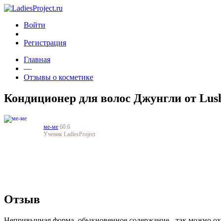
Войти
Регистрация
Главная
—
Отзывы о косметике
Кондиционер для волос Джунгли от Lus
ме-ме
60.6
Ученик LadiesProject
Отзыв
Непривычная форма, обыкновенное содержание - так можно ох