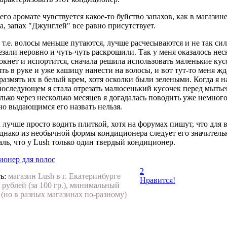
 его аромате чувствуется какое-то буйство запахов, как в магази
, запах "Джунглей" все равно присутствует.
 т.е. волосы меньше путаются, лучше расчесываются и не так сил
езали неровно и чуть-чуть раскрошили. Так у меня оказалось не
мокнет и испортится, сначала решила использовать маленькие кус
ть в руке и уже кашицу нанести на волосы, и вот тут-то меня ж
змять их в белый крем, хотя осколки были зелеными. Когда я нан
 последующем я стала отрезать малюсенький кусочек перед мытьем,
олько через несколько месяцев я догадалась поводить уже немног
вно выдающимся его назвать нельзя.
х лучше просто водить плиткой, хотя на форумах пишут, что для
Однако из необычной формы кондиционера следует его значител
аль, что у Lush только один твердый кондиционер.
ионер для волос
2
ь:
магазин Lush в г. Екатеринбурге
Нравится!
 рублей (за 100 гр.), минимальный
. (но в разных магазинах по-разному)