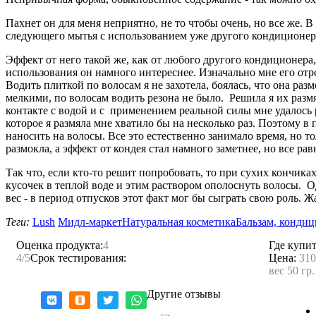
Пахнет он для меня неприятно, не то чтобы очень, но все же. В
следующего мытья с использованием уже другого кондиционера
Эффект от него такой же, как от любого другого кондиционера,
использования он намного интереснее. Изначально мне его отр
Водить плиткой по волосам я не захотела, боялась, что она раз
мелкими, по волосам водить резона не было. Решила я их размя
контакте с водой и с применением реальной силы мне удалось ра
которое я размяла мне хватило бы на несколько раз. Поэтому в
наносить на волосы. Все это естественно занимало время, но т
размокла, а эффект от кондея стал намного заметнее, но все ра
Так что, если кто-то решит попробовать, то при сухих кончика
кусочек в теплой воде и этим раствором ополоснуть волосы. 
вес - в период отпусков этот факт мог бы сыграть свою роль. Ж
Теги:
Lush
Мидл-маркет
Натуральная косметика
Бальзам, кондиц
Оценка продукта:
4
Где купит
4
/5
Срок тестирования:
Цена:
310
вес 50 гр
Другие отзывы