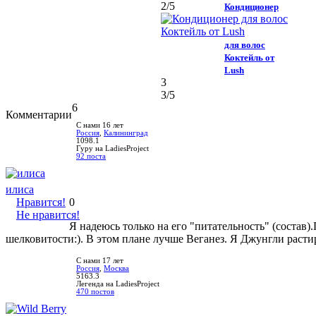
2
/5
Кондиционер
для волос
Коктейль от
Lush
3
3
/5
6
Комментарии
С нами 16 лет
Россия
,
Калининград
1098.1
Гуру на LadiesProject
92 поста
илиса
Нравится!
0
Не нравится!
Я надеюсь только на его "питательность" (состав).
шелковитости:). В этом плане лучше Веганез. Я Джунгли расти
С нами 17 лет
Россия
,
Москва
5163.3
Легенда на LadiesProject
470 постов