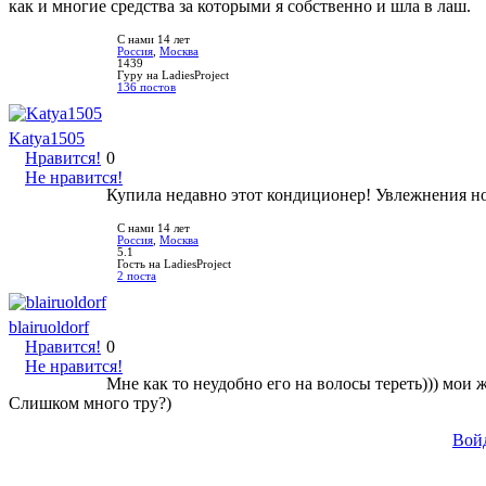
как и многие средства за которыми я собственно и шла в лаш.
С нами 14 лет
Россия
,
Москва
1439
Гуру на LadiesProject
136 постов
Katya1505
Нравится!
0
Не нравится!
Купила недавно этот кондиционер! Увлежнения нол
С нами 14 лет
Россия
,
Москва
5.1
Гость на LadiesProject
2 поста
blairuoldorf
Нравится!
0
Не нравится!
Мне как то неудобно его на волосы тереть))) мо
Слишком много тру?)
Вой