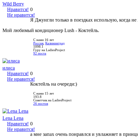
Wild Berry
Нравится!
0
Не нравится!
Я Джунгли только в поездках использую, когда не 
Мой любимый кондиционер Lush - Коктейль.
С нами 16 лет
Россия
,
Калининград
1098.1
Гуру на LadiesProject
92 поста
илиса
Нравится!
0
Не нравится!
Коктейль на очереди:)
С нами 15 лет
193.8
Советчик на LadiesProject
26 постов
Lena Lena
Нравится!
0
Не нравится!
а мне запах очень понравлся и увлажняет в принци