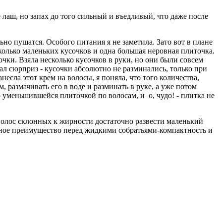
не лаш, но запах до того сильный и въедливый, что даже после
ьно пушатся. Особого питания я не заметила. Зато вот в плане
сколько маленьких кусочков и одна большая неровная плиточка.
очки. Взяла несколько кусочков в руки, но они были совсем
дал сюрприз - кусочки абсолютно не разминались, только при
есла этот крем на волосы, я поняла, что того количества,
 размачивать его в воде и разминать в руке, а уже потом
о уменьшившейся плиточкой по волосам, и о, чудо! - плитка не
 волос склонных к жирности достаточно развести маленький
ьное преимущество перед жидкими собратьями-компактность и