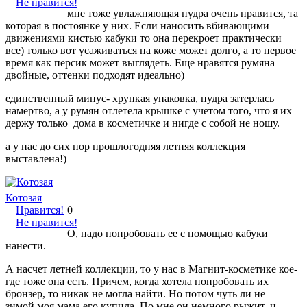
Не нравится!
мне тоже увлажняющая пудра очень нравится, та
которая в постоянке у них. Если наносить вбивающими
движениями кистью кабуки то она перекроет практически
все) только вот усаживаться на коже может долго, а то первое
время как персик может выглядеть. Еще нравятся румяна
двойные, оттенки подходят идеально)
единственный минус- хрупкая упаковка, пудра затерлась
намертво, а у румян отлетела крышке с учетом того, что я их
держу только дома в косметичке и нигде с собой не ношу.
а у нас до сих пор прошлогодняя летняя коллекция
выставлена!)
Котозая
Нравится!
0
Не нравится!
О, надо попробовать ее с помощью кабуки
нанести.
А насчет летней коллекции, то у нас в Магнит-косметике кое-
где тоже она есть. Причем, когда хотела попробовать их
бронзер, то никак не могла найти. Но потом чуть ли не
зимой моя мама его купила. По мне он немного рыжит, и