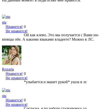
На данный момент в педагогике мне нравится.
stu
Нравится!
0
Не нравится!
Ой как клево. Это мы получается с Вами ин-
язовцы обе. А какими языками владеете? Можно в ЛС.
Rozaria
Нравится!
0
Не нравится!
*улыбается и машет рукой* ушла в лс
stu
Нравится!
0
Не нравится!
Согласна, я по работе сталкиваюсь со