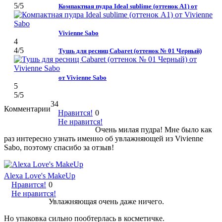
5
/5
Компактная пудра Ideal sublime (оттенок А1) от
Vivienne Sabo
4
4
/5
Тушь для ресниц Cabaret (оттенок № 01 Черный)
от Vivienne Sabo
5
5
/5
34
Комментарии
Нравится!
0
Не нравится!
Очень милая пудра! Мне было как
раз интересно узнать именно об увлажняющей из Vivienne
Sabo, поэтому спасибо за отзыв!
Alexa Love's MakeUp
Нравится!
0
Не нравится!
Увлажняющая очень даже ничего.
Но упаковка сильно пообтерлась в косметичке.