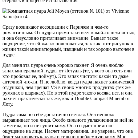
стерлось в процессе использования.
Сразу возникают ассоциации с Парижем и чем-то
романтичным. От пудры прямо таки веет какой-то нежностью,
и она безусловно притягивает внимание. Бывает такое
ощущение, что ей жалко пользоваться, так как этот рисунок в
жизни такой миниатюрный, изящный и так хорошо выточен в
пудре.
Для меня эта пудра очень хорошо пахнет. Я очень люблю
запах минеральной пудры от Летуаль (те, у кого она есть или
кто пробовал ее, поймут). Это запах чистоты какой-то даже
аптечной что-ли. Я не люблю, когда пудра пахнет химической
отдушкой, чем грешат VS в своих многих продуктах (тех же
румянах в шариках). Но в этой пудре такого косяка нет, и она
пахнет практически так же, как и Double Compact Mineral от
Лету.
Пудра сама по себе достаточно светлая. Она неплохо
выравнивает тон лица. Особо сильного увлажнения за ней не
заметила, но и не сушит кожу. Она создает приятное
ощущение на лице. Насчет матирования...не уверена, что она
будет матировать какую-то сильно проблемную кожу. Мне