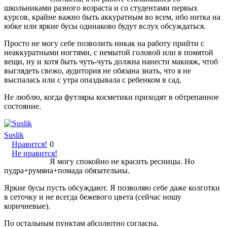
школьниками разного возраста и со студентами первых
курсов, крайне важно быть аккуратным во всем, ибо нитка на
юбке или яркие бусы одинаково будут вслух обсуждаться.
Просто не могу себе позволить никак на работу прийти с
неаккуратными ногтями, с немытой головой или в помятой
вещи, ну и хотя быть чуть-чуть должна нанести макияж, чтоб
выглядеть свежо, аудитория не обязана знать, что я не
выспалась или с утра опаздывала с ребенком в сад.
Не люблю, когда футляры косметики приходят в обтрепанное
состояние.
Suslik
Нравится!
0
Не нравится!
Я могу спокойно не красить ресницы. Но
пудра+румяна+помада обязательны.
Яркие бусы пусть обсуждают. Я позволяю себе даже колготки
в сеточку и не всегда бежевого цвета (сейчас ношу
коричневые).
По остальным пунктам абсолютно согласна.